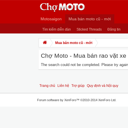
Motosaigon
Mua bán moto cũ - mới
Tìm kiếm diễn đàn
Sticked Threads
Đăng tin
Mua bán moto cũ - mới
Chợ Moto - Mua bán rao vặt xe m
The search could not be completed. Please try again 
Trang chủ
Liên hệ
Trợ giúp
Quy định và Nội quy
Forum software by XenForo™
©2010-2014 XenForo Ltd.