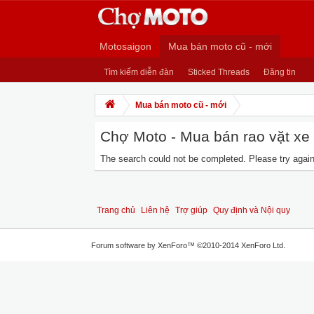
Motosaigon
Mua bán moto cũ - mới
Tìm kiếm diễn đàn
Sticked Threads
Đăng tin
Mua bán moto cũ - mới
Chợ Moto - Mua bán rao vặt xe m
The search could not be completed. Please try again 
Trang chủ
Liên hệ
Trợ giúp
Quy định và Nội quy
Forum software by XenForo™
©2010-2014 XenForo Ltd.