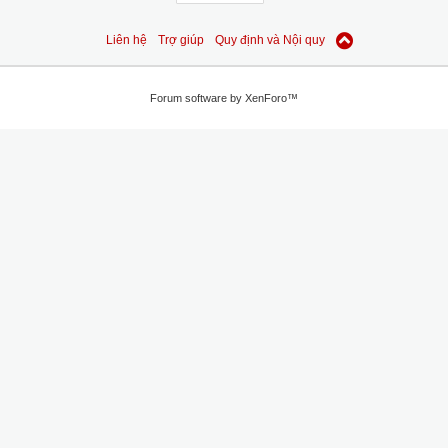
Liên hệ
Trợ giúp
Quy định và Nội quy
Forum software by XenForo™