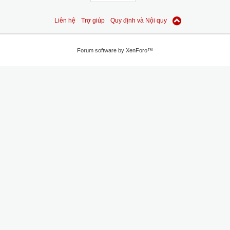
Liên hệ
Trợ giúp
Quy định và Nội quy
Forum software by XenForo™