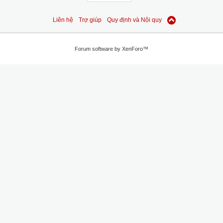
Liên hệ
Trợ giúp
Quy định và Nội quy
Forum software by XenForo™