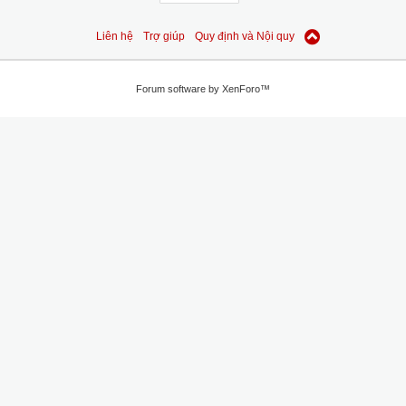
Liên hệ
Trợ giúp
Quy định và Nội quy
Forum software by XenForo™