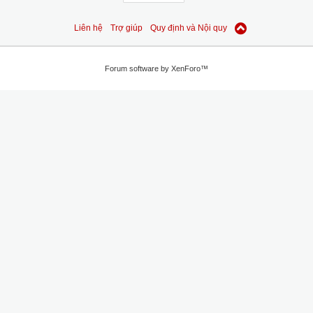
Liên hệ
Trợ giúp
Quy định và Nội quy
Forum software by XenForo™