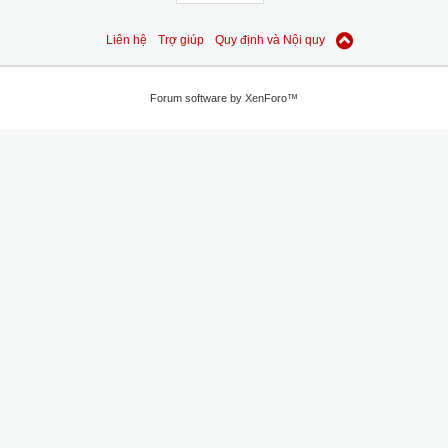
Liên hệ
Trợ giúp
Quy định và Nội quy
Forum software by XenForo™