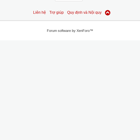
Liên hệ
Trợ giúp
Quy định và Nội quy
Forum software by XenForo™