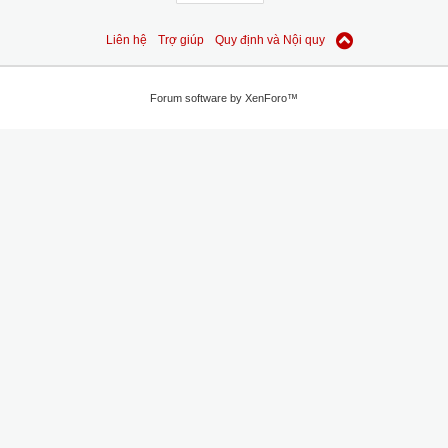
Liên hệ
Trợ giúp
Quy định và Nội quy
Forum software by XenForo™