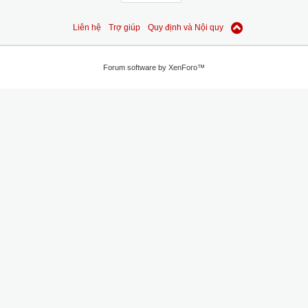
Liên hệ
Trợ giúp
Quy định và Nội quy
Forum software by XenForo™