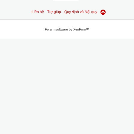
Liên hệ
Trợ giúp
Quy định và Nội quy
Forum software by XenForo™