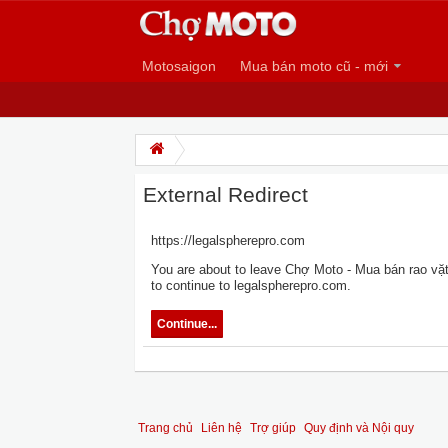
Motosaigon
Mua bán moto cũ - mới
External Redirect
https://legalspherepro.com
You are about to leave Chợ Moto - Mua bán rao vặt 
to continue to legalspherepro.com.
Continue...
Trang chủ
Liên hệ
Trợ giúp
Quy định và Nội quy