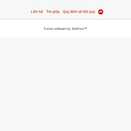
Liên hệ
Trợ giúp
Quy định và Nội quy
Forum software by XenForo™