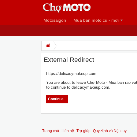
Motosaigon
Mua bán moto cũ - mới
External Redirect
https://delicacymakeup.com
You are about to leave Chợ Moto - Mua bán rao vặt 
to continue to delicacymakeup.com.
Continue...
Trang chủ
Liên hệ
Trợ giúp
Quy định và Nội quy