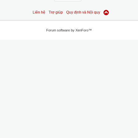
Liên hệ
Trợ giúp
Quy định và Nội quy
Forum software by XenForo™