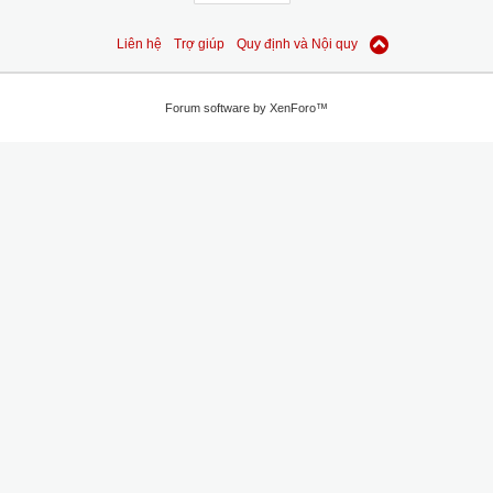
Liên hệ
Trợ giúp
Quy định và Nội quy
Forum software by XenForo™