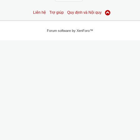
Liên hệ
Trợ giúp
Quy định và Nội quy
Forum software by XenForo™