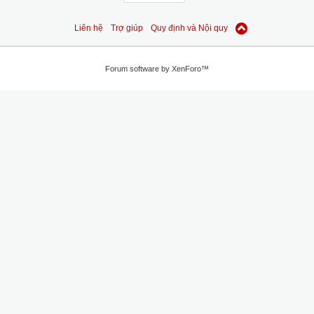
Liên hệ
Trợ giúp
Quy định và Nội quy
Forum software by XenForo™