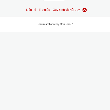
Liên hệ
Trợ giúp
Quy định và Nội quy
Forum software by XenForo™