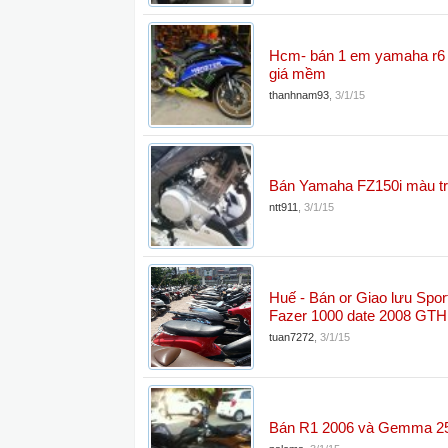
Hcm- bán 1 em yamaha r6 
giá mềm
thanhnam93
,
3/1/15
Bán Yamaha FZ150i màu tr
ntt911
,
3/1/15
Huế - Bán or Giao lưu Spor
Fazer 1000 date 2008 GTH
tuan7272
,
3/1/15
Bán R1 2006 và Gemma 25