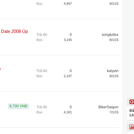
Đọc:
4,947
9/1/15
 Date 2008 Úp
Trả lời:
0
songtu9xx
Đọc:
3,145
8/1/15
7
Trả lời:
0
kalyvin
Đọc:
2,147
8/1/15
8,700 VNĐ
Trả lời:
0
BikerSaigon
Đă
Đọc:
4,101
7/1/15
Lh