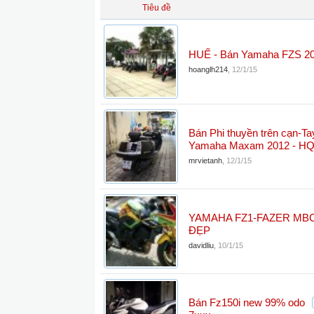
Tiêu đề
HUẾ - Bán Yamaha FZS 2
hoanglh214
,
12/1/15
Bán Phi thuyền trên cạn-T
Yamaha Maxam 2012 - H
mrvietanh
,
12/1/15
YAMAHA FZ1-FAZER MB
ĐẸP
davidliu
,
10/1/15
Bán Fz150i new 99% odo