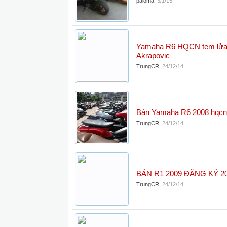
paloma
,
3/1/15
Yamaha R6 HQCN tem lửa
Akrapovic
TrungCR
,
24/12/14
Bán Yamaha R6 2008 hqcn
TrungCR
,
24/12/14
BÁN R1 2009 ĐĂNG KÝ 2
TrungCR
,
24/12/14