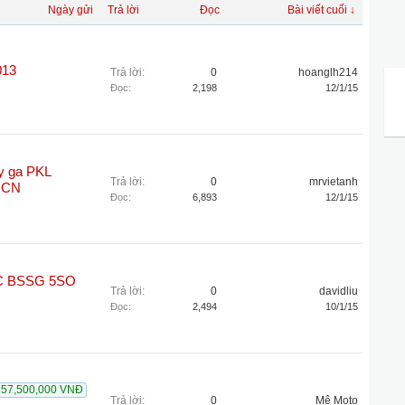
Ngày gửi
Trả lời
Đọc
Bài viết cuối ↓
013
Trả lời:
0
hoanglh214
Đọc:
2,198
12/1/15
ay ga PKL
Trả lời:
0
mrvietanh
QCN
Đọc:
6,893
12/1/15
C BSSG 5SO
Trả lời:
0
davidliu
Đọc:
2,494
10/1/15
57,500,000 VNĐ
Trả lời:
0
Mê Moto