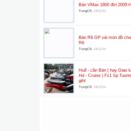
Bán VMax 1800 đời 2009
TrungCR
,
24/12/14
Bán R6 GP vài món đồ ch
R6
TrungCR
,
24/12/14
Huế - cần Bán ( hay Giao lư
Hd - Cruise ) Fz1 Sp Tuorin
gthl
TrungCR
,
24/12/14