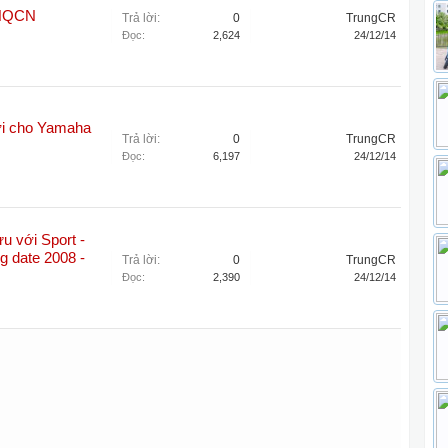
 HQCN
Trả lời:
0
TrungCR
Đọc:
2,624
24/12/14
ơi cho Yamaha
Trả lời:
0
TrungCR
Đọc:
6,197
24/12/14
u với Sport -
g date 2008 -
Trả lời:
0
TrungCR
Đọc:
2,390
24/12/14