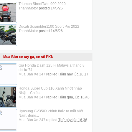
Triumph StreetTwin 900 2020
ThanhMotor
posted
14/6/26
Ducati Scrambler1100 Sport Pro 2022
ThanhMotor
posted
14/6/26
Mua Bán xe tay ga, xe số PKN
Giá Honda Dash 125 Fi Malaysia tháng 8
chỉ từ 74...
Mua Bán Xe 247
replied
Hôm nay lúc 16:17
Honda Super Cub 110 Xanh Nhớt nhập
Nhật – Chiếc...
Mua Bán Xe 247
replied
Hôm qua, lúc 16:46
Hyosung GV350X chính thức ra mắt Việt
Nam, động...
Mua Bán Xe 247
replied
Thứ bảy lúc 16:36