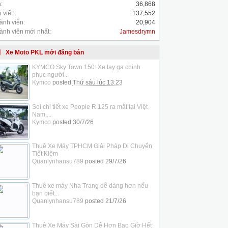
:
36,868
 viết:
137,552
ành viên:
20,904
ành viên mới nhất:
Jamesdrymn
Xe Moto PKL mới đăng bán
KYMCO Sky Town 150: Xe tay ga chinh
phục người...
Kymco
posted
Thứ sáu lúc 13:23
Soi chi tiết xe People R 125 ra mắt tại Việt
Nam,...
Kymco
posted
30/7/26
Thuê Xe Máy TPHCM Giải Pháp Di Chuyển
Tiết Kiệm
Quanlynhansu789
posted
29/7/26
Thuê xe máy Nha Trang dễ dàng hơn nếu
bạn biết...
Quanlynhansu789
posted
21/7/26
Thuê Xe Máy Sài Gòn Dễ Hơn Bao Giờ Hết