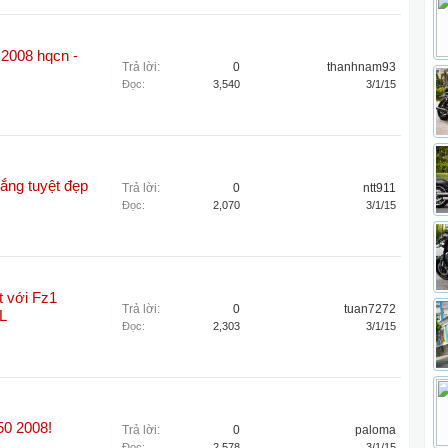
2008 hqcn -
Trả lời:
0
thanhnam93
Đọc:
3,540
3/1/15
ắng tuyệt đẹp
Trả lời:
0
ntt911
Đọc:
2,070
3/1/15
t với Fz1
Trả lời:
0
tuan7272
L
Đọc:
2,303
3/1/15
0 2008!
Trả lời:
0
paloma
Đọc:
2,578
3/1/15