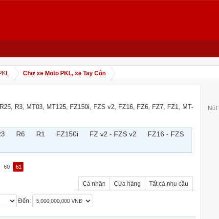
PKL
Chợ xe Moto PKL, xe Tay Côn
 R25, R3, MT03, MT125, FZ150i, FZS v2, FZ16, FZ6, FZ7, FZ1, MT-
Nút
R3
R6
R1
FZ150i
FZ v2 - FZS v2
FZ16 - FZS
60
61
Cá nhân
Cửa hàng
Tất cả nhu cầu
Đến: