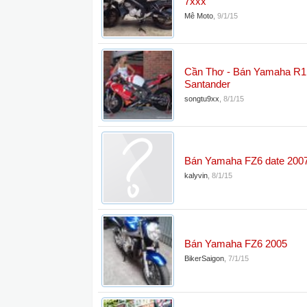
7xxx
Mê Moto
,
9/1/15
Cần Thơ - Bán Yamaha R1
Santander
songtu9xx
,
8/1/15
Bán Yamaha FZ6 date 200
kalyvin
,
8/1/15
Bán Yamaha FZ6 2005
BikerSaigon
,
7/1/15