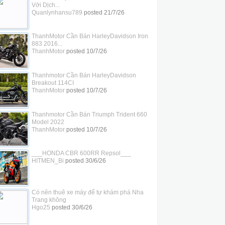
Với Dịch...
Quanlynhansu789
posted
21/7/26
ThanhMotor Cần Bán HarleyDavidson Iron
883 2016...
ThanhMotor
posted
10/7/26
Thanhmotor Cần Bán HarleyDavidson
Breakout 114CI
ThanhMotor
posted
10/7/26
Thanhmotor Cần Bán Triumph Trident 660
Model 2022
ThanhMotor
posted
10/7/26
___HONDA CBR 600RR Repsol___
HITMEN_Bi
posted
30/6/26
Có nên thuê xe máy để tự khám phá Nha
Trang không
Hgo25
posted
30/6/26