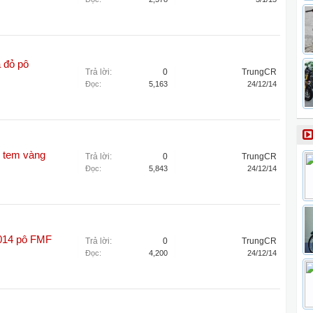
 đỏ pô
Trả lời:
0
TrungCR
Đọc:
5,163
24/12/14
 tem vàng
Trả lời:
0
TrungCR
Đọc:
5,843
24/12/14
014 pô FMF
Trả lời:
0
TrungCR
Đọc:
4,200
24/12/14