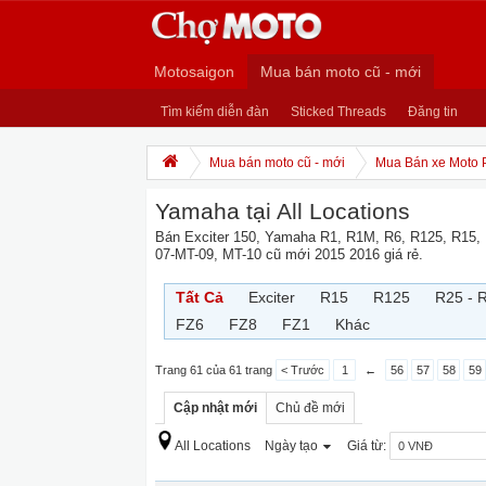
Motosaigon
Mua bán moto cũ - mới
Tìm kiếm diễn đàn
Sticked Threads
Đăng tin
Mua bán moto cũ - mới
Mua Bán xe Moto 
Yamaha tại All Locations
Bán Exciter 150, Yamaha R1, R1M, R6, R125, R15,
07-MT-09, MT-10 cũ mới 2015 2016 giá rẻ.
Tất Cả
Exciter
R15
R125
R25 - 
FZ6
FZ8
FZ1
Khác
Trang 61 của 61 trang
< Trước
1
←
56
57
58
59
Cập nhật mới
Chủ đề mới
All Locations
Ngày tạo
Giá từ: