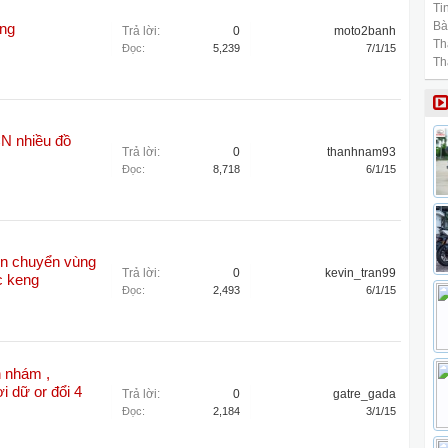
Tin
Bài
ng
Trả lời:
0
moto2banh
Th
Đọc:
5,239
7/1/15
Th
N nhiều đồ
Trả lời:
0
thanhnam93
Đọc:
8,718
6/1/15
n chuyển vùng
Trả lời:
0
kevin_tran99
c keng
Đọc:
2,493
6/1/15
 nhám ,
 dữ or đổi 4
Trả lời:
0
gatre_gada
Đọc:
2,184
3/1/15