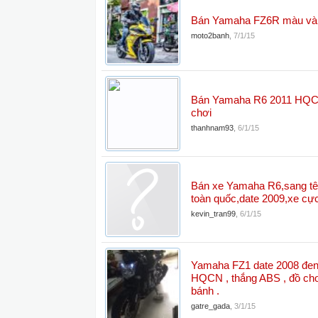
Bán Yamaha FZ6R màu và
moto2banh
,
7/1/15
Bán Yamaha R6 2011 HQC
chơi
thanhnam93
,
6/1/15
Bán xe Yamaha R6,sang tê
toàn quốc,date 2009,xe cự
kevin_tran99
,
6/1/15
Yamaha FZ1 date 2008 đen
HQCN , thắng ABS , đồ chơi
bánh .
gatre_gada
,
3/1/15