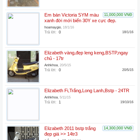
Em bán Victoria SYM màu
11,000,000 VNĐ
xanh đời mới biển 30Y xe cực đẹp.
hoamaygio
,
18/1/16
Trả lời:
0
18/1/16
Elizabeth vàng,đẹp leng keng,BSTP,ngay
chủ - 17tr
Anhkhoa
,
20/5/15
Trả lời:
0
20/5/15
Elizabeth Fi,Trắng,Long Lanh,Bstp - 24TR
Anhkhoa
,
5/11/15
Trả lời:
1
19/10/16
Elizabeth 2011 bstp trắng
14,300,000 VNĐ
đẹp giá >> 14tr3