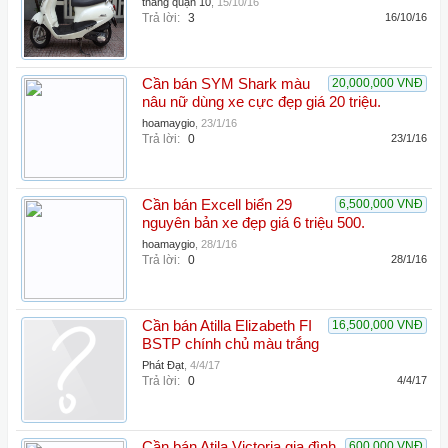
thắng quận 10
,
15/10/16
Trả lời:
3
16/10/16
Cần bán SYM Shark màu
20,000,000 VNĐ
nâu nữ dùng xe cực đẹp giá 20 triệu.
hoamaygio
,
23/1/16
Trả lời:
0
23/1/16
Cần bán Excell biển 29
6,500,000 VNĐ
nguyên bản xe đẹp giá 6 triệu 500.
hoamaygio
,
28/1/16
Trả lời:
0
28/1/16
Cần bán Atilla Elizabeth FI
16,500,000 VNĐ
BSTP chính chủ màu trắng
Phát Đạt
,
4/4/17
Trả lời:
0
4/4/17
Cần bán Atila Victoria gia đình
600,000 VNĐ