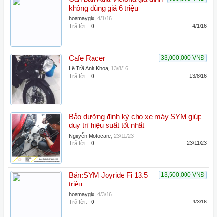
không dùng giá 6 triệu.
hoamaygio
,
4/1/16
Trả lời:
0
4/1/16
Cafe Racer
33,000,000 VNĐ
Lê Trầ Anh Khoa
,
13/8/16
Trả lời:
0
13/8/16
Bảo dưỡng định kỳ cho xe máy SYM giúp
duy trì hiệu suất tốt nhất
Nguyễn Motocare
,
23/11/23
Trả lời:
0
23/11/23
Bán:SYM Joyride Fi 13.5
13,500,000 VNĐ
triệu.
hoamaygio
,
4/3/16
Trả lời:
0
4/3/16