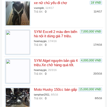
xe nữ chủ yếu đi chợ
18 VNĐ
vuongde
,
11/4/17
Trả lời:
0
11/4/17
SYM Excell 2 màu đen biển
7,000,000 VNĐ
hà nội ít dùng giá 7 triệu.
hoamaygio
,
17/4/16
Trả lời:
0
17/4/16
SYM Algel nguyên bản giá 4
4,000,000 VNĐ
triệu.Xe chở hàng quá tốt.
hoamaygio
,
20/3/16
Trả lời:
0
20/3/16
Moto Husky 150cc bán gấp
15,000,000 VNĐ
tamphan2911
,
8/5/16
Trả lời:
0
8/5/16