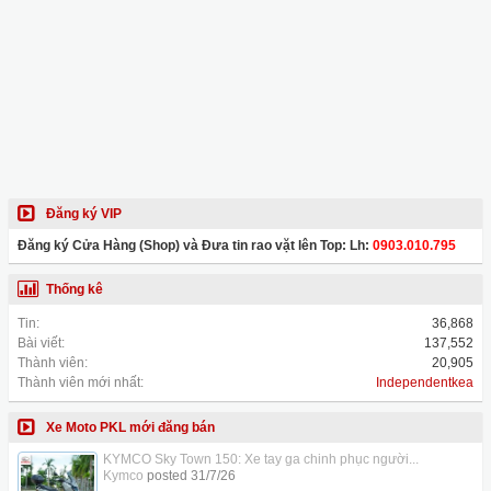
Đăng ký VIP
Đăng ký Cửa Hàng (Shop) và Đưa tin rao vặt lên Top: Lh:
0903.010.795
Thống kê
Tin:
36,868
Bài viết:
137,552
Thành viên:
20,905
Thành viên mới nhất:
Independentkea
Xe Moto PKL mới đăng bán
KYMCO Sky Town 150: Xe tay ga chinh phục người...
Kymco
posted
31/7/26