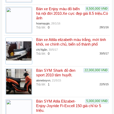
Bán xe Enjoy màu đỏ biển
8,500,000 VNĐ
hà nội đời 2010.Xe cực đẹp giá 8.5 triệu.Có
ảnh
hoamaygio
,
28/1/16
Trả lời:
0
28/1/16
Bán xe Attila elizabeth màu trắng, mới tinh
khôi, xe chính chủ, biển số thành phố
chị Ngân
,
30/5/17
Trả lời:
0
30/5/17
Bán SYM Shark đỏ đen
22,000,000 VNĐ
sport 2010 tâm huyết.
aloneboyvn
,
21/5/15
Trả lời:
1
22/5/15
Bán SYM Atila Elizabet-
5,000,000 VNĐ
Enjoy-Joyride Fi-Excell 150 giá chỉ từ 5
triệu.