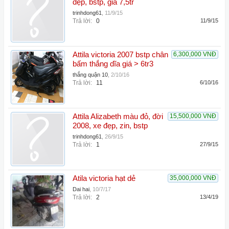
đẹp, bstp, giá 7,5tr
trinhdong61
,
11/9/15
Trả lời:
0
11/9/15
Attila victoria 2007 bstp chân
6,300,000 VNĐ
bấm thắng dĩa giá > 6tr3
thắng quận 10
,
2/10/16
Trả lời:
11
6/10/16
Attila Alizabeth màu đỏ, đời
15,500,000 VNĐ
2008, xe đẹp, zin, bstp
trinhdong61
,
26/9/15
Trả lời:
1
27/9/15
Atila victoria hạt dẻ
35,000,000 VNĐ
Dai hai
,
10/7/17
Trả lời:
2
13/4/19