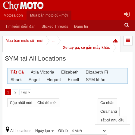
Motosaigon
Mua bán moto cũ - mới
Tìm kiếm diễn đàn
Sticked Threads
Đăng tin
Mua bán moto cũ - mới
...
Xe tay ga, xe gắn máy khác
SYM tại All Locations
Tất Cả
Atila Victoria
Elizabeth
Elizabeth Fi
Shark
Angel
Elegant
Excell
SYM khác
1
2
Tiếp >
Cập nhật mới
Chủ đề mới
Cá nhân
Cửa hàng
Tất cả nhu cầu
All Locations
Ngày tạo
Giá từ: