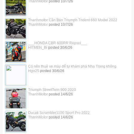
ThanhMotor
posted
10/7/26
Thanhmotor Cần Bán Triumph Trident 660 Model 2022
ThanhMotor
posted
10/7/26
___HONDA CBR 600RR Repsol___
HITMEN_Bi
posted
30/6/26
Có nên thuê xe máy để tự khám phá Nha Trang không
Hgo25
posted
30/6/26
Triumph StreetTwin 900 2020
ThanhMotor
posted
14/6/26
Ducati Scrambler1100 Sport Pro 2022
ThanhMotor
posted
14/6/26