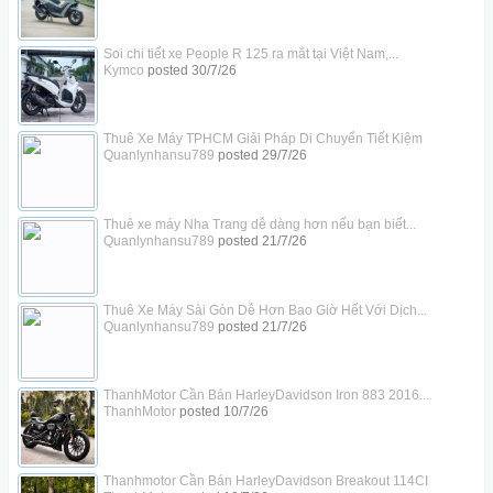
Soi chi tiết xe People R 125 ra mắt tại Việt Nam,...
Kymco
posted
30/7/26
Thuê Xe Máy TPHCM Giải Pháp Di Chuyển Tiết Kiệm
Quanlynhansu789
posted
29/7/26
Thuê xe máy Nha Trang dễ dàng hơn nếu bạn biết...
Quanlynhansu789
posted
21/7/26
Thuê Xe Máy Sài Gòn Dễ Hơn Bao Giờ Hết Với Dịch...
Quanlynhansu789
posted
21/7/26
ThanhMotor Cần Bán HarleyDavidson Iron 883 2016...
ThanhMotor
posted
10/7/26
Thanhmotor Cần Bán HarleyDavidson Breakout 114CI