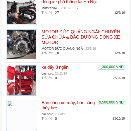
dòng xe phổ thông tại Hà Nội
Motorshow
,
12/1/16
...
2
Trả lời:
27
12/9/16
MOTOR ĐỨC QUẢNG NGÃI: CHUYÊN
SỬA CHỮA & BẢO DƯỠNG DÒNG XE
MOTOR
MOTOR ĐỨC QUẢNG NGÃI
,
23/3/18
Trả lời:
18
12/4/18
xe đẩy 3 ngăn
1,300,000 VNĐ
bacnpro
,
25/11/19
Trả lời:
0
25/11/19
Bàn nâng xe máy, bàn nâng
9,500,000 VNĐ
thủy lực
bacnpro
,
23/10/19
Trả lời:
0
23/10/19