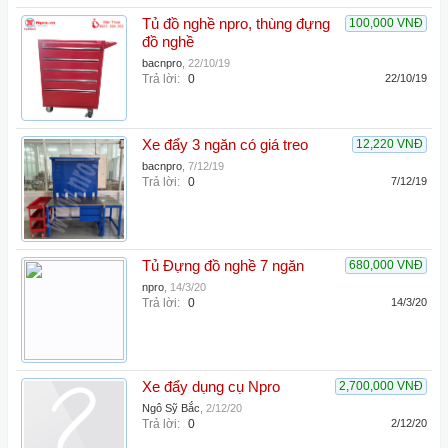
Tủ đồ nghề npro, thùng đựng
100,000 VNĐ
đồ nghề
bacnpro
,
22/10/19
Trả lời:
0
22/10/19
Xe đẩy 3 ngăn có giá treo
12,220 VNĐ
bacnpro
,
7/12/19
Trả lời:
0
7/12/19
Tủ Đựng đồ nghề 7 ngăn
680,000 VNĐ
npro
,
14/3/20
Trả lời:
0
14/3/20
Xe đẩy dụng cụ Npro
2,700,000 VNĐ
Ngô Sỹ Bắc
,
2/12/20
Trả lời:
0
2/12/20