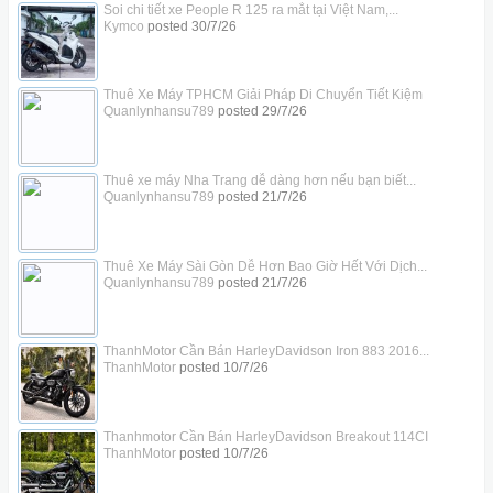
Soi chi tiết xe People R 125 ra mắt tại Việt Nam,...
Kymco
posted
30/7/26
Thuê Xe Máy TPHCM Giải Pháp Di Chuyển Tiết Kiệm
Quanlynhansu789
posted
29/7/26
Thuê xe máy Nha Trang dễ dàng hơn nếu bạn biết...
Quanlynhansu789
posted
21/7/26
Thuê Xe Máy Sài Gòn Dễ Hơn Bao Giờ Hết Với Dịch...
Quanlynhansu789
posted
21/7/26
ThanhMotor Cần Bán HarleyDavidson Iron 883 2016...
ThanhMotor
posted
10/7/26
Thanhmotor Cần Bán HarleyDavidson Breakout 114CI
ThanhMotor
posted
10/7/26