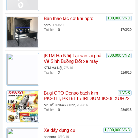
Bàn thao tác cơ khí npro
100,000 VNĐ
npro
,
17/3/20
Trả lời:
0
17/3/20
[KTM Hà Nội] Tại sao lại phải
300,000 VNĐ
Vệ Sinh Buồng Đốt xe máy
KTM Hà Nội
,
7/6/16
Trả lời:
2
11/8/16
Bugi OTO Denso bạch kim
1 VNĐ
PK20TT, PK16TT / IRIDIUM IK20/ IXUH22
Mr Hiếu 0964636022
,
28/6/16
Trả lời:
0
28/6/16
Xe đẩy dụng cụ
1,300,000 VNĐ
bacnpro
,
3/10/19