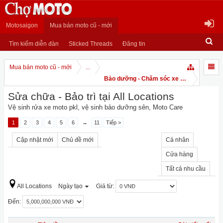
Motosaigon
Mua bán moto cũ - mới
Tìm kiếm diễn đàn
Sticked Threads
Đăng tin
Mua bán moto cũ - mới
...
Bảo dưỡng - Chăm sóc xe PKL
Sửa chữa - Bảo trì tại All Locations
Vệ sinh rửa xe moto pkl, vệ sinh bảo dưỡng sên, Moto Care
1
2
3
4
5
6
→
11
Tiếp >
Cập nhật mới
Chủ đề mới
Cá nhân
Cửa hàng
Tất cả nhu cầu
All Locations
Ngày tạo
Giá từ:
Đến: