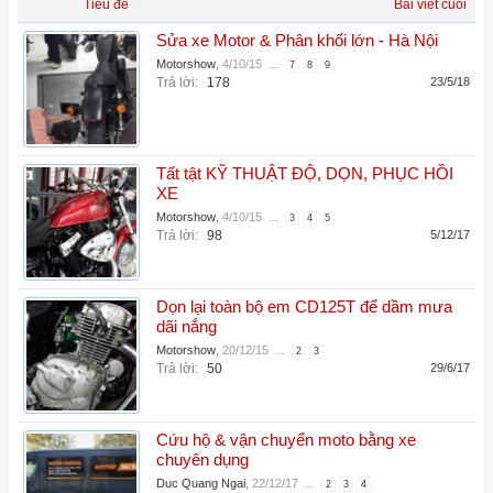
Tiêu đề
Bài viết cuối
Sửa xe Motor & Phân khối lớn - Hà Nội
Motorshow
,
4/10/15
...
7
8
9
Trả lời:
178
23/5/18
Tất tật KỸ THUẬT ĐỘ, DỌN, PHỤC HỒI
XE
Motorshow
,
4/10/15
...
3
4
5
Trả lời:
98
5/12/17
Dọn lại toàn bộ em CD125T để dầm mưa
dãi nắng
Motorshow
,
20/12/15
...
2
3
Trả lời:
50
29/6/17
Cứu hộ & vận chuyển moto bằng xe
chuyên dụng
Duc Quang Ngai
,
22/12/17
...
2
3
4