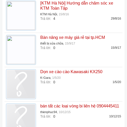
[KTM Hà Nội] Hướng dẫn chăm sóc xe
KTM Toàn Tập
KTM Hà Nội
,
15/8/16
Trả lời:
4
29/8/16
Bàn nâng xe máy giá rẻ tại tp.HCM
thiết bị sửa chữa
,
15/9/17
Trả lời:
0
15/9/17
Dọn xe cào cào Kawasaki KX250
K-Gara
,
1/5/20
Trả lời:
0
1/5/20
bán tất các loại vòng bi liên hệ 0904445411
thienphuc94
,
10/12/15
Trả lời:
0
10/12/15