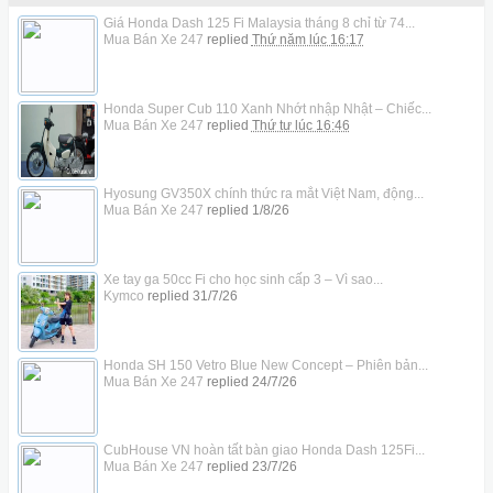
Giá Honda Dash 125 Fi Malaysia tháng 8 chỉ từ 74...
Mua Bán Xe 247
replied
Thứ năm lúc 16:17
Honda Super Cub 110 Xanh Nhớt nhập Nhật – Chiếc...
Mua Bán Xe 247
replied
Thứ tư lúc 16:46
Hyosung GV350X chính thức ra mắt Việt Nam, động...
Mua Bán Xe 247
replied
1/8/26
Xe tay ga 50cc Fi cho học sinh cấp 3 – Vì sao...
Kymco
replied
31/7/26
Honda SH 150 Vetro Blue New Concept – Phiên bản...
Mua Bán Xe 247
replied
24/7/26
CubHouse VN hoàn tất bàn giao Honda Dash 125Fi...
Mua Bán Xe 247
replied
23/7/26