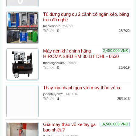
Tủ đựng dụng cụ 2 cánh có ngăn kéo, bảng
treo đồ nghề
tucokhinpro
,
25/7/22
Trả lời:
0
25/7/22
Máy nén khí chính hãng
2,450,000 VNĐ
HIROMA SIÊU ÊM 30 LÍT DHL - 0530
thantaigocua92
,
25/6/19
Trả lời:
0
25/6/19
Thay lốp nhanh gọn với máy tháo vỏ xe
jonnyhuynh21
,
14/11/16
Trả lời:
4
25/11/16
Gía máy tháo vỏ xe tay ga
16,500,000 VNĐ
bao nhiêu?