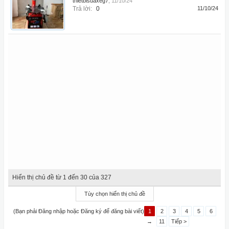
thietbisuaxeg7
,
11/10/24
Trả lời:
0
11/10/24
Hiển thị chủ đề từ 1 đến 30 của 327
Tùy chọn hiển thị chủ đề
(Bạn phải Đăng nhập hoặc Đăng ký để đăng bài viết)
1
2
3
4
5
6
→
11
Tiếp >