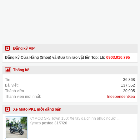
Đăng ký VIP
Đăng ký Cửa Hàng (Shop) và Đưa tin rao vặt lên Top: Lh:
0903.010.795
Thống kê
Tin:
36,868
Bài viết:
137,552
Thành viên:
20,905
Thành viên mới nhất:
Independentkea
Xe Moto PKL mới đăng bán
KYMCO Sky Town 150: Xe tay ga chinh phục người...
Kymco
posted
31/7/26