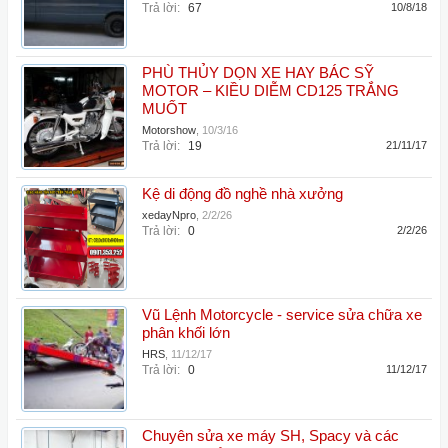
Trả lời:
67
10/8/18
PHÙ THỦY DỌN XE HAY BÁC SỸ
MOTOR – KIỀU DIỄM CD125 TRẮNG
MUỐT
Motorshow
,
10/3/16
Trả lời:
19
21/11/17
Kệ di động đồ nghề nhà xưởng
xedayNpro
,
2/2/26
Trả lời:
0
2/2/26
Vũ Lệnh Motorcycle - service sửa chữa xe
phân khối lớn
HRS
,
11/12/17
Trả lời:
0
11/12/17
Chuyên sửa xe máy SH, Spacy và các