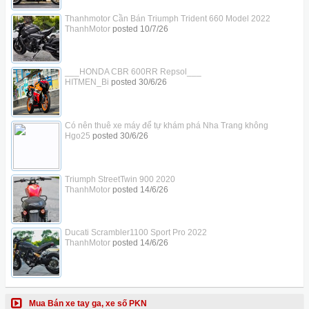
Thanhmotor Cần Bán Triumph Trident 660 Model 2022
ThanhMotor
posted
10/7/26
___HONDA CBR 600RR Repsol___
HITMEN_Bi
posted
30/6/26
Có nên thuê xe máy để tự khám phá Nha Trang không
Hgo25
posted
30/6/26
Triumph StreetTwin 900 2020
ThanhMotor
posted
14/6/26
Ducati Scrambler1100 Sport Pro 2022
ThanhMotor
posted
14/6/26
Mua Bán xe tay ga, xe số PKN