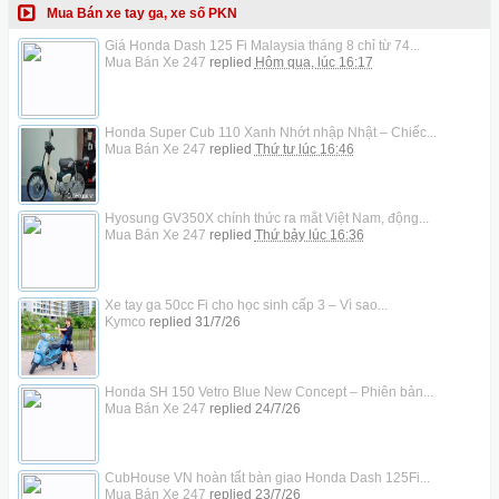
Mua Bán xe tay ga, xe số PKN
Giá Honda Dash 125 Fi Malaysia tháng 8 chỉ từ 74...
Mua Bán Xe 247
replied
Hôm qua, lúc 16:17
Honda Super Cub 110 Xanh Nhớt nhập Nhật – Chiếc...
Mua Bán Xe 247
replied
Thứ tư lúc 16:46
Hyosung GV350X chính thức ra mắt Việt Nam, động...
Mua Bán Xe 247
replied
Thứ bảy lúc 16:36
Xe tay ga 50cc Fi cho học sinh cấp 3 – Vì sao...
Kymco
replied
31/7/26
Honda SH 150 Vetro Blue New Concept – Phiên bản...
Mua Bán Xe 247
replied
24/7/26
CubHouse VN hoàn tất bàn giao Honda Dash 125Fi...
Mua Bán Xe 247
replied
23/7/26