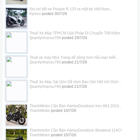
Soi chi tiết xe People R 125 ra mắt tại Việt Nam,...
Kymco
posted
30/7/26
Thuê Xe Máy TPHCM Giải Pháp Di Chuyển Tiết Kiệm
Quanlynhansu789
posted
29/7/26
Thuê xe máy Nha Trang dễ dàng hơn nếu bạn biết...
Quanlynhansu789
posted
21/7/26
Thuê Xe Máy Sài Gòn Dễ Hơn Bao Giờ Hết Với Dịch...
Quanlynhansu789
posted
21/7/26
ThanhMotor Cần Bán HarleyDavidson Iron 883 2016...
ThanhMotor
posted
10/7/26
Thanhmotor Cần Bán HarleyDavidson Breakout 114CI
ThanhMotor
posted
10/7/26