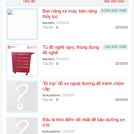
Tiêu đề
Bài viết cuối ↓
Bàn nâng xe máy, bàn nâng
9,500,000 VNĐ
thủy lực
bacnpro
,
23/10/19
Trả lời:
0
23/10/19
Tủ đồ nghề npro, thùng đựng
100,000 VNĐ
đồ nghề
bacnpro
,
22/10/19
Trả lời:
0
22/10/19
"Bí kíp" đỗ xe ngoài đường để tránh chộm
cắp
luckyautovn
,
19/10/19
Trả lời:
0
19/10/19
Đâu là thời điểm tốt nhất để bảo dưỡng xe
ô tô
luckyautovn
,
17/10/19