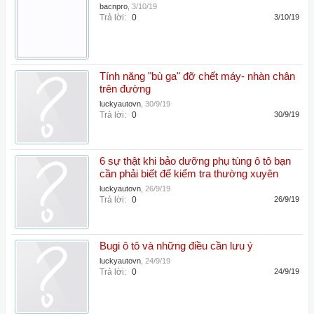
bacnpro
,
3/10/19
Trả lời:
0
3/10/19
Tính năng "bù ga" đỡ chết máy- nhàn chân
trên đường
luckyautovn
,
30/9/19
Trả lời:
0
30/9/19
6 sự thật khi bảo dưỡng phụ tùng ô tô bạn
cần phải biết để kiểm tra thường xuyên
luckyautovn
,
26/9/19
Trả lời:
0
26/9/19
Bugi ô tô và những điều cần lưu ý
luckyautovn
,
24/9/19
Trả lời:
0
24/9/19