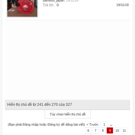
bamboo_japan
,
19/11/18
Trả lời:
0
19/11/18
Hiển thị chủ đề từ 241 đến 270 của 327
Tùy chọn hiển thị chủ đề
(Bạn phải Đăng nhập hoặc Đăng ký để đăng bài viết)
< Trước
1
←
6
7
8
9
10
11