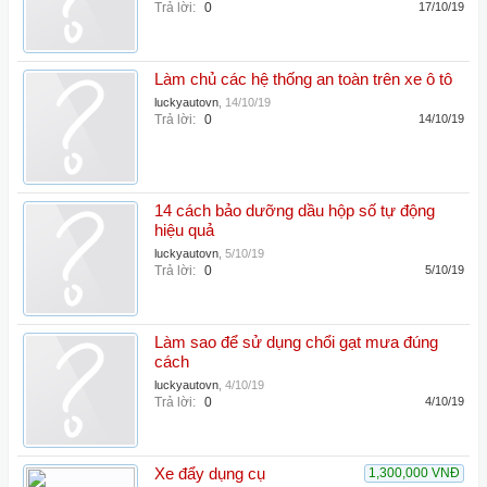
Trả lời:
0
17/10/19
Làm chủ các hệ thống an toàn trên xe ô tô
luckyautovn
,
14/10/19
Trả lời:
0
14/10/19
14 cách bảo dưỡng dầu hộp số tự động
hiệu quả
luckyautovn
,
5/10/19
Trả lời:
0
5/10/19
Làm sao để sử dụng chổi gạt mưa đúng
cách
luckyautovn
,
4/10/19
Trả lời:
0
4/10/19
Xe đẩy dụng cụ
1,300,000 VNĐ