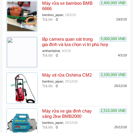
Máy rửa xe bamboo BMB
2,400,000 VNĐ
6666
bamboo_japan
,
19/2/19
Trả lời:
0
19/2/19
lắp camera quan sát trong
5,000,000 VNĐ
gia đình và lựa chọn vị trí phù hợp
anthanhphat
,
4/1/19
Trả lời:
0
4/1/19
Máy xịt rửa Oshima CM2
3,330,000 VNĐ
bamboo_japan
,
25/12/18
Trả lời:
0
25/12/18
Máy rửa xe gia đình chạy
2,510,000 VNĐ
xăng 2kw BMB2000
bamboo_japan
,
25/12/18
Trả lời:
0
25/12/18