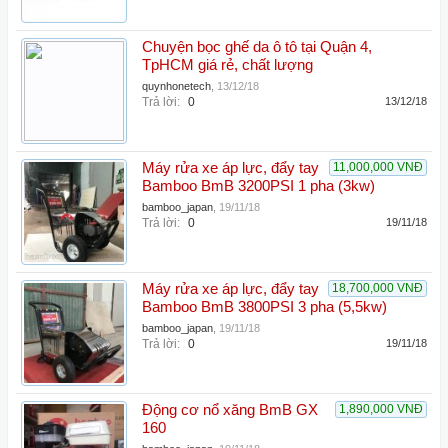
Chuyện bọc ghế da ô tô tại Quận 4,
TpHCM giá rẻ, chất lượng
quynhonetech
,
13/12/18
Trả lời:
0
13/12/18
Máy rửa xe áp lực, đẩy tay
11,000,000 VNĐ
Bamboo BmB 3200PSI 1 pha (3kw)
bamboo_japan
,
19/11/18
Trả lời:
0
19/11/18
Máy rửa xe áp lực, đẩy tay
18,700,000 VNĐ
Bamboo BmB 3800PSI 3 pha (5,5kw)
bamboo_japan
,
19/11/18
Trả lời:
0
19/11/18
Động cơ nổ xăng BmB GX
1,890,000 VNĐ
160