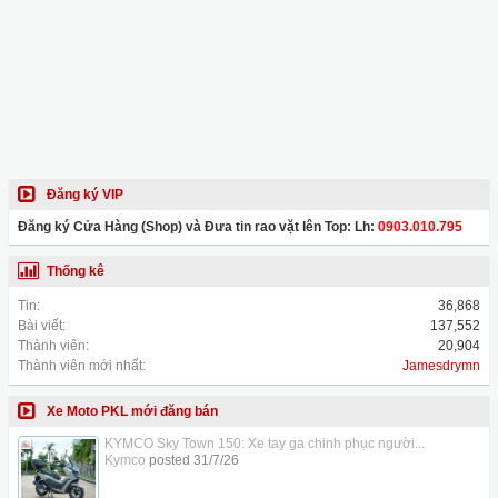
Đăng ký VIP
Đăng ký Cửa Hàng (Shop) và Đưa tin rao vặt lên Top: Lh:
0903.010.795
Thống kê
Tin:
36,868
Bài viết:
137,552
Thành viên:
20,904
Thành viên mới nhất:
Jamesdrymn
Xe Moto PKL mới đăng bán
KYMCO Sky Town 150: Xe tay ga chinh phục người...
Kymco
posted
31/7/26