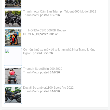
Thanhmotor Cần Bán Triumph Trident 660 Model 2022
ThanhMotor
posted
10/7/26
___HONDA CBR 600RR Repsol___
HITMEN_Bi
posted
30/6/26
Có nên thuê xe máy để tự khám phá Nha Trang không
Hgo25
posted
30/6/26
Triumph StreetTwin 900 2020
ThanhMotor
posted
14/6/26
Ducati Scrambler1100 Sport Pro 2022
ThanhMotor
posted
14/6/26