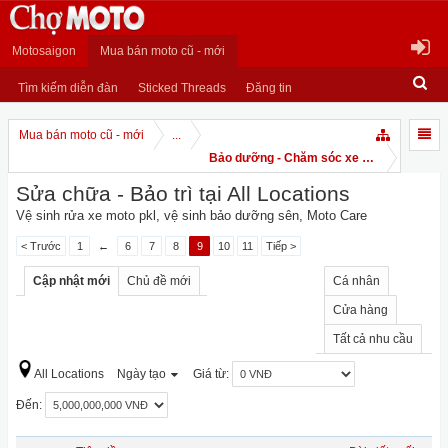
Motosaigon
Mua bán moto cũ - mới
Tìm kiếm diễn đàn
Sticked Threads
Đăng tin
Mua bán moto cũ - mới
...
Bảo dưỡng - Chăm sóc xe PKL
Sửa chữa - Bảo trì tại All Locations
Vệ sinh rửa xe moto pkl, vệ sinh bảo dưỡng sên, Moto Care
< Trước
1
←
6
7
8
9
10
11
Tiếp >
Cập nhật mới
Chủ đề mới
Cá nhân
Cửa hàng
Tất cả nhu cầu
All Locations
Ngày tạo
Giá từ:
Đến: