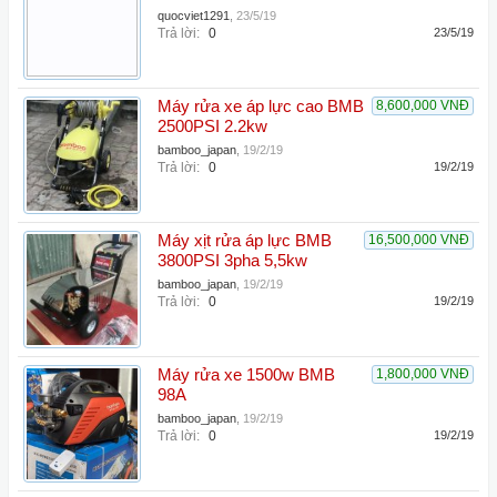
quocviet1291
,
23/5/19
Trả lời:
0
23/5/19
Máy rửa xe áp lực cao BMB
8,600,000 VNĐ
2500PSI 2.2kw
bamboo_japan
,
19/2/19
Trả lời:
0
19/2/19
Máy xịt rửa áp lực BMB
16,500,000 VNĐ
3800PSI 3pha 5,5kw
bamboo_japan
,
19/2/19
Trả lời:
0
19/2/19
Máy rửa xe 1500w BMB
1,800,000 VNĐ
98A
bamboo_japan
,
19/2/19
Trả lời:
0
19/2/19