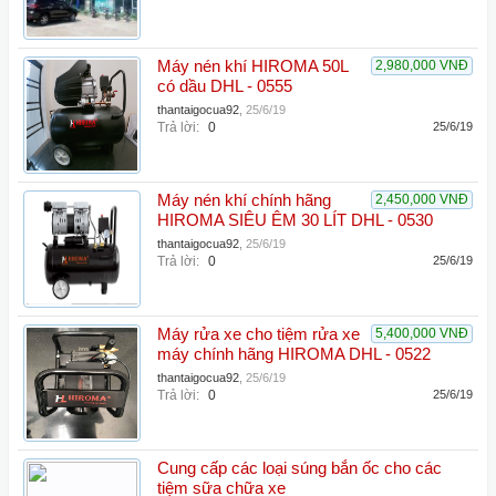
Máy nén khí HIROMA 50L
2,980,000 VNĐ
có dầu DHL - 0555
thantaigocua92
,
25/6/19
Trả lời:
0
25/6/19
Máy nén khí chính hãng
2,450,000 VNĐ
HIROMA SIÊU ÊM 30 LÍT DHL - 0530
thantaigocua92
,
25/6/19
Trả lời:
0
25/6/19
Máy rửa xe cho tiệm rửa xe
5,400,000 VNĐ
máy chính hãng HIROMA DHL - 0522
thantaigocua92
,
25/6/19
Trả lời:
0
25/6/19
Cung cấp các loại súng bắn ốc cho các
tiệm sữa chữa xe