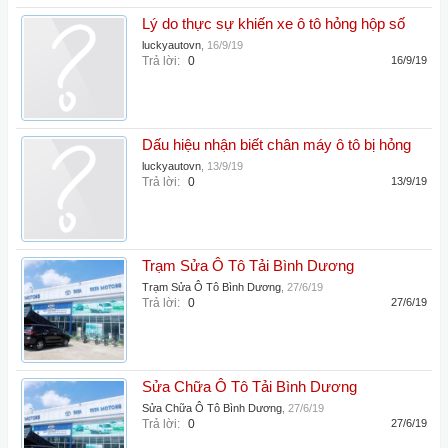
Lý do thực sự khiến xe ô tô hỏng hộp số
luckyautovn
,
16/9/19
Trả lời:
0
16/9/19
Dấu hiệu nhận biết chân máy ô tô bị hỏng
luckyautovn
,
13/9/19
Trả lời:
0
13/9/19
Trạm Sửa Ô Tô Tải Bình Dương
Trạm Sửa Ô Tô Bình Dương
,
27/6/19
Trả lời:
0
27/6/19
Sửa Chữa Ô Tô Tải Bình Dương
Sửa Chữa Ô Tô Bình Dương
,
27/6/19
Trả lời:
0
27/6/19