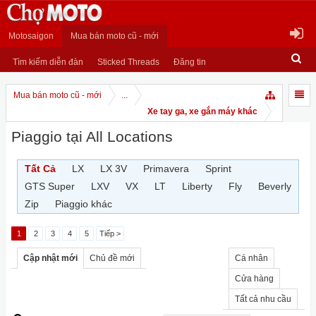
Motosaigon
Mua bán moto cũ - mới
Tìm kiếm diễn đàn
Sticked Threads
Đăng tin
Mua bán moto cũ - mới
...
Xe tay ga, xe gắn máy khác
Piaggio tại All Locations
Tất Cả
LX
LX 3V
Primavera
Sprint
GTS Super
LXV
VX
LT
Liberty
Fly
Beverly
Zip
Piaggio khác
1
2
3
4
5
Tiếp >
Cập nhật mới
Chủ đề mới
Cá nhân
Cửa hàng
Tất cả nhu cầu