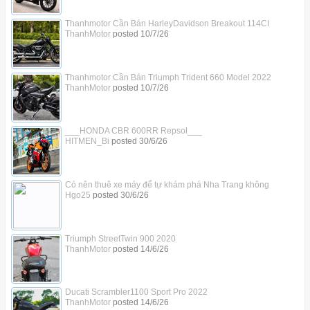
Thanhmotor Cần Bán HarleyDavidson Breakout 114CI
ThanhMotor
posted
10/7/26
Thanhmotor Cần Bán Triumph Trident 660 Model 2022
ThanhMotor
posted
10/7/26
___HONDA CBR 600RR Repsol___
HITMEN_Bi
posted
30/6/26
Có nên thuê xe máy để tự khám phá Nha Trang không
Hgo25
posted
30/6/26
Triumph StreetTwin 900 2020
ThanhMotor
posted
14/6/26
Ducati Scrambler1100 Sport Pro 2022
ThanhMotor
posted
14/6/26