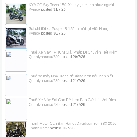
KYMCO Sky Town 150: Xe tay ga chinh phục người...
Kymco
posted
31/7/26
Soi chi tiết xe People R 125 ra mắt tại Việt Nam,...
Kymco
posted
30/7/26
Thuê Xe Máy TPHCM Giải Pháp Di Chuyển Tiết Kiệm
Quanlynhansu789
posted
29/7/26
Thuê xe máy Nha Trang dễ dàng hơn nếu bạn biết...
Quanlynhansu789
posted
21/7/26
Thuê Xe Máy Sài Gòn Dễ Hơn Bao Giờ Hết Với Dịch...
Quanlynhansu789
posted
21/7/26
ThanhMotor Cần Bán HarleyDavidson Iron 883 2016...
ThanhMotor
posted
10/7/26