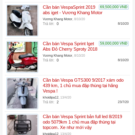
Cần bán VespaSprint 2019
69,500,000 VNĐ
abs iget - Vương Khang Motor
Vương Khang Motor
,
8/10/20
Trả lời:
0
8/10/20
Cần bán Vespa Sprint Iget
59,000,000 VNĐ
Abs Đỏ Cherry Sproty 2018
Vương Khang Motor
,
8/10/20
Trả lời:
0
8/10/20
Cần bán Vespa GTS300 9/2017 xám odo
439 km, 1 chủ mua đập thùng tại hãng
Vespa !
khoidipa12
,
13/4/20
Trả lời:
2
23/7/20
Cần bán Vespa Sprint bản full led 8/2019
odo 5079km 1 chủ mua đập thùng tại
topcom. Xe như mới vậy
khoidipa12
,
13/4/20