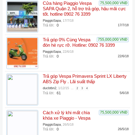
Cửa hàng Piaggio Vespa
75,500,000 VNĐ
SAPA Quận 2, hỗ trợ trả góp, hậu mãi cực
tốt. hotline 0902 76 3399
PiaggioSapa
,
17/7/18
Trả lời:
0
17/7/18
Trả góp 0% Cùng Vespa
755,000,000 VNĐ
đón hè rực rỡ. Hotline: 0902 76 3399
PiaggioSapa
,
22/6/18
Trả lời:
0
22/6/18
Trả góp Vespa Primavera Sprint LX Liberty
ABS Zip Fly . Lãi suất thấp
ducbtbn2
,
1/12/15
...
2
3
4
Trả lời:
61
5/6/18
Cách xử lý khi mất chìa
75,500,000 VNĐ
khóa xe Piaggio - Vespa
PiaggioSapa
,
26/5/18
Trả lời:
0
26/5/18