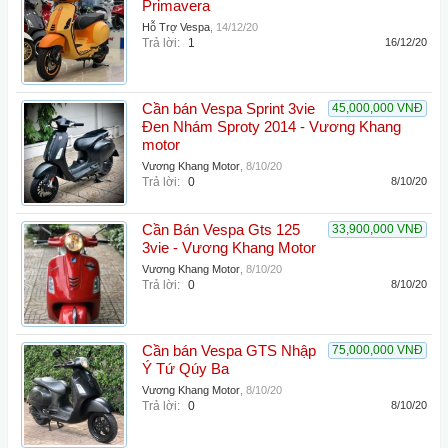
Primavera
Hỗ Trợ Vespa
,
14/12/20
Trả lời:
1
16/12/20
Cần bán Vespa Sprint 3vie
45,000,000 VNĐ
Đen Nhám Sproty 2014 - Vương Khang
motor
Vương Khang Motor
,
8/10/20
Trả lời:
0
8/10/20
Cần Bán Vespa Gts 125
33,900,000 VNĐ
3vie - Vương Khang Motor
Vương Khang Motor
,
8/10/20
Trả lời:
0
8/10/20
Cần bán Vespa GTS Nhập
75,000,000 VNĐ
Ý Tứ Qúy Ba
Vương Khang Motor
,
8/10/20
Trả lời:
0
8/10/20