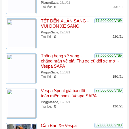
PiaggioSapa
,
26/1/21
Trả lời:
0
26/1/21
TẾT ĐẾN XUÂN SANG -
77,500,000 VNĐ
VUI ĐÓN XE SANG
PiaggioSapa
,
22/1/21
Trả lời:
0
22/1/21
Thăng hạng xế sang -
77,500,000 VNĐ
chẳng màn về giá, Thu xe cũ đổi xe mới -
Vespa SAPA
PiaggioSapa
,
15/1/21
Trả lời:
0
15/1/21
Vespa Sprint giá bao tốt
77,500,000 VNĐ
toàn miền nam - Vespa SAPA
PiaggioSapa
,
12/1/21
Trả lời:
0
12/1/21
Cần Bán Xe Vespa
59,000,000 VNĐ