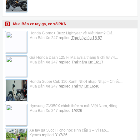
Mua Bán xe tay ga, xe số PKN
Honda Giorno+ Buzz Lightyear về Việt Nam? Giá...
Mua Bán Xe 247
replied
Thứ bảy lúc 15:57
Giá Honda Dash 125 Fi Malaysia tháng 8 chỉ từ 74...
Mua Bán Xe 247
replied
Thứ năm lúc 16:17
Honda Super Cub 110 Xanh Nhớt nhập Nhật – Chiếc...
Mua Bán Xe 247
replied
Thứ tư lúc 16:46
Hyosung GV350X chính thức ra mắt Việt Nam, động...
Mua Bán Xe 247
replied
1/8/26
Xe tay ga 50cc Fi cho học sinh cấp 3 – Vì sao...
Kymco
replied
31/7/26