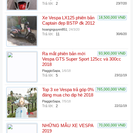
Trả lời:
2
23/7/20
Xe Vespa LX125 phiên bản
18,500,000 VNĐ
Captain đẹp BSTP đk 2012
hoangnguyen851
,
24/3/20
Trả lời:
11
30/6/20
Ra mắt phiên bản mới
93,900,000 VNĐ
Vespa GTS Super Sport 125cc và 300cc
2018
PiaggioSapa
,
1/6/18
Trả lời:
5
23/11/19
Top 3 xe Vespa trả góp 0%
765,000,000 VNĐ
đáng mua cho dịp hè 2018
PiaggioSapa
,
7/5/18
Trả lời:
2
22/11/19
NHỮNG MẪU XE VESPA
70,000,000 VNĐ
2019