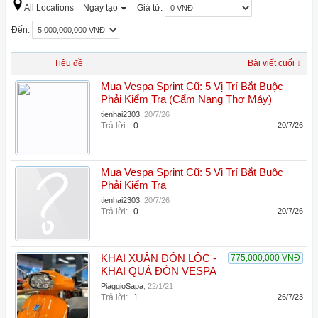
All Locations
Ngày tạo
Giá từ:
Đến:
Tiêu đề
Bài viết cuối ↓
Mua Vespa Sprint Cũ: 5 Vị Trí Bắt Buộc
Phải Kiểm Tra (Cẩm Nang Thợ Máy)
tienhai2303
,
20/7/26
Trả lời:
0
20/7/26
Mua Vespa Sprint Cũ: 5 Vị Trí Bắt Buộc
Phải Kiểm Tra
tienhai2303
,
20/7/26
Trả lời:
0
20/7/26
KHAI XUÂN ĐÓN LỘC -
775,000,000 VNĐ
KHAI QUÀ ĐÓN VESPA
PiaggioSapa
,
22/1/21
Trả lời:
1
26/7/23