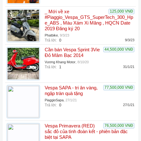
_ Mới về xe
125,000 VNĐ
#Piaggio_Vespa_GTS_SuperTech_300_Hp
e_ABS , Màu Xám Xi Măng , HQCN Date
2019 Đăng ký 20
Phatbike
,
9/3/23
Trả lời:
0
9/3/23
Cần bán Vespa Sprint 3Vie
44,500,000 VNĐ
Đỏ Mâm Bạc 2014
Vương Khang Motor
,
8/10/20
Trả lời:
1
31/1/21
Vespa SAPA - tri ân vàng,
77,500,000 VNĐ
ngập tràn quà tặng
PiaggioSapa
,
27/1/21
Trả lời:
0
27/1/21
Vespa Primavera (RED)
76,500,000 VNĐ
sắc đỏ của tình đoàn kết - phiên bản đặc
biệt tại SAPA