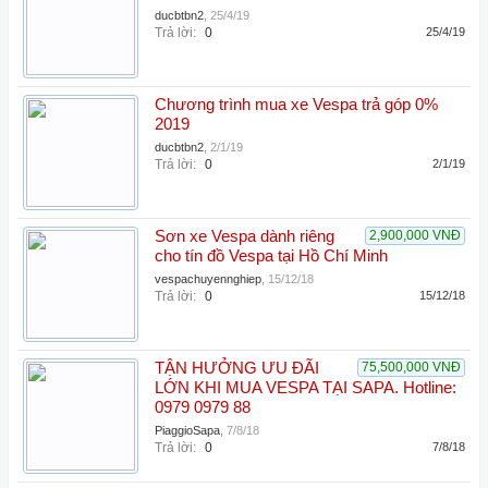
ducbtbn2
,
25/4/19
Trả lời:
0
25/4/19
Chương trình mua xe Vespa trả góp 0%
2019
ducbtbn2
,
2/1/19
Trả lời:
0
2/1/19
Sơn xe Vespa dành riêng
2,900,000 VNĐ
cho tín đồ Vespa tại Hồ Chí Minh
vespachuyennghiep
,
15/12/18
Trả lời:
0
15/12/18
TẬN HƯỞNG ƯU ĐÃI
75,500,000 VNĐ
LỚN KHI MUA VESPA TẠI SAPA. Hotline:
0979 0979 88
PiaggioSapa
,
7/8/18
Trả lời:
0
7/8/18