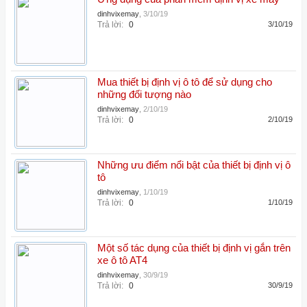
dinhvixemay
,
3/10/19
Trả lời:
0
3/10/19
Mua thiết bị định vị ô tô để sử dụng cho
những đối tượng nào
dinhvixemay
,
2/10/19
Trả lời:
0
2/10/19
Những ưu điểm nổi bật của thiết bị định vị ô
tô
dinhvixemay
,
1/10/19
Trả lời:
0
1/10/19
Một số tác dụng của thiết bị định vị gắn trên
xe ô tô AT4
dinhvixemay
,
30/9/19
Trả lời:
0
30/9/19