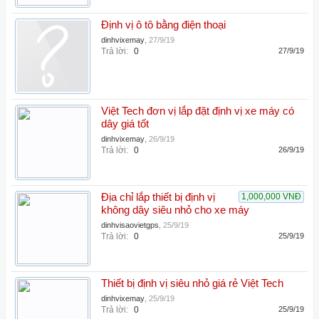
Định vị ô tô bằng điện thoại
dinhvixemay
,
27/9/19
Trả lời:
0
27/9/19
Việt Tech đơn vị lắp đặt định vị xe máy có
dây giá tốt
dinhvixemay
,
26/9/19
Trả lời:
0
26/9/19
Địa chỉ lắp thiết bị định vị
1,000,000 VNĐ
không dây siêu nhỏ cho xe máy
dinhvisaovietgps
,
25/9/19
Trả lời:
0
25/9/19
Thiết bị định vị siêu nhỏ giá rẻ Việt Tech
dinhvixemay
,
25/9/19
Trả lời:
0
25/9/19