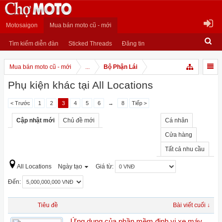
Motosaigon
Mua bán moto cũ - mới
Tìm kiếm diễn đàn
Sticked Threads
Đăng tin
Mua bán moto cũ - mới
...
Bộ Phận Lái
Phụ kiện khác tại All Locations
< Trước
1
2
3
4
5
6
→
8
Tiếp >
Cập nhật mới
Chủ đề mới
Cá nhân
Cửa hàng
Tất cả nhu cầu
All Locations
Ngày tạo
Giá từ:
Đến:
Tiêu đề
Bài viết cuối ↓
Ứng dụng của phần mềm định vị xe máy