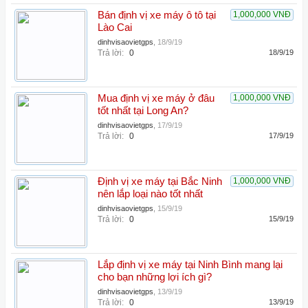
Bán định vị xe máy ô tô tại
1,000,000 VNĐ
Lào Cai
dinhvisaovietgps
,
18/9/19
Trả lời:
0
18/9/19
Mua định vị xe máy ở đâu
1,000,000 VNĐ
tốt nhất tại Long An?
dinhvisaovietgps
,
17/9/19
Trả lời:
0
17/9/19
Định vị xe máy tại Bắc Ninh
1,000,000 VNĐ
nên lắp loại nào tốt nhất
dinhvisaovietgps
,
15/9/19
Trả lời:
0
15/9/19
Lắp định vị xe máy tại Ninh Bình mang lại
cho bạn những lợi ích gì?
dinhvisaovietgps
,
13/9/19
Trả lời:
0
13/9/19