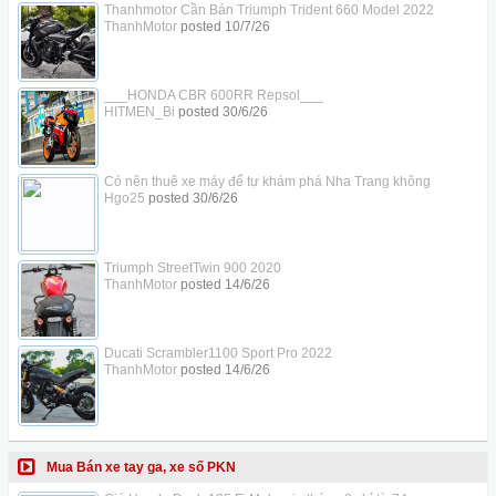
Thanhmotor Cần Bán Triumph Trident 660 Model 2022
ThanhMotor
posted
10/7/26
___HONDA CBR 600RR Repsol___
HITMEN_Bi
posted
30/6/26
Có nên thuê xe máy để tự khám phá Nha Trang không
Hgo25
posted
30/6/26
Triumph StreetTwin 900 2020
ThanhMotor
posted
14/6/26
Ducati Scrambler1100 Sport Pro 2022
ThanhMotor
posted
14/6/26
Mua Bán xe tay ga, xe số PKN