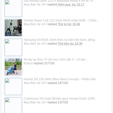
Giá Honda Dash 125 Fi Malaysia tháng 8 chỉ từ 74...
Mua Bán Xe 247
replied
Hôm qua, lúc 16:17
Honda Super Cub 110 Xanh Nhớt nhập Nhật – Chiếc...
Mua Bán Xe 247
replied
Thứ tư lúc 16:46
Hyosung GV350X chính thức ra mắt Việt Nam, động...
Mua Bán Xe 247
replied
Thứ bảy lúc 16:36
Xe tay ga 50cc Fi cho học sinh cấp 3 – Vì sao...
Kymco
replied
31/7/26
Honda SH 150 Vetro Blue New Concept – Phiên bản...
Mua Bán Xe 247
replied
24/7/26
CubHouse VN hoàn tất bàn giao Honda Dash 125Fi...
Mua Bán Xe 247
replied
23/7/26