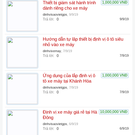
Thiết bị giám sát hành trình
1,000,000 VNĐ
dành riêng cho xe máy
dinhvisaovietgps
,
9/9/19
Trả lời:
0
9/9/19
Hướng dẫn tự lăp thiết bị định vị ô tô siêu
nhỏ vào xe máy
dinhvixemay
,
7/9/19
Trả lời:
0
7/9/19
Ứng dụng của lắp định vị ô
1,000,000 VNĐ
tô xe máy tại Khánh Hòa
dinhvisaovietgps
,
7/9/19
Trả lời:
0
7/9/19
Định vị xe máy giá rẻ tại Hà
10,000,000 VNĐ
Đông
dinhvisaovietgps
,
6/9/19
Trả lời:
0
6/9/19