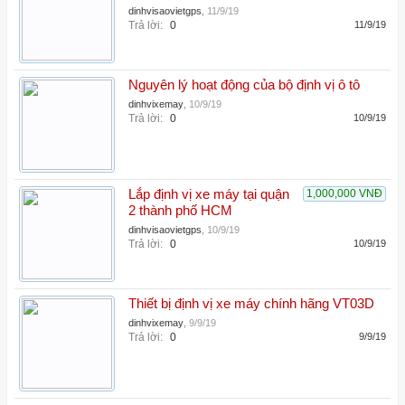
dinhvisaovietgps
,
11/9/19
Trả lời:
0
11/9/19
Nguyên lý hoạt động của bộ định vị ô tô
dinhvixemay
,
10/9/19
Trả lời:
0
10/9/19
Lắp định vị xe máy tại quận
1,000,000 VNĐ
2 thành phố HCM
dinhvisaovietgps
,
10/9/19
Trả lời:
0
10/9/19
Thiết bị định vị xe máy chính hãng VT03D
dinhvixemay
,
9/9/19
Trả lời:
0
9/9/19