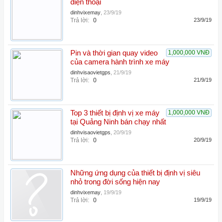
điện thoại
dinhvixemay
,
23/9/19
Trả lời:
0
23/9/19
Pin và thời gian quay video
1,000,000 VNĐ
của camera hành trình xe máy
dinhvisaovietgps
,
21/9/19
Trả lời:
0
21/9/19
Top 3 thiết bị định vị xe máy
1,000,000 VNĐ
tại Quảng Ninh bán chạy nhất
dinhvisaovietgps
,
20/9/19
Trả lời:
0
20/9/19
Những ứng dụng của thiết bị định vị siêu
nhỏ trong đời sống hiện nay
dinhvixemay
,
19/9/19
Trả lời:
0
19/9/19