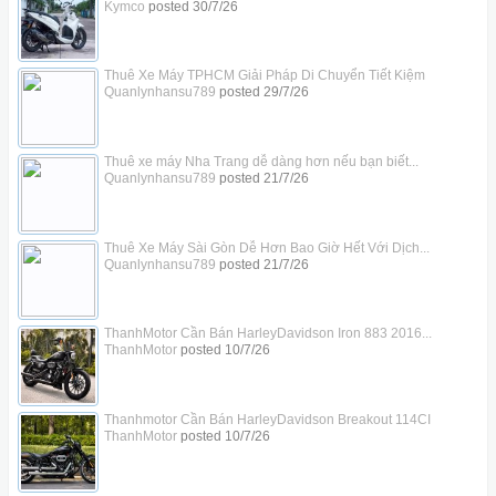
Kymco
posted
30/7/26
Thuê Xe Máy TPHCM Giải Pháp Di Chuyển Tiết Kiệm
Quanlynhansu789
posted
29/7/26
Thuê xe máy Nha Trang dễ dàng hơn nếu bạn biết...
Quanlynhansu789
posted
21/7/26
Thuê Xe Máy Sài Gòn Dễ Hơn Bao Giờ Hết Với Dịch...
Quanlynhansu789
posted
21/7/26
ThanhMotor Cần Bán HarleyDavidson Iron 883 2016...
ThanhMotor
posted
10/7/26
Thanhmotor Cần Bán HarleyDavidson Breakout 114CI
ThanhMotor
posted
10/7/26