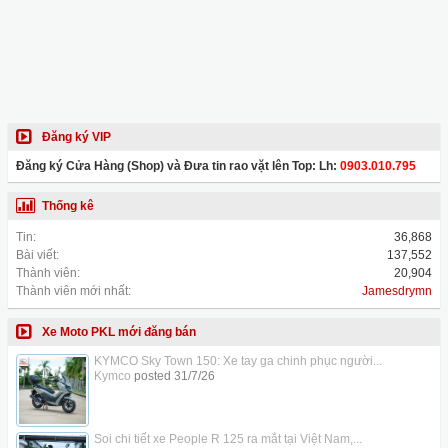
Đăng ký VIP
Đăng ký Cửa Hàng (Shop) và Đưa tin rao vặt lên Top: Lh:
0903.010.795
Thống kê
Tin:
36,868
Bài viết:
137,552
Thành viên:
20,904
Thành viên mới nhất:
Jamesdrymn
Xe Moto PKL mới đăng bán
KYMCO Sky Town 150: Xe tay ga chinh phục người...
Kymco
posted
31/7/26
Soi chi tiết xe People R 125 ra mắt tại Việt Nam,...