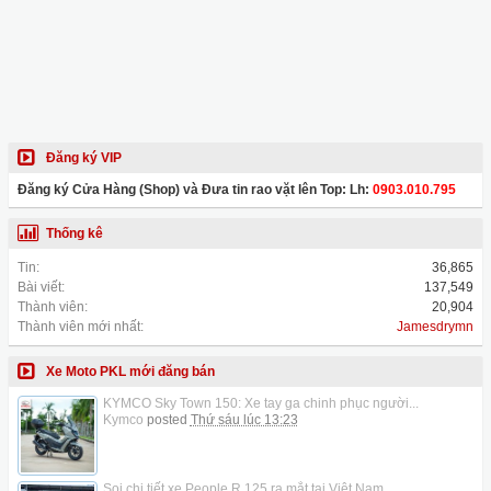
Đăng ký VIP
Đăng ký Cửa Hàng (Shop) và Đưa tin rao vặt lên Top: Lh:
0903.010.795
Thống kê
Tin:
36,865
Bài viết:
137,549
Thành viên:
20,904
Thành viên mới nhất:
Jamesdrymn
Xe Moto PKL mới đăng bán
KYMCO Sky Town 150: Xe tay ga chinh phục người...
Kymco
posted
Thứ sáu lúc 13:23
Soi chi tiết xe People R 125 ra mắt tại Việt Nam,...