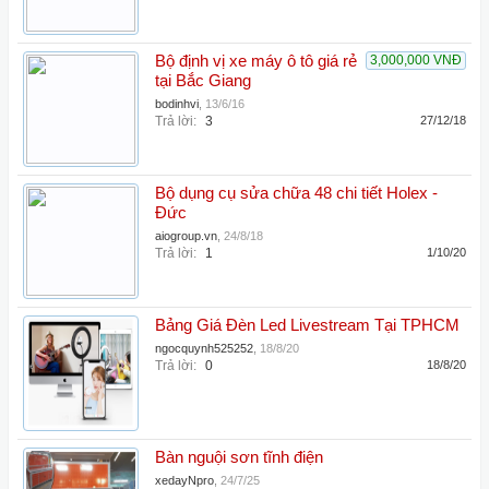
Bộ định vị xe máy ô tô giá rẻ
3,000,000 VNĐ
tại Bắc Giang
bodinhvi
,
13/6/16
Trả lời:
3
27/12/18
Bộ dụng cụ sửa chữa 48 chi tiết Holex -
Đức
aiogroup.vn
,
24/8/18
Trả lời:
1
1/10/20
Bảng Giá Đèn Led Livestream Tại TPHCM
ngocquynh525252
,
18/8/20
Trả lời:
0
18/8/20
Bàn nguội sơn tĩnh điện
xedayNpro
,
24/7/25