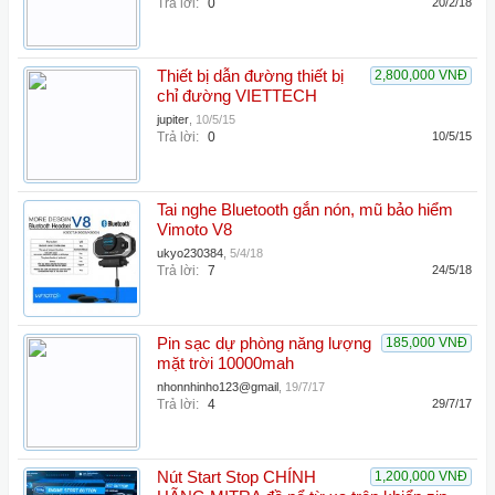
Trả lời:
0
20/2/18
Thiết bị dẫn đường thiết bị
2,800,000 VNĐ
chỉ đường VIETTECH
jupiter
,
10/5/15
Trả lời:
0
10/5/15
Tai nghe Bluetooth gắn nón, mũ bảo hiểm
Vimoto V8
ukyo230384
,
5/4/18
Trả lời:
7
24/5/18
Pin sạc dự phòng năng lượng
185,000 VNĐ
mặt trời 10000mah
nhonnhinho123@gmail
,
19/7/17
Trả lời:
4
29/7/17
Nút Start Stop CHÍNH
1,200,000 VNĐ