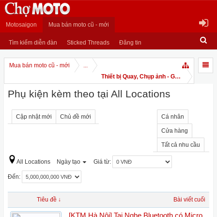
Motosaigon
Mua bán moto cũ - mới
Tìm kiếm diễn đàn
Sticked Threads
Đăng tin
Mua bán moto cũ - mới
...
Thiết bị Quay, Chụp ảnh - GPS
Phụ kiện kèm theo tại All Locations
Cập nhật mới
Chủ đề mới
Cá nhân
Cửa hàng
Tất cả nhu cầu
All Locations
Ngày tạo
Giá từ:
Đến:
Tiêu đề ↓
Bài viết cuối
[KTM Hà Nội] Tai Nghe Bluetooth có Micro