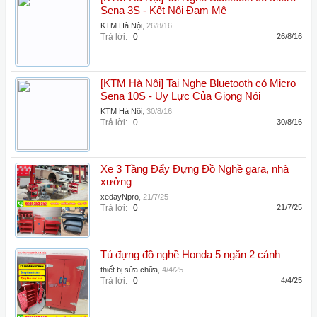
Sena 3S - Kết Nối Đam Mê
KTM Hà Nội
,
26/8/16
Trả lời:
0
26/8/16
[KTM Hà Nội] Tai Nghe Bluetooth có Micro
Sena 10S - Uy Lực Của Giọng Nói
KTM Hà Nội
,
30/8/16
Trả lời:
0
30/8/16
Xe 3 Tầng Đẩy Đựng Đồ Nghề gara, nhà
xưởng
xedayNpro
,
21/7/25
Trả lời:
0
21/7/25
Tủ đựng đồ nghề Honda 5 ngăn 2 cánh
thiết bị sửa chữa
,
4/4/25
Trả lời:
0
4/4/25