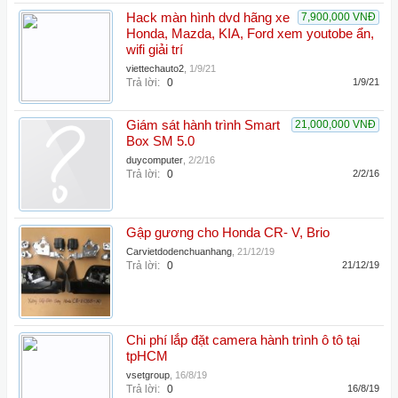
Hack màn hình dvd hãng xe
7,900,000 VNĐ
Honda, Mazda, KIA, Ford xem youtobe ẩn,
wifi giải trí
viettechauto2
,
1/9/21
Trả lời:
0
1/9/21
Giám sát hành trình Smart
21,000,000 VNĐ
Box SM 5.0
duycomputer
,
2/2/16
Trả lời:
0
2/2/16
Gập gương cho Honda CR- V, Brio
Carvietdodenchuanhang
,
21/12/19
Trả lời:
0
21/12/19
Chi phí lắp đặt camera hành trình ô tô tại
tpHCM
vsetgroup
,
16/8/19
Trả lời:
0
16/8/19