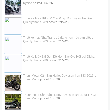
Kymco
posted
30/7/26
Thuê Xe Máy TPHCM Giải Pháp Di Chuyển Tiết Kiệm
Quanlynhansu789
posted
29/7/26
Thuê xe máy Nha Trang dễ dàng hơn nếu bạn biết...
Quanlynhansu789
posted
21/7/26
Thuê Xe Máy Sài Gòn Dễ Hơn Bao Giờ Hết Với Dịch...
Quanlynhansu789
posted
21/7/26
ThanhMotor Cần Bán HarleyDavidson Iron 883 2016...
ThanhMotor
posted
10/7/26
Thanhmotor Cần Bán HarleyDavidson Breakout 114CI
ThanhMotor
posted
10/7/26