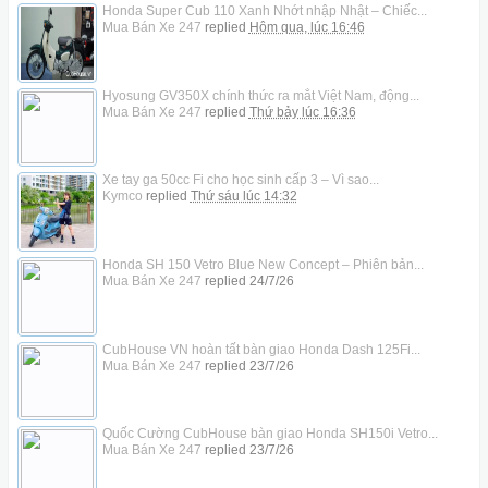
Honda Super Cub 110 Xanh Nhớt nhập Nhật – Chiếc...
Mua Bán Xe 247
replied
Hôm qua, lúc 16:46
Hyosung GV350X chính thức ra mắt Việt Nam, động...
Mua Bán Xe 247
replied
Thứ bảy lúc 16:36
Xe tay ga 50cc Fi cho học sinh cấp 3 – Vì sao...
Kymco
replied
Thứ sáu lúc 14:32
Honda SH 150 Vetro Blue New Concept – Phiên bản...
Mua Bán Xe 247
replied
24/7/26
CubHouse VN hoàn tất bàn giao Honda Dash 125Fi...
Mua Bán Xe 247
replied
23/7/26
Quốc Cường CubHouse bàn giao Honda SH150i Vetro...
Mua Bán Xe 247
replied
23/7/26