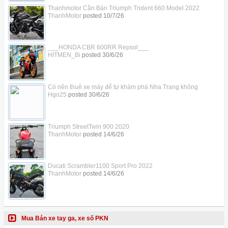
Thanhmotor Cần Bán Triumph Trident 660 Model 2022
ThanhMotor
posted
10/7/26
___HONDA CBR 600RR Repsol___
HITMEN_Bi
posted
30/6/26
Có nên thuê xe máy để tự khám phá Nha Trang không
Hgo25
posted
30/6/26
Triumph StreetTwin 900 2020
ThanhMotor
posted
14/6/26
Ducati Scrambler1100 Sport Pro 2022
ThanhMotor
posted
14/6/26
Mua Bán xe tay ga, xe số PKN