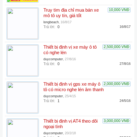
Truy tìm địa chỉ mua bán xe
10,000 VNĐ
mô tô uy tín, giá tốt
longbeach
,
16/8/17
Trả lời:
0
16/8/17
Thiết bị định vị xe máy ô tô
2,500,000 VNĐ
có nghe lén
duycomputer
,
27/8/16
Trả lời:
0
27/8/16
Thiết bị định vị gps xe máy ô
2,000,000 VNĐ
tô có micro nghe lén âm thanh
duycomputer
,
25/4/15
Trả lời:
1
24/5/16
Thiết bị định vị AT4 theo dõi
3,000,000 VNĐ
ngoại tình
duycomputer
,
20/2/18