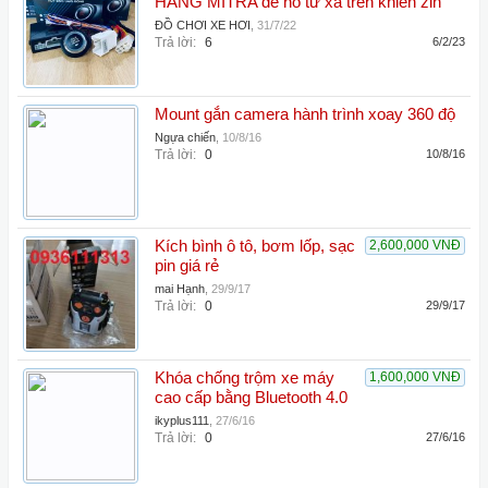
HÃNG MITRA đề nổ từ xa trên khiển zin
ĐỒ CHƠI XE HƠI
,
31/7/22
Trả lời:
6
6/2/23
Mount gắn camera hành trình xoay 360 độ
Ngựa chiến
,
10/8/16
Trả lời:
0
10/8/16
Kích bình ô tô, bơm lốp, sạc
2,600,000 VNĐ
pin giá rẻ
mai Hạnh
,
29/9/17
Trả lời:
0
29/9/17
Khóa chống trộm xe máy
1,600,000 VNĐ
cao cấp bằng Bluetooth 4.0
ikyplus111
,
27/6/16
Trả lời:
0
27/6/16