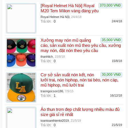
[Royal Helmet Hà Nội] Royal
370,000 VNĐ
M20 Tem Milion vàng đáng yêu
Royal Helmet Hà Nội
,
24/4/18
Trả lời:
0
24/4/18
Xưởng may nón mũ quảng
35,000 VNĐ
cáo, sản xuất nón mũ theo yêu cầu, xưởng
may nón, đặt nón theo yêu cầu
thanhlich
,
15/8/18
Trả lời:
0
15/8/18
Cơ sở sản xuất nón kết, nón
30,000 VNĐ
lưỡi trai, nón hiphop, nón tai bèo, nón cáp,
mũ hiphop, mũ lưỡi trai
tranngocson186
,
7/9/15
Trả lời:
1
16/12/18
Áo thun trơn đẹp chất lượng nhiều màu đủ
size giá sỉ rẻ nhất
toantoanthienloi2019
,
21/5/19
Trả lời:
0
21/5/19