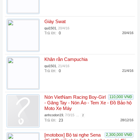
Giày Swat
qui1501
,
20/4/16
Trả lời:
0
20/4/16
Khăn rằn Campuchia
qui1501
,
21/4/16
Trả lời:
0
21/4/16
Nón VietNam Racing Boy-Girl
110,000 VNĐ
- Găng Tay - Nón Áo - Tem Xe - Đồ Bảo hộ
Moto Xe Máy
anhcodon19
,
7/3/15
...
2
Trả lời:
23
28/12/16
[motobox] Bộ tai nghe Sena
2,300,000 VNĐ