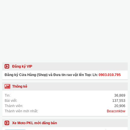
Đăng ký VIP
Đăng ký Cửa Hàng (Shop) và Đưa tin rao vặt lên Top: Lh:
0903.010.795
Thống kê
Tin:
36,869
Bài viết:
137,553
Thành viên:
20,906
Thành viên mới nhất:
Beaconkbw
Xe Moto PKL mới đăng bán