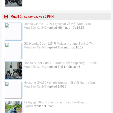
Mua Bán xe tay ga, xe số PKN
Honda Giorno+ Buzz Lightyear về Việt Nam? Giá...
Mua Bán Xe 247
replied
Hôm qua, lúc 15:57
Giá Honda Dash 125 Fi Malaysia tháng 8 chỉ từ 74...
Mua Bán Xe 247
replied
Thứ năm lúc 16:17
Honda Super Cub 110 Xanh Nhớt nhập Nhật – Chiếc...
Mua Bán Xe 247
replied
Thứ tư lúc 16:46
Hyosung GV350X chính thức ra mắt Việt Nam, động...
Mua Bán Xe 247
replied
1/8/26
Xe tay ga 50cc Fi cho học sinh cấp 3 – Vì sao...
Kymco
replied
31/7/26