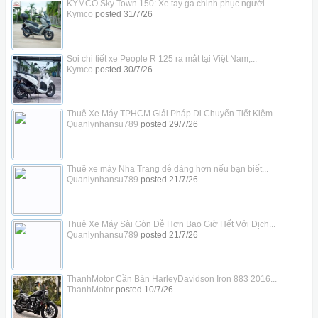
KYMCO Sky Town 150: Xe tay ga chinh phục người...
Kymco
posted
31/7/26
Soi chi tiết xe People R 125 ra mắt tại Việt Nam,...
Kymco
posted
30/7/26
Thuê Xe Máy TPHCM Giải Pháp Di Chuyển Tiết Kiệm
Quanlynhansu789
posted
29/7/26
Thuê xe máy Nha Trang dễ dàng hơn nếu bạn biết...
Quanlynhansu789
posted
21/7/26
Thuê Xe Máy Sài Gòn Dễ Hơn Bao Giờ Hết Với Dịch...
Quanlynhansu789
posted
21/7/26
ThanhMotor Cần Bán HarleyDavidson Iron 883 2016...
ThanhMotor
posted
10/7/26