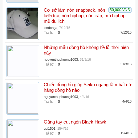
Cơ sở làm nón snapback, nón
50,000 VNĐ
lưỡi trai, nón hiphop, nón cáp, mũ hiphop,
mũ du lịch
lendonga
,
7/12/15
Trả lời:
0
7/12/15
Những mẫu đồng hồ không hề lỗi thời hiện
này
nguyenthuphuong1003
,
31/3/16
Trả lời:
0
31/3/16
Chiếc đồng hồ giúp Seiko ngang tầm bất cứ
hãng đồng hồ nào
nguyenthuphuong1003
,
4/4/16
Trả lời:
0
4/4/16
Găng tay cụt ngón Black Hawk
qui1501
,
15/4/16
Trả lời:
0
15/4/16