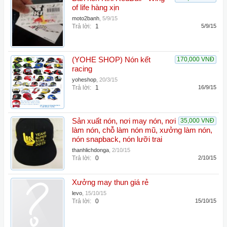
of life hàng xịn
moto2banh
,
5/9/15
Trả lời:
1
5/9/15
(YOHE SHOP) Nón kết
170,000 VNĐ
racing
yoheshop
,
20/3/15
Trả lời:
1
16/9/15
Sản xuất nón, nơi may nón, nơi
35,000 VNĐ
làm nón, chỗ làm nón mũ, xưởng làm nón,
nón snapback, nón lưỡi trai
thanhlichdonga
,
2/10/15
Trả lời:
0
2/10/15
Xưởng may thun giá rẻ
levo
,
15/10/15
Trả lời:
0
15/10/15