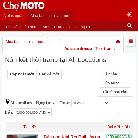
Motosaigon
Mua bán moto cũ - mới
Tìm kiếm diễn đàn
Sticked Threads
Đăng tin
Mua bán moto cũ - mới
...
Áo quần đi mưa - Thời trang moto - mô hì
Nón kết thời trang tại All Locations
Cập nhật mới
Chủ đề mới
Cá nhân
Cửa hàng
Tất cả nhu cầu
All Locations
Ngày tạo
Giá từ:
Đến:
Tiêu đề
Bài viết cuối ↑
Bán nón Kini RedBull - Wing
550,000 VNĐ