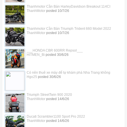
Thanhmotor Cần Bán HarleyDavidson Breakout 114CI
ThanhMotor
posted
10/7/26
Thanhmotor Cần Bán Triumph Trident 660 Model 2022
ThanhMotor
posted
10/7/26
___HONDA CBR 600RR Repsol___
HITMEN_Bi
posted
30/6/26
Có nên thuê xe máy để tự khám phá Nha Trang không
Hgo25
posted
30/6/26
Triumph StreetTwin 900 2020
ThanhMotor
posted
14/6/26
Ducati Scrambler1100 Sport Pro 2022
ThanhMotor
posted
14/6/26