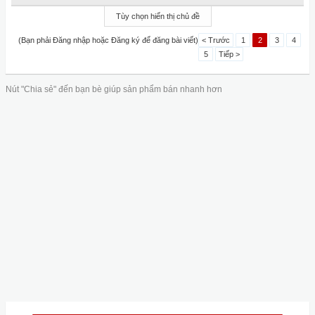
Tùy chọn hiển thị chủ đề
(Bạn phải Đăng nhập hoặc Đăng ký để đăng bài viết)
< Trước
1
2
3
4
5
Tiếp >
Nút "Chia sẻ" đến bạn bè giúp sản phẩm bán nhanh hơn