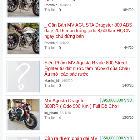
Phatbike
,
16/4/20
Trả lời:
0
16/4/20
_ Cần Bán MV AGUSTA Dragster 800 ABS
date 2016 màu trắng ,odo 8,600km HQCN
ngay chủ đứng bán
Phatbike
,
4/4/20
Trả lời:
0
4/4/20
Siêu Phẩm MV Agusta Rivale 800 Street-
Fighter từ đất nước tâm nCovid của Châu
Âu mời các bác rước.
Martini_bil
,
14/3/20
Trả lời:
0
14/3/20
MV Agusta Dragster
395,000,000 VNĐ
800RR ( Odo 996 Km ) Full Đồ Chơi
loi_pham
,
13/1/20
Trả lời:
4
13/3/20
Cần ra đi em chân dài MV
350,000,000 VNĐ