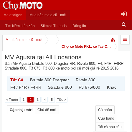
Motosaigon
Mua bán moto cũ - mới
Tìm kiếm diễn đàn
Sticked Threads
Đăng tin
Mua bán moto cũ - mới
...
Chợ xe Moto PKL, xe Tay Côn
MV Agusta tại All Locations
Bán Mv Agusta Brutale 800, Dragster RR, Rivale 800, F4, F4R, F4RR,
Stradale 800, F3 675, F3 800 xe moto pkl cũ mới giá rẻ 2015 2016.
Tất Cả
Brutale 800 Dragster
Rivale 800
F4 / F4R / F4RR
Stradale 800
F3 675/800
Khác
< Trước
1
2
3
4
5
Tiếp >
Cập nhật mới
Chủ đề mới
Cá nhân
Cửa hàng
Tất cả nhu cầu