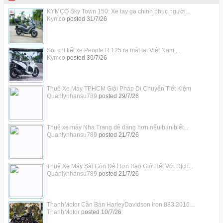
KYMCO Sky Town 150: Xe tay ga chinh phục người...
Kymco
posted
31/7/26
Soi chi tiết xe People R 125 ra mắt tại Việt Nam,...
Kymco
posted
30/7/26
Thuê Xe Máy TPHCM Giải Pháp Di Chuyển Tiết Kiệm
Quanlynhansu789
posted
29/7/26
Thuê xe máy Nha Trang dễ dàng hơn nếu bạn biết...
Quanlynhansu789
posted
21/7/26
Thuê Xe Máy Sài Gòn Dễ Hơn Bao Giờ Hết Với Dịch...
Quanlynhansu789
posted
21/7/26
ThanhMotor Cần Bán HarleyDavidson Iron 883 2016...
ThanhMotor
posted
10/7/26