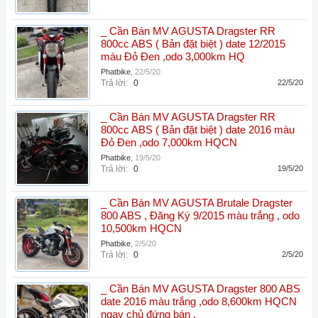
_ Cần Bán MV AGUSTA Dragster RR
800cc ABS ( Bản đặt biệt ) date 12/2015
màu Đỏ Đen ,odo 3,000km HQ
Phatbike
,
22/5/20
Trả lời:
0
22/5/20
_ Cần Bán MV AGUSTA Dragster RR
800cc ABS ( Bản đặt biệt ) date 2016 màu
Đỏ Đen ,odo 7,000km HQCN
Phatbike
,
19/5/20
Trả lời:
0
19/5/20
_ Cần Bán MV AGUSTA Brutale Dragster
800 ABS , Đăng Ký 9/2015 màu trắng , odo
10,500km HQCN
Phatbike
,
2/5/20
Trả lời:
0
2/5/20
_ Cần Bán MV AGUSTA Dragster 800 ABS
date 2016 màu trắng ,odo 8,600km HQCN
ngay chủ đứng bán .