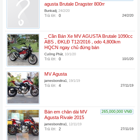
agusta Brutale Dragster 800rr
Bunkadj
,
24/2/20
Trả lời:
0
24/2/20
_ Cần Bán Xe MV AGUSTA Brutale 1090cc
ABS , ĐKLĐ T12/2016 , odo 4,800km
HQCN ngay chủ đứng bán
Cường Phát
,
10/1/20
Trả lời:
0
10/1/20
MV Agusta
jamesbondtra1
,
19/1/19
Trả lời:
4
27/11/19
Bán em chân dài MV
265,000,000 VNĐ
Agusta Rivale 2015
jamesbondtra1
,
12/11/19
Trả lời:
2
27/11/19