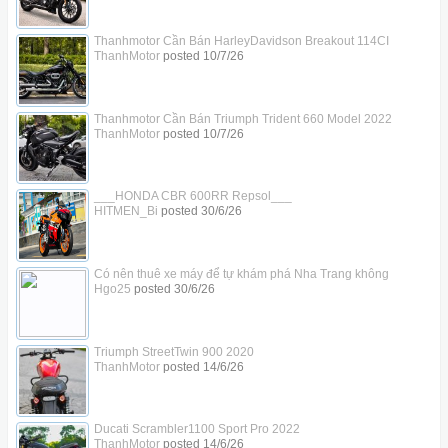
Thanhmotor Cần Bán HarleyDavidson Breakout 114CI
ThanhMotor
posted
10/7/26
Thanhmotor Cần Bán Triumph Trident 660 Model 2022
ThanhMotor
posted
10/7/26
___HONDA CBR 600RR Repsol___
HITMEN_Bi
posted
30/6/26
Có nên thuê xe máy để tự khám phá Nha Trang không
Hgo25
posted
30/6/26
Triumph StreetTwin 900 2020
ThanhMotor
posted
14/6/26
Ducati Scrambler1100 Sport Pro 2022
ThanhMotor
posted
14/6/26