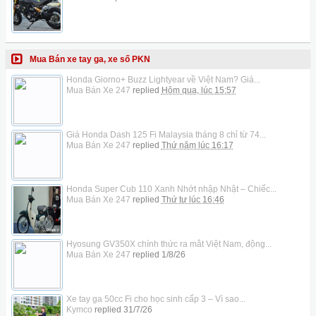
Mua Bán xe tay ga, xe số PKN
Honda Giorno+ Buzz Lightyear về Việt Nam? Giá...
Mua Bán Xe 247
replied
Hôm qua, lúc 15:57
Giá Honda Dash 125 Fi Malaysia tháng 8 chỉ từ 74...
Mua Bán Xe 247
replied
Thứ năm lúc 16:17
Honda Super Cub 110 Xanh Nhớt nhập Nhật – Chiếc...
Mua Bán Xe 247
replied
Thứ tư lúc 16:46
Hyosung GV350X chính thức ra mắt Việt Nam, động...
Mua Bán Xe 247
replied
1/8/26
Xe tay ga 50cc Fi cho học sinh cấp 3 – Vì sao...
Kymco
replied
31/7/26