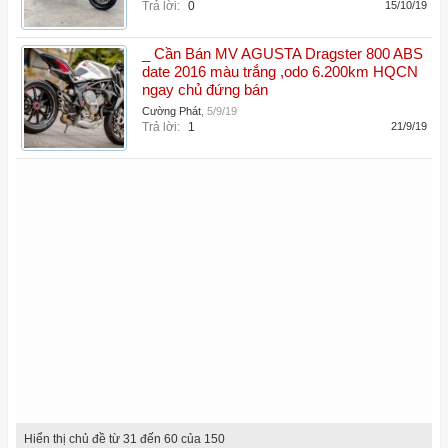
Trả lời:
0
15/10/19
_ Cần Bán MV AGUSTA Dragster 800 ABS
date 2016 màu trắng ,odo 6.200km HQCN
ngay chủ đứng bán
Cường Phát
,
5/9/19
Trả lời:
1
21/9/19
Hiển thị chủ đề từ 31 đến 60 của 150