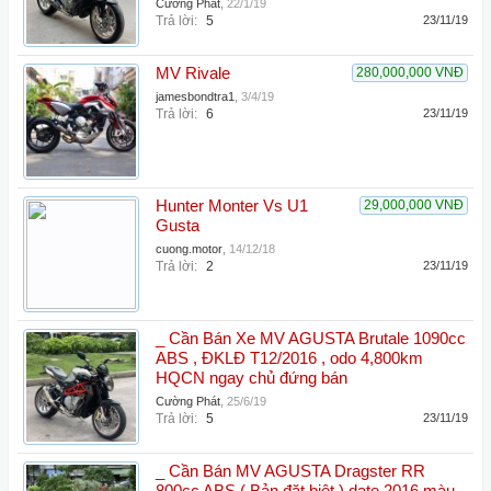
Cường Phát
,
22/1/19
Trả lời:
5
23/11/19
MV Rivale
280,000,000 VNĐ
jamesbondtra1
,
3/4/19
Trả lời:
6
23/11/19
Hunter Monter Vs U1
29,000,000 VNĐ
Gusta
cuong.motor
,
14/12/18
Trả lời:
2
23/11/19
_ Cần Bán Xe MV AGUSTA Brutale 1090cc
ABS , ĐKLĐ T12/2016 , odo 4,800km
HQCN ngay chủ đứng bán
Cường Phát
,
25/6/19
Trả lời:
5
23/11/19
_ Cần Bán MV AGUSTA Dragster RR