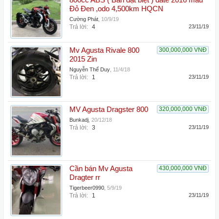
800cc ABS ( Bản đặt biệt ) date 2016 màu
Đỏ Đen ,odo 4,500km HQCN
Cường Phát
,
10/9/19
Trả lời:
4
23/11/19
Mv Agusta Rivale 800
300,000,000 VNĐ
2015 Zin
Nguyễn Thế Duy
,
11/4/18
Trả lời:
1
23/11/19
MV Agusta Dragster 800
320,000,000 VNĐ
Bunkadj
,
20/12/18
Trả lời:
3
23/11/19
Cần bán Mv Agusta
430,000,000 VNĐ
Dragter rr
Tigerbeer0990
,
5/9/19
Trả lời:
1
23/11/19