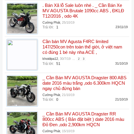
. Bán Xã lỗ Sale luôn nhé . _ Cần Bán Xe
MV AGUSTA Brutale 1090cc ABS , ĐKLĐ
T12/2016 , odo 4K
Cường Phát
,
25/10/19
Trả lời:
1
23/11/19
Cần bán MV Agusta F4RC limited
147/250con trên toàn thế giới, ở việt nam
có đúng 1 bé này nha ACE ,
khoidipa12
,
30/7/19
...
2
3
Trả lời:
51
31/10/19
_ Cần Bán MV AGUSTA Dragster 800 ABS
date 2016 màu trắng ,odo 6.300km HQCN
ngay chủ đứng bán
Cường Phát
,
21/10/19
Trả lời:
0
21/10/19
_ Cần Bán MV AGUSTA Dragster RR
800cc ABS ( Bản đặt biệt ) date 2016 màu
Đỏ Đen ,odo 2,900km HQCN
Cường Phát
,
15/10/19