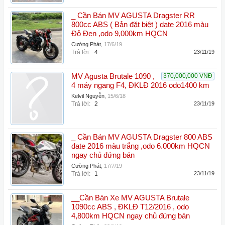
_ Cần Bán MV AGUSTA Dragster RR
800cc ABS ( Bản đặt biệt ) date 2016 màu
Đỏ Đen ,odo 9,000km HQCN
Cường Phát
,
17/6/19
Trả lời:
4
23/11/19
MV Agusta Brutale 1090 ,
370,000,000 VNĐ
4 máy ngang F4, ĐKLĐ 2016 odo1400 km
Kelvil Nguyễn
,
15/6/18
Trả lời:
2
23/11/19
_ Cần Bán MV AGUSTA Dragster 800 ABS
date 2016 màu trắng ,odo 6.000km HQCN
ngay chủ đứng bán
Cường Phát
,
17/7/19
Trả lời:
1
23/11/19
__Cần Bán Xe MV AGUSTA Brutale
1090cc ABS , ĐKLĐ T12/2016 , odo
4,800km HQCN ngay chủ đứng bán