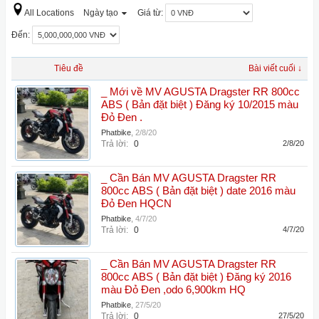
All Locations
Ngày tạo
Giá từ:
Đến:
Tiêu đề
Bài viết cuối ↓
_ Mới về MV AGUSTA Dragster RR 800cc
ABS ( Bản đặt biệt ) Đăng ký 10/2015 màu
Đỏ Đen .
Phatbike
,
2/8/20
Trả lời:
0
2/8/20
_ Cần Bán MV AGUSTA Dragster RR
800cc ABS ( Bản đặt biệt ) date 2016 màu
Đỏ Đen HQCN
Phatbike
,
4/7/20
Trả lời:
0
4/7/20
_ Cần Bán MV AGUSTA Dragster RR
800cc ABS ( Bản đặt biệt ) Đăng ký 2016
màu Đỏ Đen ,odo 6,900km HQ
Phatbike
,
27/5/20
Trả lời:
0
27/5/20