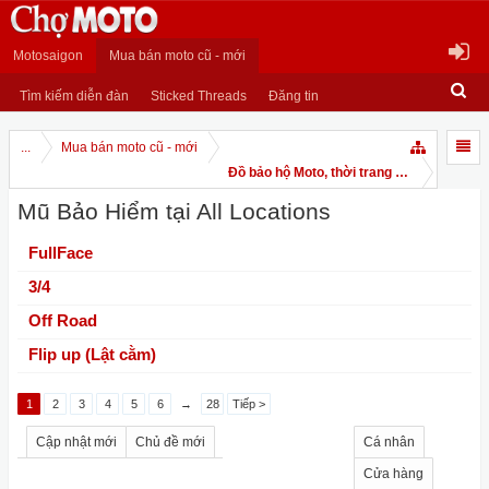
Motosaigon
Mua bán moto cũ - mới
Tìm kiếm diễn đàn
Sticked Threads
Đăng tin
...
Mua bán moto cũ - mới
Đồ bảo hộ Moto, thời trang Moto
Mũ Bảo Hiểm tại All Locations
FullFace
3/4
Off Road
Flip up (Lật cằm)
1
2
3
4
5
6
→
28
Tiếp >
Cập nhật mới
Chủ đề mới
Cá nhân
Cửa hàng