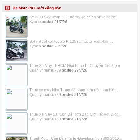
Xe Moto PKL mới đăng bán
KYMCO Sky Town 150: Xe tay ga chinh phục người...
Kymco
posted
31/7/26
Soi chi tiết xe People R 125 ra mắt tại Việt Nam,...
Kymco
posted
30/7/26
Thuê Xe Máy TPHCM Giải Pháp Di Chuyển Tiết Kiệm
Quanlynhansu789
posted
29/7/26
Thuê xe máy Nha Trang dễ dàng hơn nếu bạn biết...
Quanlynhansu789
posted
21/7/26
Thuê Xe Máy Sài Gòn Dễ Hơn Bao Giờ Hết Với Dịch...
Quanlynhansu789
posted
21/7/26
ThanhMotor Cần Bán HarleyDavidson Iron 883 2016...