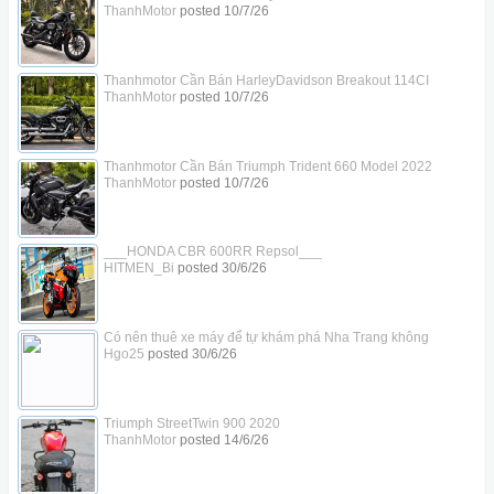
ThanhMotor
posted
10/7/26
Thanhmotor Cần Bán HarleyDavidson Breakout 114CI
ThanhMotor
posted
10/7/26
Thanhmotor Cần Bán Triumph Trident 660 Model 2022
ThanhMotor
posted
10/7/26
___HONDA CBR 600RR Repsol___
HITMEN_Bi
posted
30/6/26
Có nên thuê xe máy để tự khám phá Nha Trang không
Hgo25
posted
30/6/26
Triumph StreetTwin 900 2020
ThanhMotor
posted
14/6/26