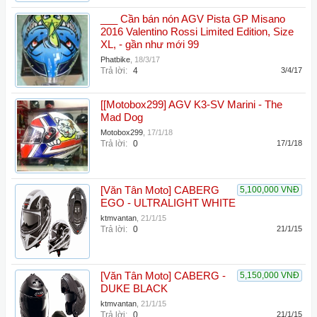
___ Cần bán nón AGV Pista GP Misano
2016 Valentino Rossi Limited Edition, Size
XL, - gần như mới 99
Phatbike
,
18/3/17
Trả lời:
4
3/4/17
[[Motobox299] AGV K3-SV Marini - The
Mad Dog
Motobox299
,
17/1/18
Trả lời:
0
17/1/18
[Văn Tân Moto] CABERG
5,100,000 VNĐ
EGO - ULTRALIGHT WHITE
ktmvantan
,
21/1/15
Trả lời:
0
21/1/15
[Văn Tân Moto] CABERG -
5,150,000 VNĐ
DUKE BLACK
ktmvantan
,
21/1/15
Trả lời:
0
21/1/15