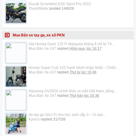
Ducati Scrambler1100 Sport Pro 2022
ThanhMotor
posted
14/6/26
Mua Bán xe tay ga, xe số PKN
Giá Honda Dash 125 Fi Malaysia tháng 8 chỉ từ 74...
Mua Bán Xe 247
replied
Hôm qua, lúc 16:17
Honda Super Cub 110 Xanh Nhớt nhập Nhật – Chiếc...
Mua Bán Xe 247
replied
Thứ tư lúc 16:46
Hyosung GV350X chính thức ra mắt Việt Nam, động...
Mua Bán Xe 247
replied
Thứ bảy lúc 16:36
Xe tay ga 50cc Fi cho học sinh cấp 3 – Vì sao...
Kymco
replied
31/7/26