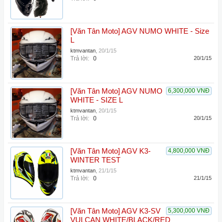
[Văn Tân Moto] AGV NUMO WHITE - Size
L
ktmvantan
,
20/1/15
Trả lời:
0
20/1/15
[Văn Tân Moto] AGV NUMO
6,300,000 VNĐ
WHITE - SIZE L
ktmvantan
,
20/1/15
Trả lời:
0
20/1/15
[Văn Tân Moto] AGV K3-
4,800,000 VNĐ
WINTER TEST
ktmvantan
,
21/1/15
Trả lời:
0
21/1/15
[Văn Tân Moto] AGV K3-SV
5,300,000 VNĐ
VULCAN WHITE/BLACK/RED