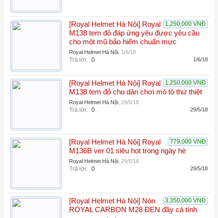
[Royal Helmet Hà Nội] Royal
1,250,000 VNĐ
M138 tem đỏ đáp ứng yêu được yêu cầu
cho một mũ bảo hiểm chuẩn mực
Royal Helmet Hà Nội
,
1/6/18
Trả lời:
0
1/6/18
[Royal Helmet Hà Nội] Royal
1,250,000 VNĐ
M138 tem đỏ cho dân chơi mô tô thứ thiệt
Royal Helmet Hà Nội
,
29/5/18
Trả lời:
0
29/5/18
[Royal Helmet Hà Nội] Royal
779,000 VNĐ
M136B ver 01 siêu hot trong ngày hè
Royal Helmet Hà Nội
,
29/5/18
Trả lời:
0
29/5/18
[Royal Helmet Hà Nội] Nón
3,350,000 VNĐ
ROYAL CARBON M28 ĐEN đầy cá tính