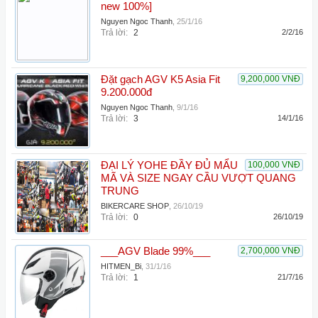
new 100%]
Nguyen Ngoc Thanh
,
25/1/16
Trả lời:
2
2/2/16
Đặt gạch AGV K5 Asia Fit
9,200,000 VNĐ
9.200.000đ
Nguyen Ngoc Thanh
,
9/1/16
Trả lời:
3
14/1/16
ĐẠI LÝ YOHE ĐẦY ĐỦ MẨU
100,000 VNĐ
MÃ VÀ SIZE NGAY CẦU VƯỢT QUANG
TRUNG
BIKERCARE SHOP
,
26/10/19
Trả lời:
0
26/10/19
___AGV Blade 99%___
2,700,000 VNĐ
HITMEN_Bi
,
31/1/16
Trả lời:
1
21/7/16