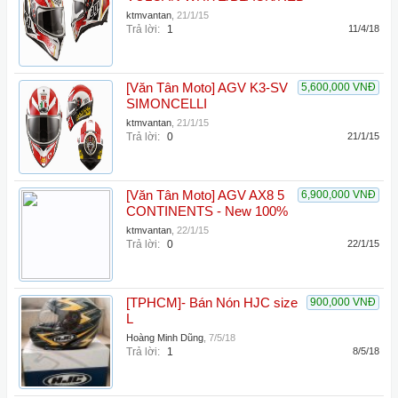
ktmvantan
,
21/1/15
Trả lời:
1
11/4/18
[Văn Tân Moto] AGV K3-SV
5,600,000 VNĐ
SIMONCELLI
ktmvantan
,
21/1/15
Trả lời:
0
21/1/15
[Văn Tân Moto] AGV AX8 5
6,900,000 VNĐ
CONTINENTS - New 100%
ktmvantan
,
22/1/15
Trả lời:
0
22/1/15
[TPHCM]- Bán Nón HJC size
900,000 VNĐ
L
Hoàng Minh Dũng
,
7/5/18
Trả lời:
1
8/5/18