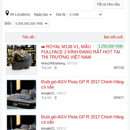
Tất cả nhu cầu
All Locations
Ngày tạo
Giá từ:
Đến:
Tiêu đề ↓
Bài viết cuối
➡️ ROYAL M138 V1, MẪU
1,250,000 VNĐ
FULLFACE 2 KÍNH ĐANG RẤT HOT TẠI
THỊ TRƯỜNG VIỆT NAM
Moto299DaNang
,
30/7/18
Trả lời:
0
30/7/18
Đuôi gió AGV Pista GP R 2017 Chính Hãng
có sẵn
leeagle21
,
18/9/17
Trả lời:
0
18/9/17
Đuôi gió AGV Pista GP R 2017 Chính Hãng
có sẵn
leeagle21
,
18/9/17