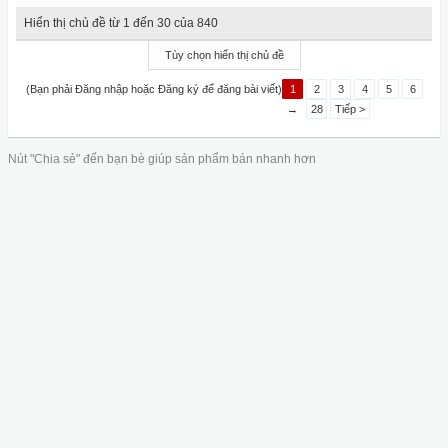
Hiển thị chủ đề từ 1 đến 30 của 840
Tùy chọn hiển thị chủ đề
(Bạn phải Đăng nhập hoặc Đăng ký để đăng bài viết)
1
2
3
4
5
6
→
28
Tiếp >
Nút "Chia sẻ" đến bạn bè giúp sản phẩm bán nhanh hơn