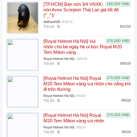
[TP.HCM] Bán nón 3/4 VNXK;
160,000 VNĐ
nón Avex Scorpion Thái Lan giá tốt đê
(^_^)/
datthanh08
,
9/11/16
Trả lời:
0
9/11/16
[Royal Helmet Hà Nội] Vui
370,000 VNĐ
nhộn cho bé ngày hè oi bức Royal M20
Tem Milion vàng
Royal Helmet Hà Nội
,
16/5/18
Trả lời:
0
16/5/18
[Royal Helmet Hà Nội] Royal
370,000 VNĐ
M20 Tem Milion vàng vui nhộn che nắng khi
đi trên đường
Royal Helmet Hà Nội
,
8/5/18
Trả lời:
0
8/5/18
[Royal Helmet Hà Nội] Royal
370,000 VNĐ
M20 Tem Milion vàng vui nhộn
Royal Helmet Hà Nội
,
3/5/18
Trả lời:
0
3/5/18