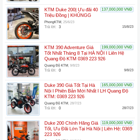
KTM Duke 200| Ưu đãi 40
137,000,000 VNĐ
Triệu Đồng | KHỦNGG
PhongKTM
,
25/6/23
Trả lời:
3
15/8/23
KTM 390 Adventure Giá
199,000,000 VNĐ
Tốt Nhất Tháng 8 Tại HÀ NỘI I Liên Hệ
Quang Độ KTM 0369 223 926
Quang Độ KTM
,
9/8/23
Trả lời:
0
9/8/23
Duke 390 Giá Tốt Tại Hà
165,000,000 VNĐ
Nội I Phiên Bản Mới Nhất I LH Quang Độ
KTM: 0369 223 926
Quang Độ KTM
,
28/7/23
Trả lời:
0
28/7/23
Duke 200 Chính Hãng Giá
119,000,000 VNĐ
Tốt, Ưu Đãi Lớn Tại Hà Nội | Liên Hệ: 0369
223 926