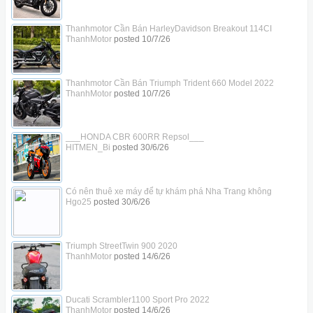
Thanhmotor Cần Bán HarleyDavidson Breakout 114CI
ThanhMotor
posted
10/7/26
Thanhmotor Cần Bán Triumph Trident 660 Model 2022
ThanhMotor
posted
10/7/26
___HONDA CBR 600RR Repsol___
HITMEN_Bi
posted
30/6/26
Có nên thuê xe máy để tự khám phá Nha Trang không
Hgo25
posted
30/6/26
Triumph StreetTwin 900 2020
ThanhMotor
posted
14/6/26
Ducati Scrambler1100 Sport Pro 2022
ThanhMotor
posted
14/6/26