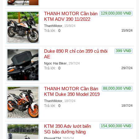
THANH MOTOR Cần bán
129,000,000 VNĐ
KTM ADV 390 11/2022
ThanhMotor
,
15/9/24
Trả lời:
0
15/9/24
Duke 890 R chỉ còn 399 củ thôi
399 VNĐ
AE
Ngoc Hai Biker
,
29/7/24
Trả lời:
0
29/7/24
THANH MOTOR Cần Bán
88,000,000 VNĐ
KTM Duke 390 Model 2019
ThanhMotor
,
18/7/24
Trả lời:
0
18/7/24
KTM 390 Adv lướt biển
154,900,000 VNĐ
SG bảo dưỡng hãng
PhongKTM
,
28/5/24