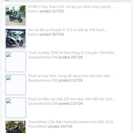
KYMCO Sky Town 150: Xe tay ga chinh phục người...
Kymco
posted
31/7/26
Soi chi tiết xe People R 125 ra mắt tại Việt Nam,...
Kymco
posted
30/7/26
Thuê Xe Máy TPHCM Giải Pháp Di Chuyển Tiết Kiệm
Quanlynhansu789
posted
29/7/26
Thuê xe máy Nha Trang dễ dàng hơn nếu bạn biết...
Quanlynhansu789
posted
21/7/26
Thuê Xe Máy Sài Gòn Dễ Hơn Bao Giờ Hết Với Dịch...
Quanlynhansu789
posted
21/7/26
ThanhMotor Cần Bán HarleyDavidson Iron 883 2016...
ThanhMotor
posted
10/7/26