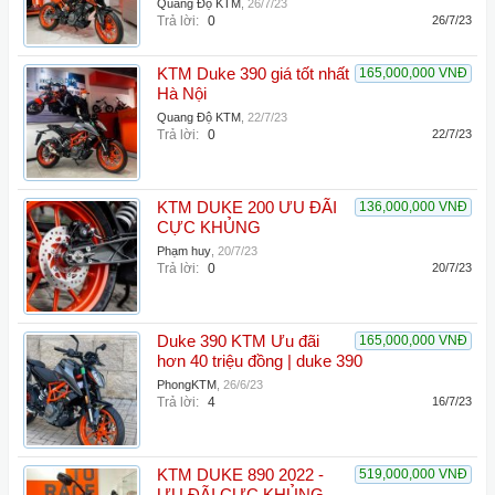
Quang Độ KTM
,
26/7/23
Trả lời:
0
26/7/23
KTM Duke 390 giá tốt nhất
165,000,000 VNĐ
Hà Nội
Quang Độ KTM
,
22/7/23
Trả lời:
0
22/7/23
KTM DUKE 200 ƯU ĐÃI
136,000,000 VNĐ
CỰC KHỦNG
Phạm huy
,
20/7/23
Trả lời:
0
20/7/23
Duke 390 KTM Ưu đãi
165,000,000 VNĐ
hơn 40 triệu đồng | duke 390
PhongKTM
,
26/6/23
Trả lời:
4
16/7/23
KTM DUKE 890 2022 -
519,000,000 VNĐ