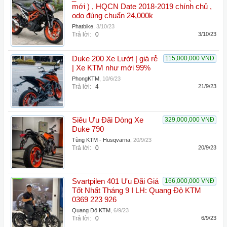
mới ) , HQCN Date 2018-2019 chính chủ ,
odo đúng chuẩn 24,000k
Phatbike
,
3/10/23
Trả lời:
0
3/10/23
Duke 200 Xe Lướt | giá rẻ
115,000,000 VNĐ
| Xe KTM như mới 99%
PhongKTM
,
10/6/23
Trả lời:
4
21/9/23
Siêu Ưu Đãi Dòng Xe
329,000,000 VNĐ
Duke 790
Tùng KTM - Husqvarna
,
20/9/23
Trả lời:
0
20/9/23
Svartpilen 401 Ưu Đãi Giá
166,000,000 VNĐ
Tốt Nhất Tháng 9 I LH: Quang Độ KTM
0369 223 926
Quang Độ KTM
,
6/9/23
Trả lời:
0
6/9/23