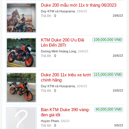
Duke 200 mẫu mới 11x tr tháng 06/2023
Duy KTM và Husqvarna
,
19/6/23
Trả lời:
0
19/6/23
KTM Duke 200 Ưu Đãi
109,000,000 VNĐ
Lên Đến 28Tr
Dương Minh Hoàng Long
,
16/6/23
Trả lời:
0
16/6/23
Duke 200 11x triệu xe lướt
115,000,000 VNĐ
chính hãng
Duy KTM và Husqvarna
,
15/6/23
Trả lời:
0
15/6/23
Bán KTM Duke 390 vàng-
40,000,000 VNĐ
đen giá tốt
Huyen Pham
,
5/6/23
Trả lời:
0
5/6/23