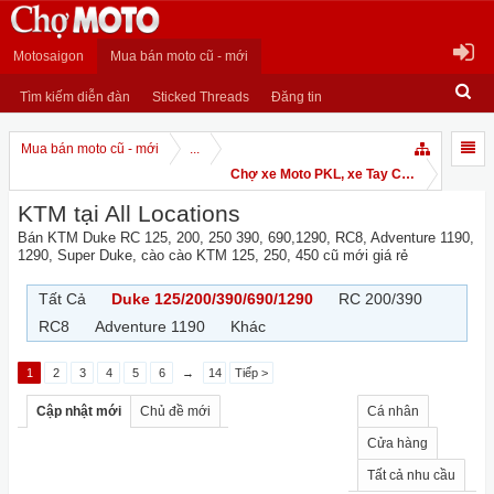
Motosaigon
Mua bán moto cũ - mới
Tìm kiếm diễn đàn
Sticked Threads
Đăng tin
Mua bán moto cũ - mới
...
Chợ xe Moto PKL, xe Tay Côn
KTM tại All Locations
Bán KTM Duke RC 125, 200, 250 390, 690,1290, RC8, Adventure 1190,
1290, Super Duke, cào cào KTM 125, 250, 450 cũ mới giá rẻ
Tất Cả
Duke 125/200/390/690/1290
RC 200/390
RC8
Adventure 1190
Khác
1
2
3
4
5
6
→
14
Tiếp >
Cập nhật mới
Chủ đề mới
Cá nhân
Cửa hàng
Tất cả nhu cầu