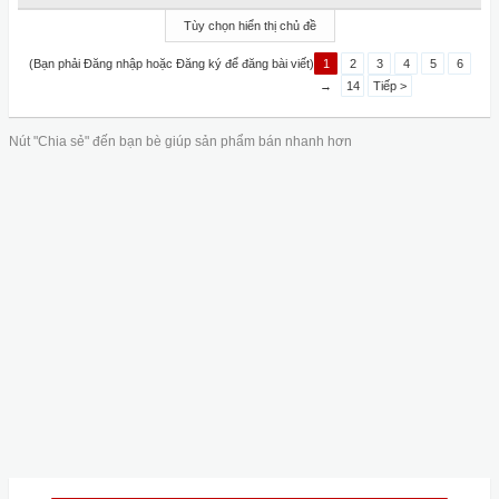
Tùy chọn hiển thị chủ đề
(Bạn phải Đăng nhập hoặc Đăng ký để đăng bài viết)
1
2
3
4
5
6
→
14
Tiếp >
Nút "Chia sẻ" đến bạn bè giúp sản phẩm bán nhanh hơn