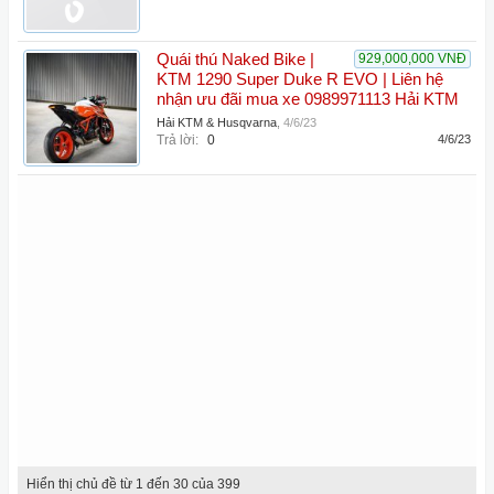
Quái thú Naked Bike |
929,000,000 VNĐ
KTM 1290 Super Duke R EVO | Liên hệ
nhận ưu đãi mua xe 0989971113 Hải KTM
Hải KTM & Husqvarna
,
4/6/23
Trả lời:
0
4/6/23
Hiển thị chủ đề từ 1 đến 30 của 399