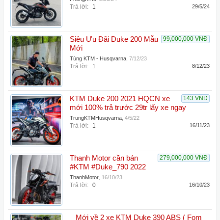
Trả lời:
1
29/5/24
Siêu Ưu Đãi Duke 200 Mẫu
99,000,000 VNĐ
Mới
Tùng KTM - Husqvarna
,
7/12/23
Trả lời:
1
8/12/23
KTM Duke 200 2021 HQCN xe
143 VNĐ
mới 100% trả trước 29tr lấy xe ngay
TrungKTMHusqvarna
,
4/5/22
Trả lời:
1
16/11/23
Thanh Motor cần bán
279,000,000 VNĐ
#KTM #Duke_790 2022
ThanhMotor
,
16/10/23
Trả lời:
0
16/10/23
_ Mới về 2 xe KTM Duke 390 ABS ( Fom