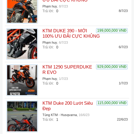
ƯU ĐÃI CỰC KHỦNG
Phạm huy
,
8/7/23
Trả lời:
0
8/7/23
KTM DUKE 390 - MỚI
199,000,000 VNĐ
100% ƯU ĐÃI CỰC KHỦNG
Phạm huy
,
6/7/23
Trả lời:
0
6/7/23
KTM 1290 SUPERDUKE
929,000,000 VNĐ
R EVO
Phạm huy
,
1/7/23
Trả lời:
0
1/7/23
KTM Duke 200 Lướt Siêu
115,000,000 VNĐ
Đẹp
Tùng KTM - Husqvarna
,
16/6/23
Trả lời:
1
22/6/23