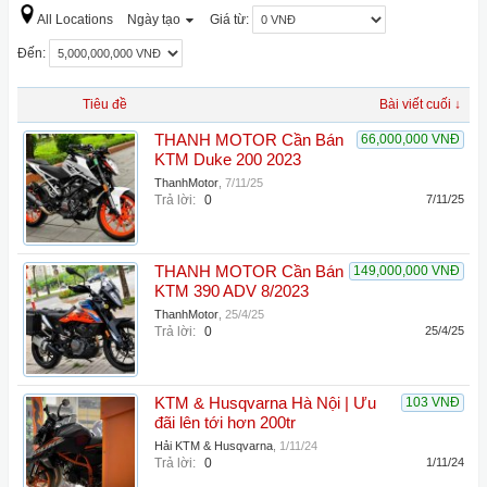
All Locations
Ngày tạo
Giá từ:
Đến:
Tiêu đề
Bài viết cuối ↓
THANH MOTOR Cần Bán
66,000,000 VNĐ
KTM Duke 200 2023
ThanhMotor
,
7/11/25
Trả lời:
0
7/11/25
THANH MOTOR Cần Bán
149,000,000 VNĐ
KTM 390 ADV 8/2023
ThanhMotor
,
25/4/25
Trả lời:
0
25/4/25
KTM & Husqvarna Hà Nội | Ưu
103 VNĐ
đãi lên tới hơn 200tr
Hải KTM & Husqvarna
,
1/11/24
Trả lời:
0
1/11/24