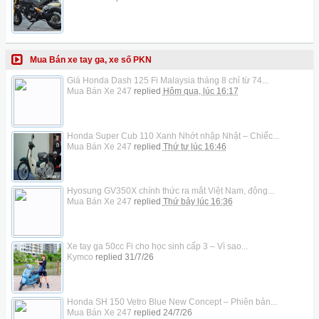
Mua Bán xe tay ga, xe số PKN
Giá Honda Dash 125 Fi Malaysia tháng 8 chỉ từ 74...
Mua Bán Xe 247
replied
Hôm qua, lúc 16:17
Honda Super Cub 110 Xanh Nhớt nhập Nhật – Chiếc...
Mua Bán Xe 247
replied
Thứ tư lúc 16:46
Hyosung GV350X chính thức ra mắt Việt Nam, động...
Mua Bán Xe 247
replied
Thứ bảy lúc 16:36
Xe tay ga 50cc Fi cho học sinh cấp 3 – Vì sao...
Kymco
replied
31/7/26
Honda SH 150 Vetro Blue New Concept – Phiên bản...
Mua Bán Xe 247
replied
24/7/26