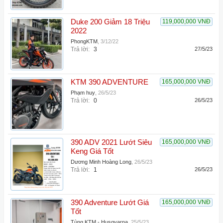
Duke 200 Giảm 18 Triệu
119,000,000 VNĐ
2022
PhongKTM
,
3/12/22
Trả lời:
3
27/5/23
KTM 390 ADVENTURE
165,000,000 VNĐ
Phạm huy
,
26/5/23
Trả lời:
0
26/5/23
390 ADV 2021 Lướt Siêu
165,000,000 VNĐ
Keng Giá Tốt
Dương Minh Hoàng Long
,
26/5/23
Trả lời:
1
26/5/23
390 Adventure Lướt Giá
165,000,000 VNĐ
Tốt
Tùng KTM - Husqvarna
,
25/5/23