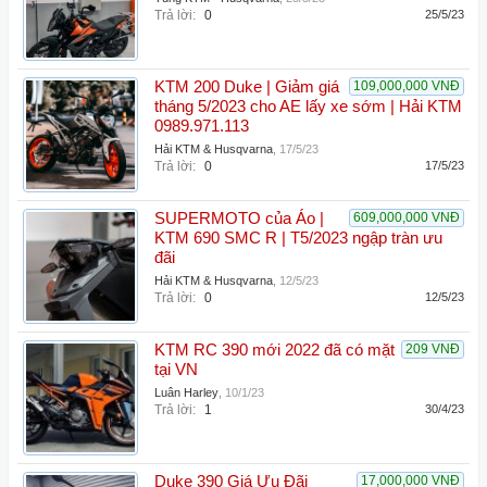
Trả lời:
0
25/5/23
KTM 200 Duke | Giảm giá
109,000,000 VNĐ
tháng 5/2023 cho AE lấy xe sớm | Hải KTM
0989.971.113
Hải KTM & Husqvarna
,
17/5/23
Trả lời:
0
17/5/23
SUPERMOTO của Áo |
609,000,000 VNĐ
KTM 690 SMC R | T5/2023 ngập tràn ưu
đãi
Hải KTM & Husqvarna
,
12/5/23
Trả lời:
0
12/5/23
KTM RC 390 mới 2022 đã có mặt
209 VNĐ
tại VN
Luân Harley
,
10/1/23
Trả lời:
1
30/4/23
Duke 390 Giá Ưu Đãi
17,000,000 VNĐ