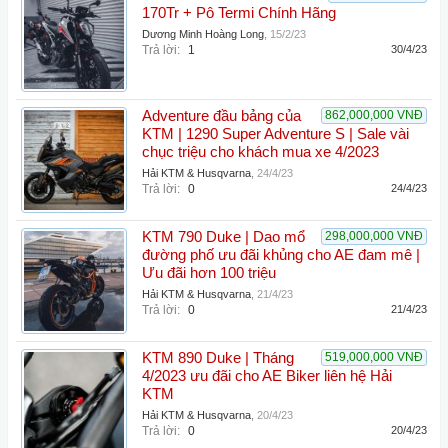
170Tr + Pô Termi Chính Hãng
Dương Minh Hoàng Long
,
15/2/23
Trả lời:
1
30/4/23
Adventure đầu bảng của
862,000,000 VNĐ
KTM | 1290 Super Adventure S | Sale vài
chục triệu cho khách mua xe 4/2023
Hải KTM & Husqvarna
,
24/4/23
Trả lời:
0
24/4/23
KTM 790 Duke | Dao mổ
298,000,000 VNĐ
đường phố ưu đãi khủng cho AE đam mê |
Ưu đãi hơn 100 triệu
Hải KTM & Husqvarna
,
21/4/23
Trả lời:
0
21/4/23
KTM 890 Duke | Tháng
519,000,000 VNĐ
4/2023 ưu đãi cho AE Biker liên hệ Hải
KTM
Hải KTM & Husqvarna
,
20/4/23
Trả lời:
0
20/4/23