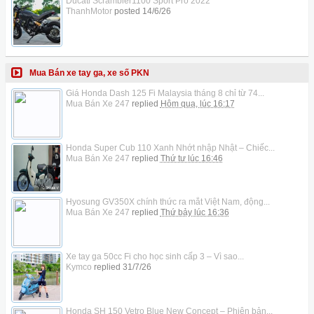
Ducati Scrambler1100 Sport Pro 2022
ThanhMotor
posted
14/6/26
Mua Bán xe tay ga, xe số PKN
Giá Honda Dash 125 Fi Malaysia tháng 8 chỉ từ 74...
Mua Bán Xe 247
replied
Hôm qua, lúc 16:17
Honda Super Cub 110 Xanh Nhớt nhập Nhật – Chiếc...
Mua Bán Xe 247
replied
Thứ tư lúc 16:46
Hyosung GV350X chính thức ra mắt Việt Nam, động...
Mua Bán Xe 247
replied
Thứ bảy lúc 16:36
Xe tay ga 50cc Fi cho học sinh cấp 3 – Vì sao...
Kymco
replied
31/7/26
Honda SH 150 Vetro Blue New Concept – Phiên bản...