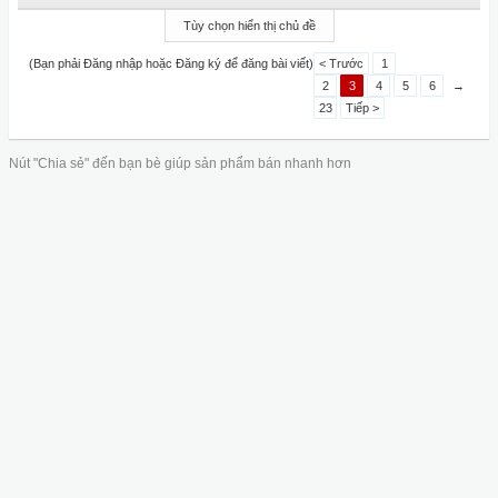
Tùy chọn hiển thị chủ đề
(Bạn phải Đăng nhập hoặc Đăng ký để đăng bài viết)
< Trước
1
2
3
4
5
6
→
23
Tiếp >
Nút "Chia sẻ" đến bạn bè giúp sản phẩm bán nhanh hơn