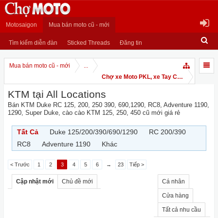
Motosaigon
Mua bán moto cũ - mới
Tìm kiếm diễn đàn
Sticked Threads
Đăng tin
Mua bán moto cũ - mới
...
Chợ xe Moto PKL, xe Tay Côn
KTM tại All Locations
Bán KTM Duke RC 125, 200, 250 390, 690,1290, RC8, Adventure 1190,
1290, Super Duke, cào cào KTM 125, 250, 450 cũ mới giá rẻ
Tất Cả
Duke 125/200/390/690/1290
RC 200/390
RC8
Adventure 1190
Khác
< Trước
1
2
3
4
5
6
→
23
Tiếp >
Cập nhật mới
Chủ đề mới
Cá nhân
Cửa hàng
Tất cả nhu cầu