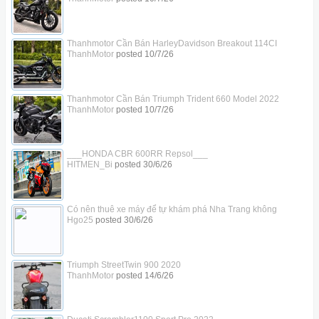
Thanhmotor Cần Bán HarleyDavidson Breakout 114CI
ThanhMotor
posted
10/7/26
Thanhmotor Cần Bán Triumph Trident 660 Model 2022
ThanhMotor
posted
10/7/26
___HONDA CBR 600RR Repsol___
HITMEN_Bi
posted
30/6/26
Có nên thuê xe máy để tự khám phá Nha Trang không
Hgo25
posted
30/6/26
Triumph StreetTwin 900 2020
ThanhMotor
posted
14/6/26