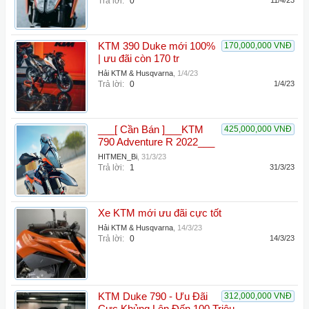
Trả lời:
0
11/4/23
KTM 390 Duke mới 100%
170,000,000 VNĐ
| ưu đãi còn 170 tr
Hải KTM & Husqvarna
,
1/4/23
Trả lời:
0
1/4/23
___[ Cần Bán ]___KTM
425,000,000 VNĐ
790 Adventure R 2022___
HITMEN_Bi
,
31/3/23
Trả lời:
1
31/3/23
Xe KTM mới ưu đãi cực tốt
Hải KTM & Husqvarna
,
14/3/23
Trả lời:
0
14/3/23
KTM Duke 790 - Ưu Đãi
312,000,000 VNĐ