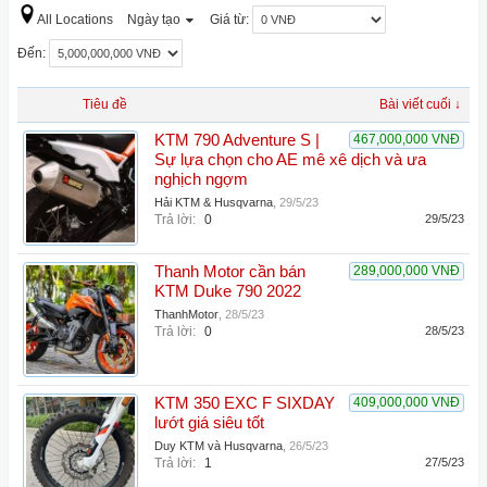
All Locations
Ngày tạo
Giá từ:
Đến:
Tiêu đề
Bài viết cuối ↓
KTM 790 Adventure S |
467,000,000 VNĐ
Sự lựa chọn cho AE mê xê dịch và ưa
nghịch ngợm
Hải KTM & Husqvarna
,
29/5/23
Trả lời:
0
29/5/23
Thanh Motor cần bán
289,000,000 VNĐ
KTM Duke 790 2022
ThanhMotor
,
28/5/23
Trả lời:
0
28/5/23
KTM 350 EXC F SIXDAY
409,000,000 VNĐ
lướt giá siêu tốt
Duy KTM và Husqvarna
,
26/5/23
Trả lời:
1
27/5/23