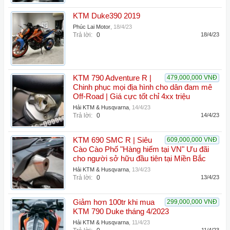
KTM Duke390 2019
Phúc Lai Motor
,
18/4/23
Trả lời:
0
18/4/23
KTM 790 Adventure R |
479,000,000 VNĐ
Chinh phục mọi địa hình cho dân đam mê
Off-Road | Giá cực tốt chỉ 4xx triệu
Hải KTM & Husqvarna
,
14/4/23
Trả lời:
0
14/4/23
KTM 690 SMC R | Siêu
609,000,000 VNĐ
Cào Cào Phố "Hàng hiếm tại VN" Ưu đãi
cho người sở hữu đầu tiên tại Miền Bắc
Hải KTM & Husqvarna
,
13/4/23
Trả lời:
0
13/4/23
Giảm hơn 100tr khi mua
299,000,000 VNĐ
KTM 790 Duke tháng 4/2023
Hải KTM & Husqvarna
,
11/4/23