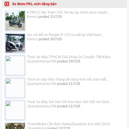
Xe Moto PKL mới đăng bán
KYMCO Sky Town 150: Xe tay ga chinh phục người...
Kymco
posted
31/7/26
Soi chi tiết xe People R 125 ra mắt tại Việt Nam,...
Kymco
posted
30/7/26
Thuê Xe Máy TPHCM Giải Pháp Di Chuyển Tiết Kiệm
Quanlynhansu789
posted
29/7/26
Thuê xe máy Nha Trang dễ dàng hơn nếu bạn biết...
Quanlynhansu789
posted
21/7/26
Thuê Xe Máy Sài Gòn Dễ Hơn Bao Giờ Hết Với Dịch...
Quanlynhansu789
posted
21/7/26
ThanhMotor Cần Bán HarleyDavidson Iron 883 2016...
ThanhMotor
posted
10/7/26