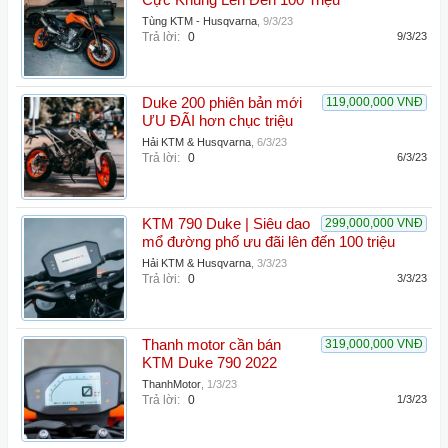
Cực Khủng Lên Đến 100 Triệu
Tùng KTM - Husqvarna
,
9/3/23
Trả lời:
0
9/3/23
Duke 200 phiên bản mới
119,000,000 VNĐ
ƯU ĐÃI hơn chục triệu
Hải KTM & Husqvarna
,
6/3/23
Trả lời:
0
6/3/23
KTM 790 Duke | Siêu dao
299,000,000 VNĐ
mổ đường phố ưu đãi lên đến 100 triệu
Hải KTM & Husqvarna
,
3/3/23
Trả lời:
0
3/3/23
Thanh motor cần bán
319,000,000 VNĐ
KTM Duke 790 2022
ThanhMotor
,
1/3/23
Trả lời:
0
1/3/23