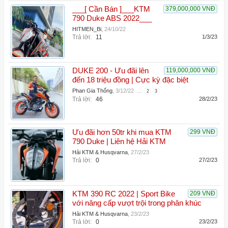
___[ Cần Bán ]___KTM
379,000,000 VNĐ
790 Duke ABS 2022___
HITMEN_Bi
,
24/10/22
Trả lời:
11
1/3/23
DUKE 200 - Ưu đãi lên
119,000,000 VNĐ
đến 18 triệu đồng | Cực kỳ đặc biệt
Phan Gia Thống
,
3/12/22
...
2
3
Trả lời:
46
28/2/23
Ưu đãi hơn 50tr khi mua KTM
299 VNĐ
790 Duke | Liên hệ Hải KTM
Hải KTM & Husqvarna
,
27/2/23
Trả lời:
0
27/2/23
KTM 390 RC 2022 | Sport Bike
209 VNĐ
với nâng cấp vượt trội trong phân khúc
Hải KTM & Husqvarna
,
23/2/23
Trả lời:
0
23/2/23