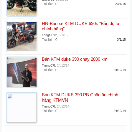
Trả lời:
0
23/1/15
HN-Bán xe KTM DUKE 690r. "Bản độ từ
chính hãng"
songtu9xx
,
3/1/15
Trả lời:
0
3/1/15
Bán KTM duke 390 chạy 2800 km
TrungCR
,
24/12/14
Trả lời:
0
24/12/14
Bán KTM DUKE 390 PB Châu âu chính
hãng KTMVN
TrungCR
,
24/12/14
Trả lời:
0
24/12/14