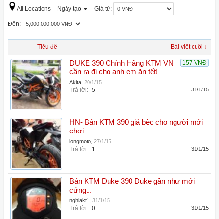
All Locations
Ngày tạo
Giá từ:
Đến:
Tiêu đề
Bài viết cuối ↓
DUKE 390 Chính Hãng KTM VN
157 VNĐ
cần ra đi cho anh em ăn tết!
Akita
,
20/1/15
Trả lời:
5
31/1/15
HN- Bán KTM 390 giá bèo cho người mới
chơi
longmoto
,
27/1/15
Trả lời:
1
31/1/15
Bán KTM Duke 390 Duke gần như mới
cứng...
nghiakt1
,
31/1/15
Trả lời:
0
31/1/15