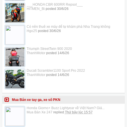
___HONDA CBR 600RR Repsol___
HITMEN_Bi
posted
30/6/26
Có nên thuê xe máy để tự khám phá Nha Trang không
Hgo25
posted
30/6/26
Triumph StreetTwin 900 2020
ThanhMotor
posted
14/6/26
Ducati Scrambler1100 Sport Pro 2022
ThanhMotor
posted
14/6/26
Mua Bán xe tay ga, xe số PKN
Honda Giorno+ Buzz Lightyear về Việt Nam? Giá...
Mua Bán Xe 247
replied
Thứ bảy lúc 15:57