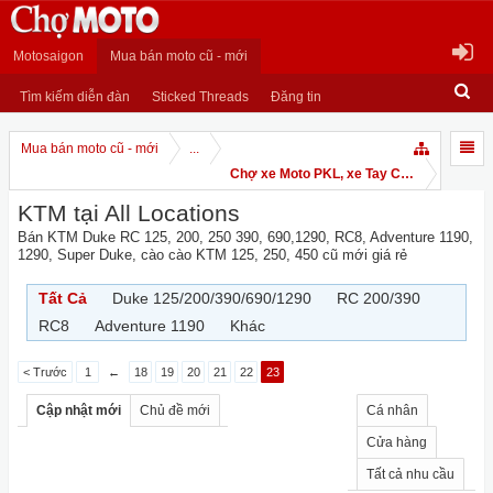
Motosaigon
Mua bán moto cũ - mới
Tìm kiếm diễn đàn
Sticked Threads
Đăng tin
Mua bán moto cũ - mới
...
Chợ xe Moto PKL, xe Tay Côn
KTM tại All Locations
Bán KTM Duke RC 125, 200, 250 390, 690,1290, RC8, Adventure 1190,
1290, Super Duke, cào cào KTM 125, 250, 450 cũ mới giá rẻ
Tất Cả
Duke 125/200/390/690/1290
RC 200/390
RC8
Adventure 1190
Khác
< Trước
1
←
18
19
20
21
22
23
Cập nhật mới
Chủ đề mới
Cá nhân
Cửa hàng
Tất cả nhu cầu