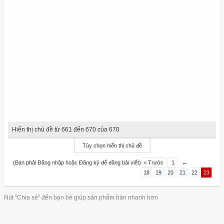
Hiển thị chủ đề từ 661 đến 670 của 670
Tùy chọn hiển thị chủ đề
(Bạn phải Đăng nhập hoặc Đăng ký để đăng bài viết)
< Trước
1
←
18
19
20
21
22
23
Nút "Chia sẻ" đến bạn bè giúp sản phẩm bán nhanh hơn