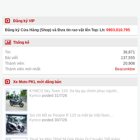
Đăng ký VIP
Đăng ký Cửa Hàng (Shop) và Đưa tin rao vặt lên Top: Lh:
0903.010.795
Thống kê
Tin:
36,871
Bài viết:
137,555
Thành viên:
20,906
Thành viên mới nhất:
Beaconkbw
Xe Moto PKL mới đăng bán
KYMCO Sky Town 150: Xe tay ga chinh phục người...
Kymco
posted
31/7/26
Soi chi tiết xe People R 125 ra mắt tại Việt Nam,...
Kymco
posted
30/7/26
Thuê Xe Máy TPHCM Giải Pháp Di Chuyển Tiết Kiệm