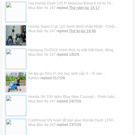
Giá Honda Dash 125 Fi Malaysia tháng 8 chỉ từ 74...
Mua Bán Xe 247
replied
Thứ năm lúc 16:17
Honda Super Cub 110 Xanh Nhớt nhập Nhật – Chiếc...
Mua Bán Xe 247
replied
Thứ tư lúc 16:46
Hyosung GV350X chính thức ra mắt Việt Nam, động...
Mua Bán Xe 247
replied
1/8/26
Xe tay ga 50cc Fi cho học sinh cấp 3 – Vì sao...
Kymco
replied
31/7/26
Honda SH 150 Vetro Blue New Concept – Phiên bản...
Mua Bán Xe 247
replied
24/7/26
CubHouse VN hoàn tất bàn giao Honda Dash 125Fi...
Mua Bán Xe 247
replied
23/7/26