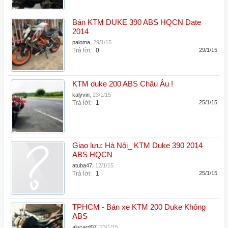
Bán KTM DUKE 390 ABS HQCN Date
2014
paloma
,
29/1/15
Trả lời:
0
29/1/15
KTM duke 200 ABS Châu Âu !
kalyvin
,
23/1/15
Trả lời:
1
25/1/15
Giao lưu: Hà Nội_ KTM Duke 390 2014
ABS HQCN
atuba47
,
12/1/15
Trả lời:
1
25/1/15
TPHCM - Bán xe KTM 200 Duke Không
ABS
alucard07
,
23/1/15