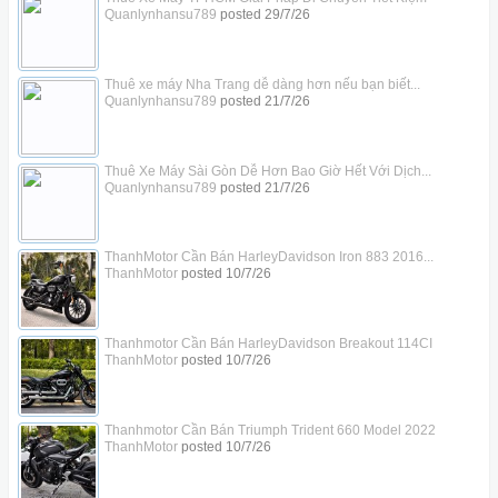
Quanlynhansu789
posted
29/7/26
Thuê xe máy Nha Trang dễ dàng hơn nếu bạn biết...
Quanlynhansu789
posted
21/7/26
Thuê Xe Máy Sài Gòn Dễ Hơn Bao Giờ Hết Với Dịch...
Quanlynhansu789
posted
21/7/26
ThanhMotor Cần Bán HarleyDavidson Iron 883 2016...
ThanhMotor
posted
10/7/26
Thanhmotor Cần Bán HarleyDavidson Breakout 114CI
ThanhMotor
posted
10/7/26
Thanhmotor Cần Bán Triumph Trident 660 Model 2022
ThanhMotor
posted
10/7/26