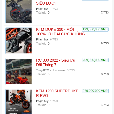
SIÊU LƯỚT
Phạm huy
,
7/7/23
Trả lời:
0
7/7/23
KTM DUKE 390 - MỚI
199,000,000 VNĐ
100% ƯU ĐÃI CỰC KHỦNG
Phạm huy
,
6/7/23
Trả lời:
0
6/7/23
RC 390 2022 - Siêu Ưu
209,000,000 VNĐ
Đãi Tháng 7
Tùng KTM - Husqvarna
,
3/7/23
Trả lời:
0
3/7/23
KTM 1290 SUPERDUKE
929,000,000 VNĐ
R EVO
Phạm huy
,
1/7/23
Trả lời:
0
1/7/23