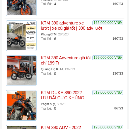
Trả lời:
4
16/7/23
KTM 390 adventure xe
165,000,000 VNĐ
lướt | xe cũ giá tốt | 390 adv lướt
PhongKTM
,
28/5/23
Trả lời:
6
16/7/23
KTM 390 Adventure giá tốt
199,000,000 VNĐ
chỉ 199 Tr
Quang Độ KTM
,
13/7/23
Trả lời:
0
13/7/23
KTM DUKE 890 2022 -
519,000,000 VNĐ
ƯU ĐÃI CỰC KHỦNG
Phạm huy
,
8/7/23
Trả lời:
0
8/7/23
KTM 390 ADV - 2022
195,000,000 VNĐ