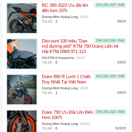
RC 390 2022 Ưu đãi lên
209,000,000 VNĐ
đến hơn 20Tr
Dương Minh Hoàng Long
,
1/6/23
Trả lời:
2
3/6/23
Discount 100 triệu "Dao
299,000,000 VNĐ
mổ đường phố" KTM 790 Duke| Liên hệ
Hải KTM 0989.971.113
Hải KTM & Husqvarna
,
1/6/23
Trả lời:
0
1/6/23
Duke 890 R Lướt 1 Chiếc
459,000,000 VNĐ
Duy Nhất Tại Việt Nam
Dương Minh Hoàng Long
,
1/6/23
Trả lời:
1
1/6/23
Duke 790 Ưu Đãi Lên Đến
299,000,000 VNĐ
Hơn 100Tr
Dương Minh Hoàng Long
,
31/5/23
Trả lời:
0
31/5/23