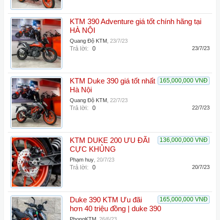
KTM 390 Adventure giá tốt chính hãng tại
HÀ NỘI
Quang Độ KTM
,
23/7/23
Trả lời:
0
23/7/23
KTM Duke 390 giá tốt nhất
165,000,000 VNĐ
Hà Nội
Quang Độ KTM
,
22/7/23
Trả lời:
0
22/7/23
KTM DUKE 200 ƯU ĐÃI
136,000,000 VNĐ
CỰC KHỦNG
Phạm huy
,
20/7/23
Trả lời:
0
20/7/23
Duke 390 KTM Ưu đãi
165,000,000 VNĐ
hơn 40 triệu đồng | duke 390
PhongKTM
,
26/6/23