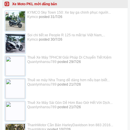
Xe Moto PKL mới đăng bán
KYMCO Sky Town 150: Xe tay ga chinh phục người...
Kymco
posted
31/7/26
Soi chi tiết xe People R 125 ra mắt tại Việt Nam,...
Kymco
posted
30/7/26
Thuê Xe Máy TPHCM Giải Pháp Di Chuyển Tiết Kiệm
Quanlynhansu789
posted
29/7/26
Thuê xe máy Nha Trang dễ dàng hơn nếu bạn biết...
Quanlynhansu789
posted
21/7/26
Thuê Xe Máy Sài Gòn Dễ Hơn Bao Giờ Hết Với Dịch...
Quanlynhansu789
posted
21/7/26
ThanhMotor Cần Bán HarleyDavidson Iron 883 2016...
ThanhMotor
posted
10/7/26