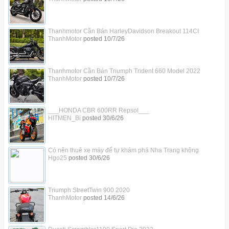
Thanhmotor Cần Bán HarleyDavidson Breakout 114CI
ThanhMotor
posted
10/7/26
Thanhmotor Cần Bán Triumph Trident 660 Model 2022
ThanhMotor
posted
10/7/26
___HONDA CBR 600RR Repsol___
HITMEN_Bi
posted
30/6/26
Có nên thuê xe máy để tự khám phá Nha Trang không
Hgo25
posted
30/6/26
Triumph StreetTwin 900 2020
ThanhMotor
posted
14/6/26