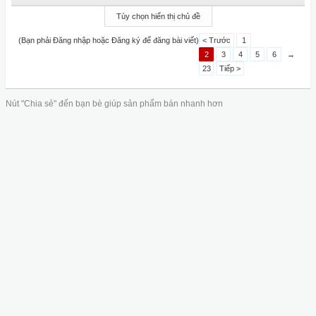
Tùy chọn hiển thị chủ đề
(Bạn phải Đăng nhập hoặc Đăng ký để đăng bài viết)
< Trước
1
2
3
4
5
6
→
23
Tiếp >
Nút "Chia sẻ" đến bạn bè giúp sản phẩm bán nhanh hơn