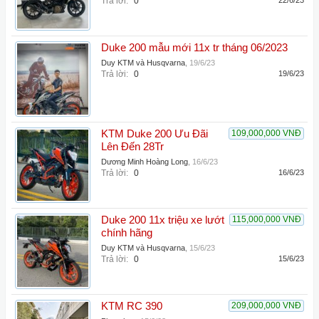
Trả lời:
0
22/6/23
Duke 200 mẫu mới 11x tr tháng 06/2023
Duy KTM và Husqvarna
,
19/6/23
Trả lời:
0
19/6/23
KTM Duke 200 Ưu Đãi
109,000,000 VNĐ
Lên Đến 28Tr
Dương Minh Hoàng Long
,
16/6/23
Trả lời:
0
16/6/23
Duke 200 11x triệu xe lướt
115,000,000 VNĐ
chính hãng
Duy KTM và Husqvarna
,
15/6/23
Trả lời:
0
15/6/23
KTM RC 390
209,000,000 VNĐ