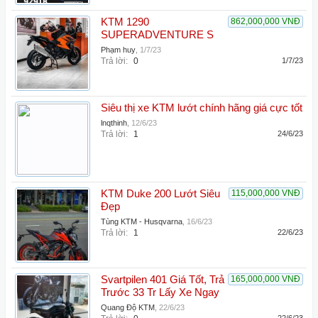
KTM 1290
862,000,000 VNĐ
SUPERADVENTURE S
Phạm huy
,
1/7/23
Trả lời:
0
1/7/23
Siêu thị xe KTM lướt chính hãng giá cực tốt
lnqthinh
,
12/6/23
Trả lời:
1
24/6/23
KTM Duke 200 Lướt Siêu
115,000,000 VNĐ
Đẹp
Tùng KTM - Husqvarna
,
16/6/23
Trả lời:
1
22/6/23
Svartpilen 401 Giá Tốt, Trả
165,000,000 VNĐ
Trước 33 Tr Lấy Xe Ngay
Quang Độ KTM
,
22/6/23