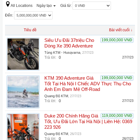
All Locations
Ngày tạo
Giá từ:
Đến:
Tiêu đề
Bài viết cuối ↓
Siêu Ưu Đãi 37triệu Cho
199,000,000 VNĐ
Dòng Xe 390 Adventure
Tùng KTM - Husqvarna
,
27/7/23
Trả lời:
0
27/7/23
KTM 390 Adventure Giá
199,000,000 VNĐ
Tốt Tại Hà Nội I Chiếc ADV Thực Thụ Cho
Anh Em Đam Mê Off-Road
Quang Độ KTM
,
27/7/23
Trả lời:
0
27/7/23
Duke 200 Chính Hãng Giá
119,000,000 VNĐ
Tốt, Ưu Đãi Lớn Tại Hà Nội | Liên Hệ: 0369
223 926
Quang Độ KTM
,
26/7/23
Trả lời:
0
26/7/23