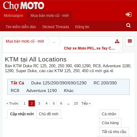
Motosaigon
Mua bán moto cũ - mới
Tìm kiếm diễn đàn
Sticked Threads
Đăng tin
Mua bán moto cũ - mới
...
Chợ xe Moto PKL, xe Tay Côn
KTM tại All Locations
Bán KTM Duke RC 125, 200, 250 390, 690,1290, RC8, Adventure 1190,
1290, Super Duke, cào cào KTM 125, 250, 450 cũ mới giá rẻ
Tất Cả
Duke 125/200/390/690/1290
RC 200/390
RC8
Adventure 1190
Khác
< Trước
1
2
3
4
5
6
→
23
Tiếp >
Cập nhật mới
Chủ đề mới
Cá nhân
Cửa hàng
Tất cả nhu cầu