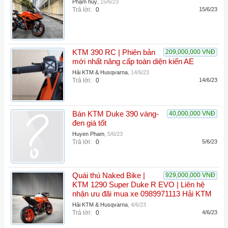
Phạm huy
,
15/6/23
Trả lời:
0
15/6/23
KTM 390 RC | Phiên bản
209,000,000 VNĐ
mới nhất nâng cấp toàn diện kiến AE
Hải KTM & Husqvarna
,
14/6/23
Trả lời:
0
14/6/23
Bán KTM Duke 390 vàng-
40,000,000 VNĐ
đen giá tốt
Huyen Pham
,
5/6/23
Trả lời:
0
5/6/23
Quái thú Naked Bike |
929,000,000 VNĐ
KTM 1290 Super Duke R EVO | Liên hệ
nhận ưu đãi mua xe 0989971113 Hải KTM
Hải KTM & Husqvarna
,
4/6/23
Trả lời:
0
4/6/23