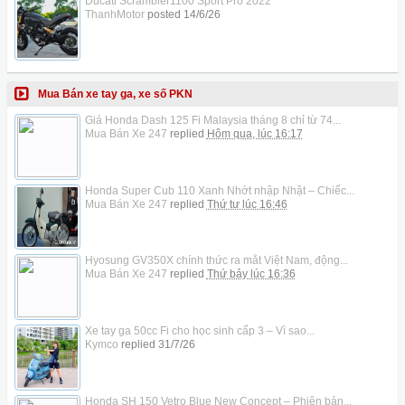
Ducati Scrambler1100 Sport Pro 2022
ThanhMotor
posted
14/6/26
Mua Bán xe tay ga, xe số PKN
Giá Honda Dash 125 Fi Malaysia tháng 8 chỉ từ 74...
Mua Bán Xe 247
replied
Hôm qua, lúc 16:17
Honda Super Cub 110 Xanh Nhớt nhập Nhật – Chiếc...
Mua Bán Xe 247
replied
Thứ tư lúc 16:46
Hyosung GV350X chính thức ra mắt Việt Nam, động...
Mua Bán Xe 247
replied
Thứ bảy lúc 16:36
Xe tay ga 50cc Fi cho học sinh cấp 3 – Vì sao...
Kymco
replied
31/7/26
Honda SH 150 Vetro Blue New Concept – Phiên bản...