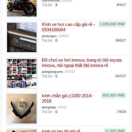
Dammehoitu
,
29/9/15
Trả lời:
9
8/4/17
Kính xe hơi cao cấp giá rẻ -
1,800,000 VNĐ
0934166064
phutungcc
,
19/6/17
Trả lời:
0
19/6/17
Đồ chơi xe hơi innova, trang trí ôtô toyota
innova, nội ngoại thất ôtô innova rẻ
autogianguyen
,
24/7/17
Trả lời:
0
24/7/17
kính chắn gió z1000 2014-
650,000 VNĐ
2018
tannghiep
,
7/4/18
Trả lời:
0
7/4/18
kính gù tay lái giá rẻ
11,000 VNĐ