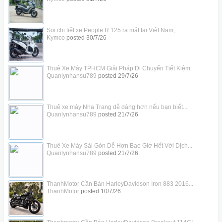
Soi chi tiết xe People R 125 ra mắt tại Việt Nam,...
Kymco
posted
30/7/26
Thuê Xe Máy TPHCM Giải Pháp Di Chuyển Tiết Kiệm
Quanlynhansu789
posted
29/7/26
Thuê xe máy Nha Trang dễ dàng hơn nếu bạn biết...
Quanlynhansu789
posted
21/7/26
Thuê Xe Máy Sài Gòn Dễ Hơn Bao Giờ Hết Với Dịch...
Quanlynhansu789
posted
21/7/26
ThanhMotor Cần Bán HarleyDavidson Iron 883 2016...
ThanhMotor
posted
10/7/26