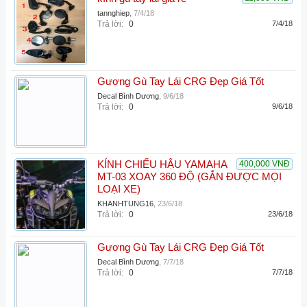
tannghiep
,
7/4/18
Trả lời:
0
7/4/18
Gương Gù Tay Lái CRG Đẹp Giá Tốt
Decal Bình Dương
,
9/6/18
Trả lời:
0
9/6/18
KÍNH CHIẾU HẬU YAMAHA
400,000 VNĐ
MT-03 XOAY 360 ĐỘ (GẮN ĐƯỢC MỌI
LOẠI XE)
KHANHTUNG16
,
23/6/18
Trả lời:
0
23/6/18
Gương Gù Tay Lái CRG Đẹp Giá Tốt
Decal Bình Dương
,
7/7/18
Trả lời:
0
7/7/18