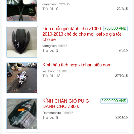
quyenvinh
,
22/4/15
Trả lời:
0
22/4/15
kính chắn gió dành cho z1000
750,000 VNĐ
2010-2013 chế đc cho mọi loại xe giá tốt
cho ae
tannghiep
,
9/5/15
Trả lời:
1
9/5/15
Kính hậu tích hợp xi nhan siêu gọn
vo_trong
,
11/10/15
Trả lời:
18
27/10/15
KÍNH CHẮN GIÓ PUIG
2,000,000 VNĐ
DÀNH CHO Z800.
Dammehoitu
,
29/9/15
Trả lời:
8
21/11/15