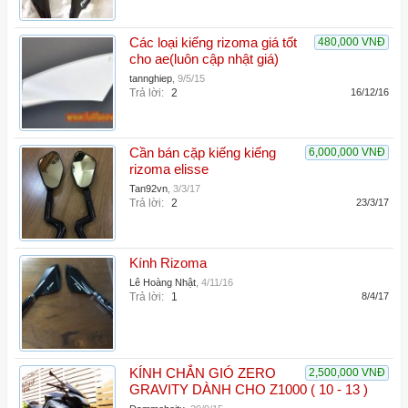
Các loại kiếng rizoma giá tốt
480,000 VNĐ
cho ae(luôn cập nhật giá)
tannghiep
,
9/5/15
Trả lời:
2
16/12/16
Cần bán cặp kiếng kiếng
6,000,000 VNĐ
rizoma elisse
Tan92vn
,
3/3/17
Trả lời:
2
23/3/17
Kính Rizoma
Lê Hoàng Nhật
,
4/11/16
Trả lời:
1
8/4/17
KÍNH CHẮN GIÓ ZERO
2,500,000 VNĐ
GRAVITY DÀNH CHO Z1000 ( 10 - 13 )