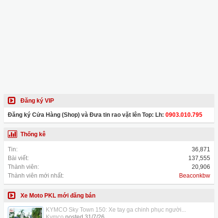
Đăng ký VIP
Đăng ký Cửa Hàng (Shop) và Đưa tin rao vặt lên Top: Lh:
0903.010.795
Thống kê
Tin:
36,871
Bài viết:
137,555
Thành viên:
20,906
Thành viên mới nhất:
Beaconkbw
Xe Moto PKL mới đăng bán
KYMCO Sky Town 150: Xe tay ga chinh phục người...
Kymco
posted
31/7/26