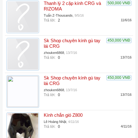
Thanh lý 2 cặp kính CRG và
500,000 VNĐ
RIZOMA
Tuấn Z-Thousands
,
9/5/16
Trả lời:
2
11/6/16
Sk Shop chuyên kính gù tay
450,000 VNĐ
lái CRG
zhouken6868
,
13/7/16
Trả lời:
0
13/7/16
Sk Shop chuyên kính gù tay
450,000 VNĐ
lái CRG
zhouken6868
,
13/7/16
Trả lời:
0
13/7/16
Kính chắn gió Z800
Lê Hoàng Nhật
,
4/11/16
Trả lời:
0
4/11/16