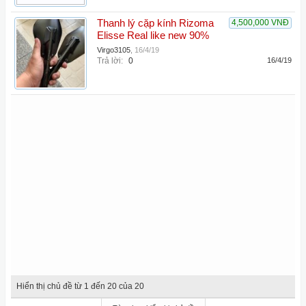
Thanh lý cặp kính Rizoma
4,500,000 VNĐ
Elisse Real like new 90%
Virgo3105
,
16/4/19
Trả lời:
0
16/4/19
Hiển thị chủ đề từ 1 đến 20 của 20