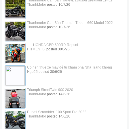
Thanhmotor Cần Bán HarleyDavidson Breakout 114CI
ThanhMotor
posted
10/7/26
Thanhmotor Cần Bán Triumph Trident 660 Model 2022
ThanhMotor
posted
10/7/26
___HONDA CBR 600RR Repsol___
HITMEN_Bi
posted
30/6/26
Có nên thuê xe máy để tự khám phá Nha Trang không
Hgo25
posted
30/6/26
Triumph StreetTwin 900 2020
ThanhMotor
posted
14/6/26
Ducati Scrambler1100 Sport Pro 2022
ThanhMotor
posted
14/6/26