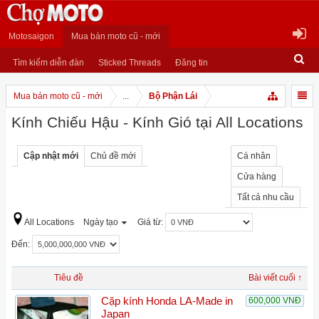
Motosaigon
Mua bán moto cũ - mới
Tìm kiếm diễn đàn
Sticked Threads
Đăng tin
Mua bán moto cũ - mới
...
Bộ Phận Lái
Kính Chiếu Hậu - Kính Gió tại All Locations
Cập nhật mới
Chủ đề mới
Cá nhân
Cửa hàng
Tất cả nhu cầu
All Locations
Ngày tạo
Giá từ:
Đến:
Tiêu đề
Bài viết cuối ↑
Cặp kính Honda LA-Made in
600,000 VNĐ
Japan