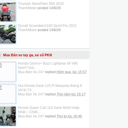
Triumph StreetTwin 900 2020
ThanhMotor
posted
14/6/26
Ducati Scrambler1100 Sport Pro 2022
ThanhMotor
posted
14/6/26
Mua Bán xe tay ga, xe số PKN
Honda Giorno+ Buzz Lightyear về Việt
Nam? Giá...
Mua Bán Xe 247
replied
Hôm qua, lúc 15:57
Giá Honda Dash 125 Fi Malaysia tháng 8
chỉ từ 74...
Mua Bán Xe 247
replied
Thứ năm lúc 16:17
Honda Super Cub 110 Xanh Nhớt nhập
Nhật – Chiếc...
Mua Bán Xe 247
replied
Thứ tư lúc 16:46