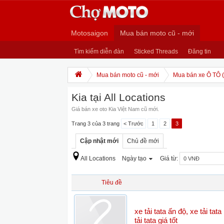
Motosaigon
Mua bán moto cũ - mới
Tìm kiếm diễn đàn
Sticked Threads
Đăng tin
Mua bán moto cũ - mới
Mua bán xe Ô TÔ (
Kia tại All Locations
Giá bán xe oto Kia Việt Nam cũ mới.
Trang 3 của 3 trang
< Trước
1
2
3
Cập nhật mới
Chủ đề mới
All Locations
Ngày tạo
Giá từ:
Tiêu đề
xe tải tata ấn độ, xe tải tata
tải tata giá tốt