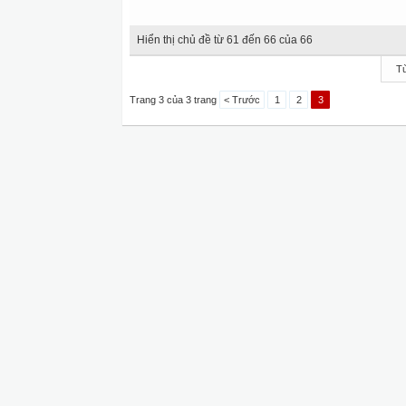
Hiển thị chủ đề từ 61 đến 66 của 66
Tù
Trang 3 của 3 trang
< Trước
1
2
3