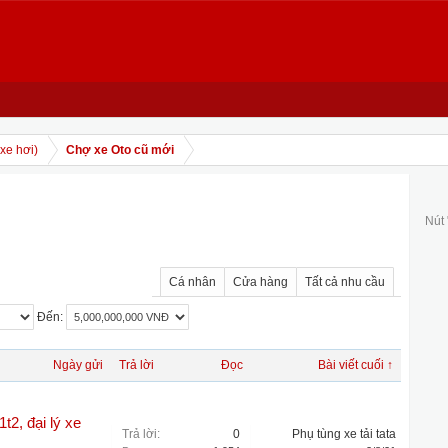
xe hơi)
Chợ xe Oto cũ mới
Nút
Cá nhân
Cửa hàng
Tất cả nhu cầu
Đến:
Ngày gửi
Trả lời
Đọc
Bài viết cuối ↑
 1t2, đại lý xe
Trả lời:
0
Phụ tùng xe tải tata