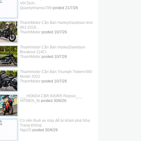
Với Dịch...
Quanlynhansu789
posted
21/7/26
ThanhMotor Cần Bán HarleyDavidson Iron
883 2016...
ThanhMotor
posted
10/7/26
Thanhmotor Cần Bán HarleyDavidson
Breakout 114CI
ThanhMotor
posted
10/7/26
Thanhmotor Cần Bán Triumph Trident 660
Model 2022
ThanhMotor
posted
10/7/26
___HONDA CBR 600RR Repsol___
HITMEN_Bi
posted
30/6/26
Có nên thuê xe máy để tự khám phá Nha
Trang không
Hgo25
posted
30/6/26