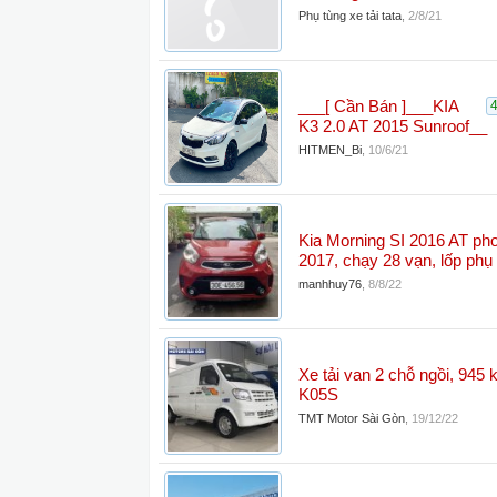
Phụ tùng xe tải tata
,
2/8/21
___[ Cần Bán ]___KIA
K3 2.0 AT 2015 Sunroof__
HITMEN_Bi
,
10/6/21
Kia Morning SI 2016 AT p
2017, chạy 28 vạn, lốp phụ
manhhuy76
,
8/8/22
Xe tải van 2 chỗ ngồi, 945
K05S
TMT Motor Sài Gòn
,
19/12/22