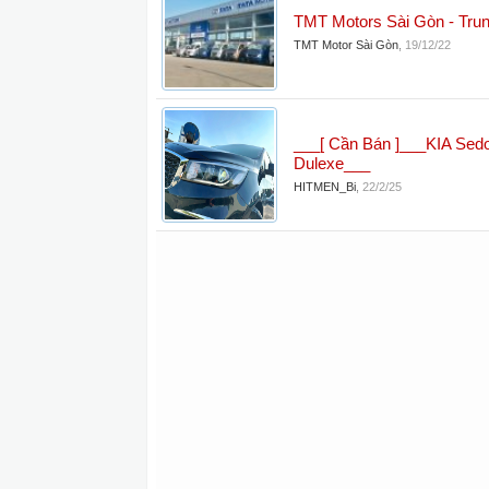
TMT Motors Sài Gòn - Trun
TMT Motor Sài Gòn
,
19/12/22
___[ Cần Bán ]___KIA Sed
Dulexe___
HITMEN_Bi
,
22/2/25