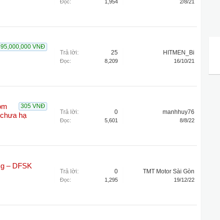
Đọc:
1,954
2/8/21
495,000,000 VNĐ
Trả lời:
25
HITMEN_Bi
Đọc:
8,209
16/10/21
hom
305 VNĐ
Trả lời:
0
manhhuy76
 chưa hạ
Đọc:
5,601
8/8/22
 kg – DFSK
Trả lời:
0
TMT Motor Sài Gòn
Đọc:
1,295
19/12/22