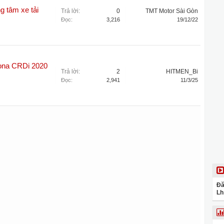
g tâm xe tải
Trả lời:
0
TMT Motor Sài Gòn
Đọc:
3,216
19/12/22
ona CRDi 2020
Trả lời:
2
HITMEN_Bi
Đọc:
2,941
11/3/25
Đă
Lh