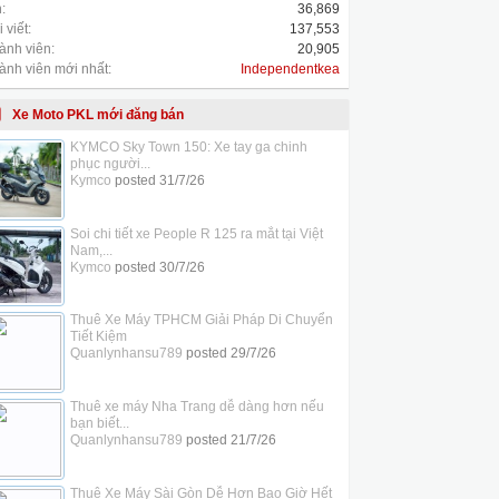
:
36,869
 viết:
137,553
ành viên:
20,905
ành viên mới nhất:
Independentkea
Xe Moto PKL mới đăng bán
KYMCO Sky Town 150: Xe tay ga chinh
phục người...
Kymco
posted
31/7/26
Soi chi tiết xe People R 125 ra mắt tại Việt
Nam,...
Kymco
posted
30/7/26
Thuê Xe Máy TPHCM Giải Pháp Di Chuyển
Tiết Kiệm
Quanlynhansu789
posted
29/7/26
Thuê xe máy Nha Trang dễ dàng hơn nếu
bạn biết...
Quanlynhansu789
posted
21/7/26
Thuê Xe Máy Sài Gòn Dễ Hơn Bao Giờ Hết