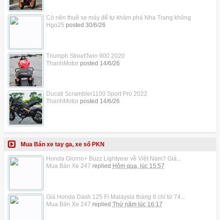
Có nên thuê xe máy để tự khám phá Nha Trang không
Hgo25
posted
30/6/26
Triumph StreetTwin 900 2020
ThanhMotor
posted
14/6/26
Ducati Scrambler1100 Sport Pro 2022
ThanhMotor
posted
14/6/26
Mua Bán xe tay ga, xe số PKN
Honda Giorno+ Buzz Lightyear về Việt Nam? Giá...
Mua Bán Xe 247
replied
Hôm qua, lúc 15:57
Giá Honda Dash 125 Fi Malaysia tháng 8 chỉ từ 74...
Mua Bán Xe 247
replied
Thứ năm lúc 16:17