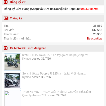
Đăng ký VIP
Đăng ký Cửa Hàng (Shop) và Đưa tin rao vặt lên Top: Lh:
0903.010.795
Thống kê
Tin:
36,869
Bài viết:
137,553
Thành viên:
20,906
Thành viên mới nhất:
Beaconkbw
Xe Moto PKL mới đăng bán
KYMCO Sky Town 150: Xe tay ga chinh phục người...
Kymco
posted
31/7/26
Soi chi tiết xe People R 125 ra mắt tại Việt Nam,...
Kymco
posted
30/7/26
Thuê Xe Máy TPHCM Giải Pháp Di Chuyển Tiết Kiệm
Quanlynhansu789
posted
29/7/26