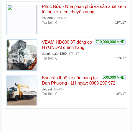
Phúc Bửu - Nhà phân phối và sản xuất xe ô
tô tải, xe xitec chuyên dụng
Phucbuu
,
19/4/17
Trả lời:
0
19/4/17
VEAM HD800 8T động cơ
710,000,000 VNĐ
HYUNDAI chính hãng
dangkhoa141290
,
17/4/17
Trả lời:
0
17/4/17
Bạn cần thuê xe cẩu hàng tại
500,000 VNĐ
Đan Phượng - LH ngay: 0983 297 972
dxlzai4
,
10/4/17
Trả lời:
0
10/4/17