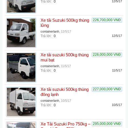
Trả lời:
0
12/5/17
Xe tải Suzuki 500kg thùng
226,700,000 VNĐ
lửng
containerlanh
,
12/5/17
Trả lời:
0
12/5/17
Xe tải suzuki 500kg thùng
226,000,000 VNĐ
mui bạt
containerlanh
,
11/5/17
Trả lời:
0
11/5/17
Xe tải suzuki 500kg thùng
227,000,000 VNĐ
đông lạnh
containerlanh
,
10/5/17
Trả lời:
0
10/5/17
Xe Tải Suzuki Pro 750kg –
295,000,000 VNĐ