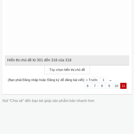
Hiển thị chủ đề từ 301 đến 318 của 318
Tùy chọn hiển thị chủ đề
(Bạn phải Đăng nhập hoặc Đăng ký để đăng bài viết)
< Trước
1
←
6
7
8
9
10
11
Nút "Chia sẻ" đến bạn bè giúp sản phẩm bán nhanh hơn