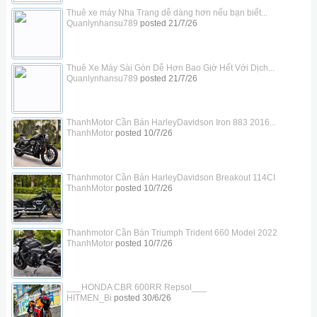
Thuê xe máy Nha Trang dễ dàng hơn nếu bạn biết...
Quanlynhansu789
posted
21/7/26
Thuê Xe Máy Sài Gòn Dễ Hơn Bao Giờ Hết Với Dịch...
Quanlynhansu789
posted
21/7/26
ThanhMotor Cần Bán HarleyDavidson Iron 883 2016...
ThanhMotor
posted
10/7/26
Thanhmotor Cần Bán HarleyDavidson Breakout 114CI
ThanhMotor
posted
10/7/26
Thanhmotor Cần Bán Triumph Trident 660 Model 2022
ThanhMotor
posted
10/7/26
___HONDA CBR 600RR Repsol___
HITMEN_Bi
posted
30/6/26