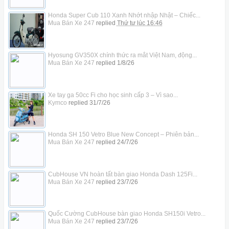
Honda Super Cub 110 Xanh Nhớt nhập Nhật – Chiếc...
Mua Bán Xe 247
replied
Thứ tư lúc 16:46
Hyosung GV350X chính thức ra mắt Việt Nam, động...
Mua Bán Xe 247
replied
1/8/26
Xe tay ga 50cc Fi cho học sinh cấp 3 – Vì sao...
Kymco
replied
31/7/26
Honda SH 150 Vetro Blue New Concept – Phiên bản...
Mua Bán Xe 247
replied
24/7/26
CubHouse VN hoàn tất bàn giao Honda Dash 125Fi...
Mua Bán Xe 247
replied
23/7/26
Quốc Cường CubHouse bàn giao Honda SH150i Vetro...
Mua Bán Xe 247
replied
23/7/26