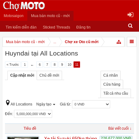
Motosaigon
Mua bán moto cũ - mới
Tìm kiếm diễn đàn
Sticked Threads
Đăng tin
Mua bán moto cũ - mới
...
Chợ xe Oto cũ mới
Huyndai tại All Locations
< Trước
1
←
6
7
8
9
10
11
Cập nhật mới
Chủ đề mới
Cá nhân
Cửa hàng
Tất cả nhu cầu
All Locations
Ngày tạo
Giá từ:
Đến:
Tiêu đề
Bài viết cuối ↓
Xe tải Suzuki 650kg thùng
226,677,000 VNĐ