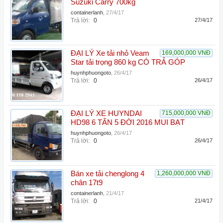
Suzuki Carry 700kg
containerlanh
,
27/4/17
Trả lời:
0
27/4/17
ĐẠI LÝ Xe tải nhỏ Veam
169,000,000 VNĐ
Star tải trọng 860 kg CÓ TRẢ GÓP
huynhphuongoto
,
26/4/17
Trả lời:
0
26/4/17
ĐẠI LÝ XE HUYNDAI
715,000,000 VNĐ
HD98 6 TẤN 5 ĐỜI 2016 MUI BẠT
huynhphuongoto
,
26/4/17
Trả lời:
0
26/4/17
Bán xe tải chenglong 4
1,260,000,000 VNĐ
chân 17t9
containerlanh
,
21/4/17
Trả lời:
0
21/4/17