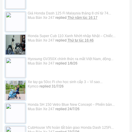
Giá Honda Dash 125 Fi Malaysia tháng 8 chỉ từ 74...
Mua Bán Xe 247
replied
Thứ năm lúc 16:17
Honda Super Cub 110 Xanh Nhớt nhập Nhật – Chiếc...
Mua Bán Xe 247
replied
Thứ tư lúc 16:46
Hyosung GV350X chính thức ra mắt Việt Nam, động...
Mua Bán Xe 247
replied
1/8/26
Xe tay ga 50cc Fi cho học sinh cấp 3 – Vì sao...
Kymco
replied
31/7/26
Honda SH 150 Vetro Blue New Concept – Phiên bản...
Mua Bán Xe 247
replied
24/7/26
CubHouse VN hoàn tất bàn giao Honda Dash 125Fi...
Mua Bán Xe 247
replied
23/7/26