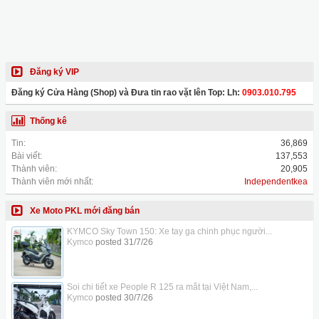
Đăng ký VIP
Đăng ký Cửa Hàng (Shop) và Đưa tin rao vặt lên Top: Lh:
0903.010.795
Thống kê
Tin:
36,869
Bài viết:
137,553
Thành viên:
20,905
Thành viên mới nhất:
Independentkea
Xe Moto PKL mới đăng bán
KYMCO Sky Town 150: Xe tay ga chinh phục người...
Kymco
posted
31/7/26
Soi chi tiết xe People R 125 ra mắt tại Việt Nam,...
Kymco
posted
30/7/26