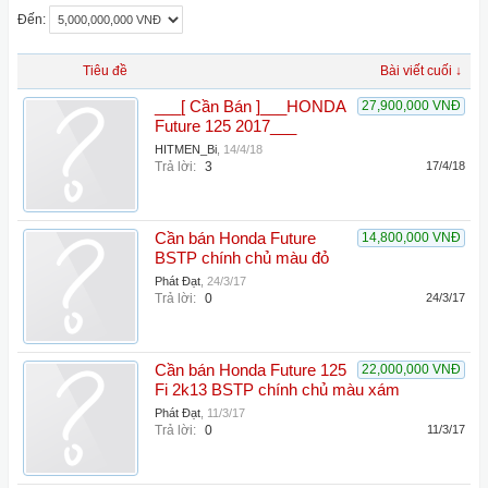
Đến:
Tiêu đề
Bài viết cuối ↓
___[ Cần Bán ]___HONDA
27,900,000 VNĐ
Future 125 2017___
HITMEN_Bi
,
14/4/18
Trả lời:
3
17/4/18
Cần bán Honda Future
14,800,000 VNĐ
BSTP chính chủ màu đỏ
Phát Đạt
,
24/3/17
Trả lời:
0
24/3/17
Cần bán Honda Future 125
22,000,000 VNĐ
Fi 2k13 BSTP chính chủ màu xám
Phát Đạt
,
11/3/17
Trả lời:
0
11/3/17