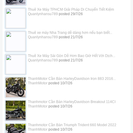
Thuê Xe Máy TPHCM Giải Pháp Di Chuyển Tiết Kiệm
Quanlynhansu789
posted
29/7/26
Thuê xe máy Nha Trang dễ dàng hơn nếu bạn biết...
Quanlynhansu789
posted
21/7/26
Thuê Xe Máy Sài Gòn Dễ Hơn Bao Giờ Hết Với Dịch...
Quanlynhansu789
posted
21/7/26
ThanhMotor Cần Bán HarleyDavidson Iron 883 2016...
ThanhMotor
posted
10/7/26
Thanhmotor Cần Bán HarleyDavidson Breakout 114CI
ThanhMotor
posted
10/7/26
Thanhmotor Cần Bán Triumph Trident 660 Model 2022
ThanhMotor
posted
10/7/26