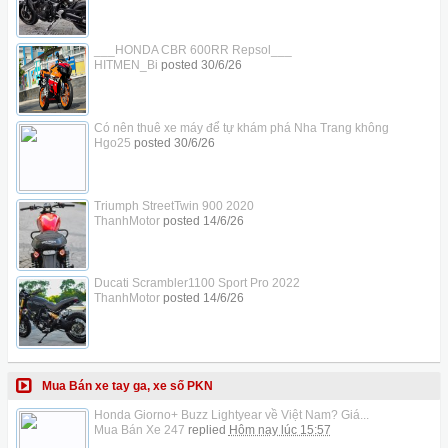
___HONDA CBR 600RR Repsol___
HITMEN_Bi
posted
30/6/26
Có nên thuê xe máy để tự khám phá Nha Trang không
Hgo25
posted
30/6/26
Triumph StreetTwin 900 2020
ThanhMotor
posted
14/6/26
Ducati Scrambler1100 Sport Pro 2022
ThanhMotor
posted
14/6/26
Mua Bán xe tay ga, xe số PKN
Honda Giorno+ Buzz Lightyear về Việt Nam? Giá...
Mua Bán Xe 247
replied
Hôm nay lúc 15:57