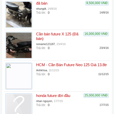
đã bán
9,500,000 VNĐ
nhungdt
,
14/8/16
Trả lời:
0
14/8/16
Cần bán future X 125 (Đã
16,000,000 VNĐ
bán)
noname121187
,
23/4/16
Trả lời:
0
23/4/16
HCM - Cần Bán Future Neo 125 Giá 13.8tr
Anhkhoa
,
11/12/15
Trả lời:
0
11/12/15
honda future đời đầu
25,000,000 VNĐ
nhan nguyen
,
17/7/15
Trả lời:
0
17/7/15