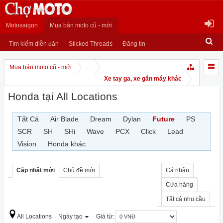
Motosaigon
Mua bán moto cũ - mới
Tìm kiếm diễn đàn
Sticked Threads
Đăng tin
Mua bán moto cũ - mới
...
Xe tay ga, xe gắn máy khác
Honda tại All Locations
Tất Cả
Air Blade
Dream
Dylan
Future
PS
SCR
SH
SHi
Wave
PCX
Click
Lead
Vision
Honda khác
Cập nhật mới
Chủ đề mới
Cá nhân
Cửa hàng
Tất cả nhu cầu
All Locations
Ngày tạo
Giá từ: