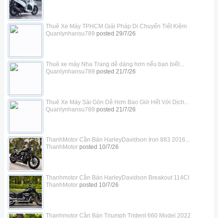
Thuê Xe Máy TPHCM Giải Pháp Di Chuyển Tiết Kiệm
Quanlynhansu789
posted
29/7/26
Thuê xe máy Nha Trang dễ dàng hơn nếu bạn biết...
Quanlynhansu789
posted
21/7/26
Thuê Xe Máy Sài Gòn Dễ Hơn Bao Giờ Hết Với Dịch...
Quanlynhansu789
posted
21/7/26
ThanhMotor Cần Bán HarleyDavidson Iron 883 2016...
ThanhMotor
posted
10/7/26
Thanhmotor Cần Bán HarleyDavidson Breakout 114CI
ThanhMotor
posted
10/7/26
Thanhmotor Cần Bán Triumph Trident 660 Model 2022