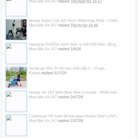
Mua Bán Xe 247
replied
Thứ năm lúc 16:17
Honda Super Cub 110 Xanh Nhớt nhập Nhật – Chiếc...
Mua Bán Xe 247
replied
Thứ tư lúc 16:46
Hyosung GV350X chính thức ra mắt Việt Nam, động...
Mua Bán Xe 247
replied
1/8/26
Xe tay ga 50cc Fi cho học sinh cấp 3 – Vì sao...
Kymco
replied
31/7/26
Honda SH 150 Vetro Blue New Concept – Phiên bản...
Mua Bán Xe 247
replied
24/7/26
CubHouse VN hoàn tất bàn giao Honda Dash 125Fi...
Mua Bán Xe 247
replied
23/7/26