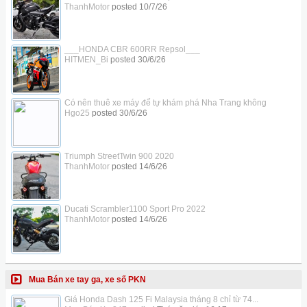
ThanhMotor
posted
10/7/26
___HONDA CBR 600RR Repsol___
HITMEN_Bi
posted
30/6/26
Có nên thuê xe máy để tự khám phá Nha Trang không
Hgo25
posted
30/6/26
Triumph StreetTwin 900 2020
ThanhMotor
posted
14/6/26
Ducati Scrambler1100 Sport Pro 2022
ThanhMotor
posted
14/6/26
Mua Bán xe tay ga, xe số PKN
Giá Honda Dash 125 Fi Malaysia tháng 8 chỉ từ 74...