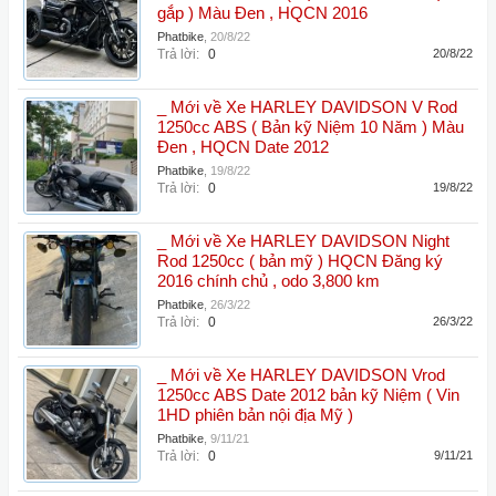
gắp ) Màu Đen , HQCN 2016
Phatbike
,
20/8/22
Trả lời:
0
20/8/22
_ Mới về Xe HARLEY DAVIDSON V Rod
1250cc ABS ( Bản kỹ Niệm 10 Năm ) Màu
Đen , HQCN Date 2012
Phatbike
,
19/8/22
Trả lời:
0
19/8/22
_ Mới về Xe HARLEY DAVIDSON Night
Rod 1250cc ( bản mỹ ) HQCN Đăng ký
2016 chính chủ , odo 3,800 km
Phatbike
,
26/3/22
Trả lời:
0
26/3/22
_ Mới về Xe HARLEY DAVIDSON Vrod
1250cc ABS Date 2012 bản kỹ Niệm ( Vin
1HD phiên bản nội địa Mỹ )
Phatbike
,
9/11/21
Trả lời:
0
9/11/21