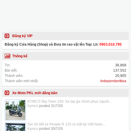
Đăng ký VIP
Đăng ký Cửa Hàng (Shop) và Đưa tin rao vặt lên Top: Lh:
0903.010.795
Thống kê
Tin:
36,868
Bài viết:
137,552
Thành viên:
20,905
Thành viên mới nhất:
Independentkea
Xe Moto PKL mới đăng bán
KYMCO Sky Town 150: Xe tay ga chinh phục người...
Kymco
posted
31/7/26
Soi chi tiết xe People R 125 ra mắt tại Việt Nam,...
Kymco
posted
30/7/26