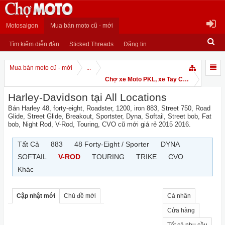
Motosaigon
Mua bán moto cũ - mới
Tìm kiếm diễn đàn
Sticked Threads
Đăng tin
Mua bán moto cũ - mới
...
Chợ xe Moto PKL, xe Tay Côn
Harley-Davidson tại All Locations
Bán Harley 48, forty-eight, Roadster, 1200, iron 883, Street 750, Road
Glide, Street Glide, Breakout, Sportster, Dyna, Softail, Street bob, Fat
bob, Night Rod, V-Rod, Touring, CVO cũ mới giá rẻ 2015 2016.
Tất Cả
883
48 Forty-Eight / Sporter
DYNA
SOFTAIL
V-ROD
TOURING
TRIKE
CVO
Khác
Cập nhật mới
Chủ đề mới
Cá nhân
Cửa hàng