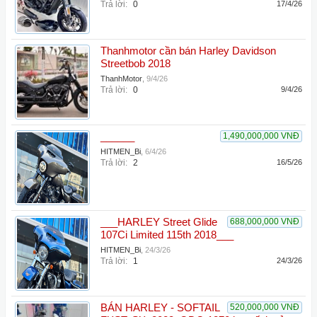
Trả lời:
0
17/4/26
Thanhmotor cần bán Harley Davidson
Streetbob 2018
ThanhMotor
,
9/4/26
Trả lời:
0
9/4/26
______
1,490,000,000 VNĐ
HITMEN_Bi
,
6/4/26
Trả lời:
2
16/5/26
___HARLEY Street Glide
688,000,000 VNĐ
107Ci Limited 115th 2018___
HITMEN_Bi
,
24/3/26
Trả lời:
1
24/3/26
BÁN HARLEY - SOFTAIL
520,000,000 VNĐ