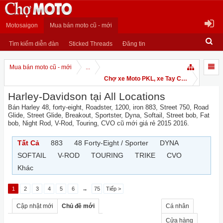
Motosaigon
Mua bán moto cũ - mới
Tìm kiếm diễn đàn
Sticked Threads
Đăng tin
Mua bán moto cũ - mới
...
Chợ xe Moto PKL, xe Tay Côn
Harley-Davidson tại All Locations
Bán Harley 48, forty-eight, Roadster, 1200, iron 883, Street 750, Road
Glide, Street Glide, Breakout, Sportster, Dyna, Softail, Street bob, Fat
bob, Night Rod, V-Rod, Touring, CVO cũ mới giá rẻ 2015 2016.
Tất Cả
883
48 Forty-Eight / Sporter
DYNA
SOFTAIL
V-ROD
TOURING
TRIKE
CVO
Khác
1
2
3
4
5
6
→
75
Tiếp >
Cập nhật mới
Chủ đề mới
Cá nhân
Cửa hàng