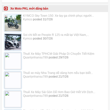
Xe Moto PKL mới đăng bán
KYMCO Sky Town 150: Xe tay ga chinh phục người...
Kymco
posted
31/7/26
Soi chi tiết xe People R 125 ra mắt tại Việt Nam,...
Kymco
posted
30/7/26
Thuê Xe Máy TPHCM Giải Pháp Di Chuyển Tiết Kiệm
Quanlynhansu789
posted
29/7/26
Thuê xe máy Nha Trang dễ dàng hơn nếu bạn biết...
Quanlynhansu789
posted
21/7/26
Thuê Xe Máy Sài Gòn Dễ Hơn Bao Giờ Hết Với Dịch...
Quanlynhansu789
posted
21/7/26