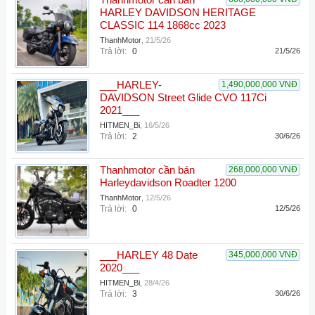
Thanhmotor cần bán
HARLEY DAVIDSON HERITAGE
CLASSIC 114 1868cc 2023
ThanhMotor
,
21/5/26
Trả lời:
0
21/5/26
___HARLEY-
1,490,000,000 VNĐ
DAVIDSON Street Glide CVO 117Ci
2021___
HITMEN_Bi
,
16/5/26
Trả lời:
2
30/6/26
Thanhmotor cần bán
268,000,000 VNĐ
Harleydavidson Roadter 1200
ThanhMotor
,
12/5/26
Trả lời:
0
12/5/26
___HARLEY 48 Date
345,000,000 VNĐ
2020___
HITMEN_Bi
,
28/4/26
Trả lời:
3
30/6/26