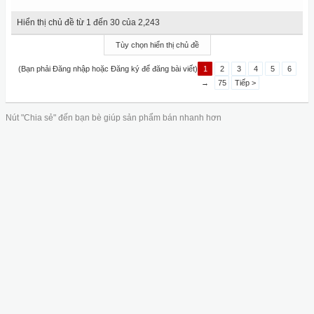
Hiển thị chủ đề từ 1 đến 30 của 2,243
Tùy chọn hiển thị chủ đề
(Bạn phải Đăng nhập hoặc Đăng ký để đăng bài viết)
1
2
3
4
5
6
→
75
Tiếp >
Nút "Chia sẻ" đến bạn bè giúp sản phẩm bán nhanh hơn