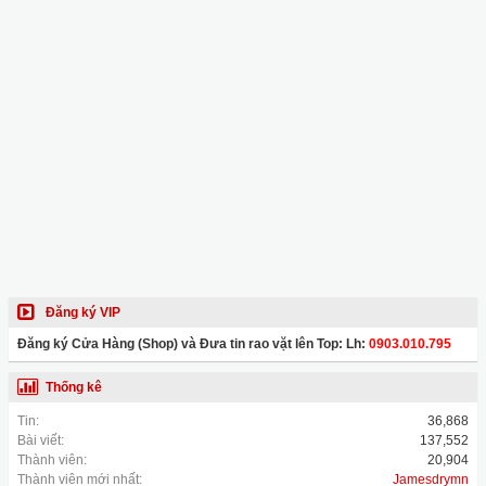
Đăng ký VIP
Đăng ký Cửa Hàng (Shop) và Đưa tin rao vặt lên Top: Lh:
0903.010.795
Thống kê
Tin:
36,868
Bài viết:
137,552
Thành viên:
20,904
Thành viên mới nhất:
Jamesdrymn