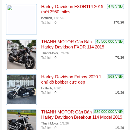
Harley-Davidson FXDR114 2019
478 VNĐ
mới 3950 miles
lnqthinh
,
17/1/26
Trả lời:
0
17/1/26
THANH MOTOR Cần Bán
45,500,000 VNĐ
Harley Davidson FXDR 114 2019
ThanhMotor
,
7/1/26
Trả lời:
0
7/1/26
Harley-Davidson Fatboy 2020 1
568 VNĐ
chủ độ bobber cực đẹp
lnqthinh
,
1/1/26
Trả lời:
0
1/1/26
THANH MOTOR Cần Bán
539,000,000 VNĐ
Harley Davidson Breakout 114 Model 2019
ThanhMotor
,
1/1/26
Trả lời:
0
1/1/26