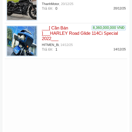
ThanhMotor
,
20/12/25
Trả lời:
0
20/12/25
___[ Cần Bán
8,360,000,000 VNĐ
]___HARLEY Road Glide 114Ci Special
2022___
HITMEN_Bi
,
14/12/25
Trả lời:
1
14/12/25