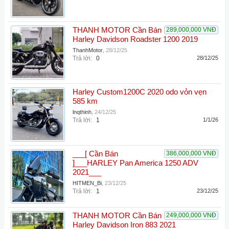
THANH MOTOR Cần Bán
289,000,000 VNĐ
Harley Davidson Roadster 1200 2019
ThanhMotor
,
28/12/25
Trả lời:
0
28/12/25
Harley Custom1200C 2020 odo vỏn vẹn
585 km
lnqthinh
,
24/12/25
Trả lời:
1
1/1/26
___[ Cần Bán
386,000,000 VNĐ
]___HARLEY Pan America 1250 ADV
2021___
HITMEN_Bi
,
23/12/25
Trả lời:
1
23/12/25
THANH MOTOR Cần Bán
249,000,000 VNĐ
Harley Davidson Iron 883 2021