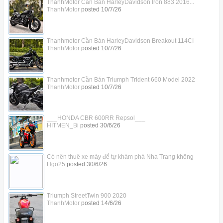
ThanhMotor Cần Bán HarleyDavidson Iron 883 2016...
ThanhMotor
posted
10/7/26
Thanhmotor Cần Bán HarleyDavidson Breakout 114CI
ThanhMotor
posted
10/7/26
Thanhmotor Cần Bán Triumph Trident 660 Model 2022
ThanhMotor
posted
10/7/26
___HONDA CBR 600RR Repsol___
HITMEN_Bi
posted
30/6/26
Có nên thuê xe máy để tự khám phá Nha Trang không
Hgo25
posted
30/6/26
Triumph StreetTwin 900 2020
ThanhMotor
posted
14/6/26