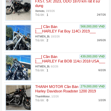
FXST. SX: 2023, ODO 1870 km rất it sử
dụng
Xemoto
,
19/3/26
Trả lời:
1
24/7/26
___[ Cần Bán
568,000,000 VNĐ
]___HARLEY Fat Boy 114Ci 2019___
HITMEN_Bi
,
10/2/26
Trả lời:
2
16/5/26
___[ Cần Bán
439,000,000 VNĐ
]___HARLEY Fat BOB 114ci 2018 USA___
HITMEN_Bi
,
6/2/26
Trả lời:
1
6/2/26
THANH MOTOR Cần Bán
279,000,000 VNĐ
Harley Davidson Roadster 1200 2019
ThanhMotor
,
1/2/26
Trả lời:
0
1/2/26