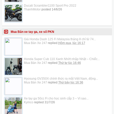
Ducati Scrambler1100 Sport Pro 2022
ThanhMotor
posted
14/6/26
Mua Bán xe tay ga, xe số PKN
Giá Honda Dash 125 Fi Malaysia tháng 8 chỉ từ 74...
Mua Bán Xe 247
replied
Hôm qua, lúc 16:17
Honda Super Cub 110 Xanh Nhớt nhập Nhật – Chiếc...
Mua Bán Xe 247
replied
Thứ tư lúc 16:46
Hyosung GV350X chính thức ra mắt Việt Nam, động...
Mua Bán Xe 247
replied
Thứ bảy lúc 16:36
Xe tay ga 50cc Fi cho học sinh cấp 3 – Vì sao...
Kymco
replied
31/7/26