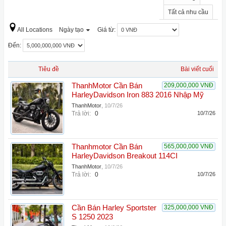
Tất cả nhu cầu
All Locations
Ngày tạo
Giá từ:
Đến:
Tiêu đề
Bài viết cuối
ThanhMotor Cần Bán
209,000,000 VNĐ
HarleyDavidson Iron 883 2016 Nhập Mỹ
ThanhMotor
,
10/7/26
Trả lời:
0
10/7/26
Thanhmotor Cần Bán
565,000,000 VNĐ
HarleyDavidson Breakout 114CI
ThanhMotor
,
10/7/26
Trả lời:
0
10/7/26
Cần Bán Harley Sportster
325,000,000 VNĐ
S 1250 2023