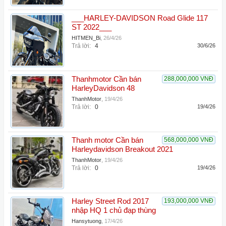
___HARLEY-DAVIDSON Road Glide 117
ST 2022___
HITMEN_Bi
,
26/4/26
Trả lời:
4
30/6/26
Thanhmotor Cần bán
288,000,000 VNĐ
HarleyDavidson 48
ThanhMotor
,
19/4/26
Trả lời:
0
19/4/26
Thanh motor Cần bán
568,000,000 VNĐ
Harleydavidson Breakout 2021
ThanhMotor
,
19/4/26
Trả lời:
0
19/4/26
Harley Street Rod 2017
193,000,000 VNĐ
nhập HQ 1 chủ đạp thùng
Hansytuong
,
17/4/26