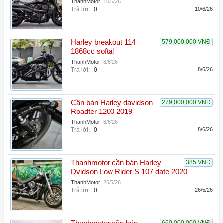
ThanhMotor
,
10/6/26
Trả lời:
0
10/6/26
Harley breakout 114
579,000,000 VNĐ
1868cc softal
ThanhMotor
,
8/6/26
Trả lời:
0
8/6/26
Cần bán Harley davidson
279,000,000 VNĐ
Roadter 1200 2019
ThanhMotor
,
8/6/26
Trả lời:
0
8/6/26
Thanhmotor cần bán Harley
385 VNĐ
Dvidson Low Rider S 107 date 2020
ThanhMotor
,
26/5/26
Trả lời:
0
26/5/26
660,000,000 VNĐ