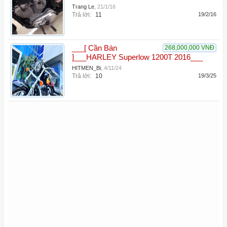
Trang Le
,
21/1/16
Trả lời:
11
19/2/16
___[ Cần Bán
268,000,000 VNĐ
]___HARLEY Superlow 1200T 2016___
HITMEN_Bi
,
4/11/24
Trả lời:
10
19/3/25