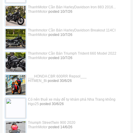
ThanhMotor Cần Bán HarleyDavidson Iron 883 2016...
ThanhMotor
posted
10/7/26
Thanhmotor Cần Bán HarleyDavidson Breakout 114CI
ThanhMotor
posted
10/7/26
Thanhmotor Cần Bán Triumph Trident 660 Model 2022
ThanhMotor
posted
10/7/26
___HONDA CBR 600RR Repsol___
HITMEN_Bi
posted
30/6/26
Có nên thuê xe máy để tự khám phá Nha Trang không
Hgo25
posted
30/6/26
Triumph StreetTwin 900 2020
ThanhMotor
posted
14/6/26