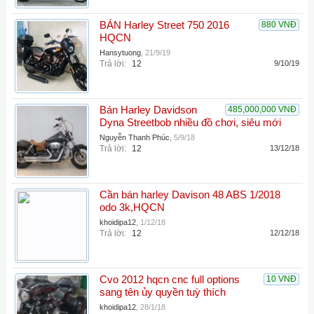
BÁN Harley Street 750 2016
880 VNĐ
HQCN
Hansytuong
,
21/9/19
Trả lời:
12
9/10/19
Bán Harley Davidson
485,000,000 VNĐ
Dyna Streetbob nhiều đồ chơi, siêu mới
Nguyễn Thanh Phúc
,
5/9/18
Trả lời:
12
13/12/18
Cần bán harley Davison 48 ABS 1/2018
odo 3k,HQCN
khoidipa12
,
1/12/18
Trả lời:
12
12/12/18
Cvo 2012 hqcn cnc full options
10 VNĐ
sang tên ủy quyền tuỳ thích
khoidipa12
,
28/1/18