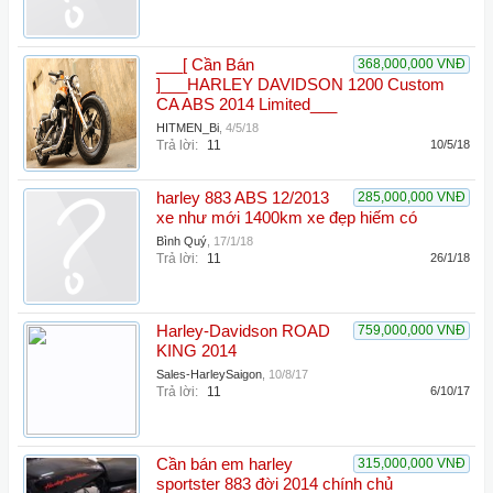
___[ Cần Bán
368,000,000 VNĐ
]___HARLEY DAVIDSON 1200 Custom
CA ABS 2014 Limited___
HITMEN_Bi
,
4/5/18
Trả lời:
11
10/5/18
harley 883 ABS 12/2013
285,000,000 VNĐ
xe như mới 1400km xe đẹp hiếm có
Bình Quý
,
17/1/18
Trả lời:
11
26/1/18
Harley-Davidson ROAD
759,000,000 VNĐ
KING 2014
Sales-HarleySaigon
,
10/8/17
Trả lời:
11
6/10/17
Cần bán em harley
315,000,000 VNĐ
sportster 883 đời 2014 chính chủ