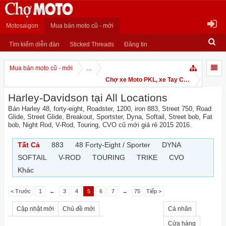
Motosaigon
Mua bán moto cũ - mới
Tìm kiếm diễn đàn
Sticked Threads
Đăng tin
Mua bán moto cũ - mới
...
Chợ xe Moto PKL, xe Tay Côn
Harley-Davidson tại All Locations
Bán Harley 48, forty-eight, Roadster, 1200, iron 883, Street 750, Road
Glide, Street Glide, Breakout, Sportster, Dyna, Softail, Street bob, Fat
bob, Night Rod, V-Rod, Touring, CVO cũ mới giá rẻ 2015 2016.
Tất Cả
883
48 Forty-Eight / Sporter
DYNA
SOFTAIL
V-ROD
TOURING
TRIKE
CVO
Khác
< Trước
1
←
3
4
5
6
7
→
75
Tiếp >
Cập nhật mới
Chủ đề mới
Cá nhân
Cửa hàng