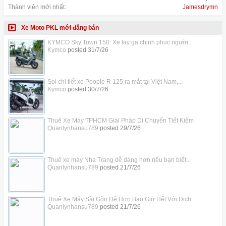
Thành viên mới nhất:
Jamesdrymn
Xe Moto PKL mới đăng bán
KYMCO Sky Town 150: Xe tay ga chinh phục người...
Kymco
posted
31/7/26
Soi chi tiết xe People R 125 ra mắt tại Việt Nam,...
Kymco
posted
30/7/26
Thuê Xe Máy TPHCM Giải Pháp Di Chuyển Tiết Kiệm
Quanlynhansu789
posted
29/7/26
Thuê xe máy Nha Trang dễ dàng hơn nếu bạn biết...
Quanlynhansu789
posted
21/7/26
Thuê Xe Máy Sài Gòn Dễ Hơn Bao Giờ Hết Với Dịch...
Quanlynhansu789
posted
21/7/26