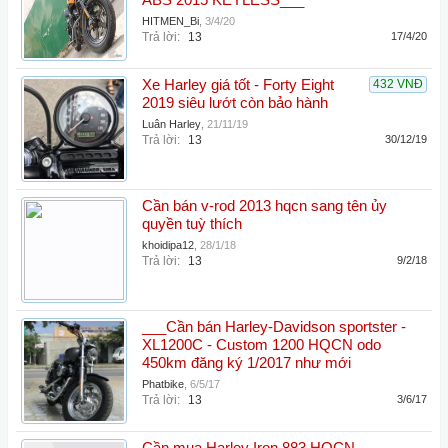
ABS 2015 KEYLESS___
HITMEN_Bi
,
3/4/20
Trả lời:
13
17/4/20
Xe Harley giá tốt - Forty Eight
432 VNĐ
2019 siêu lướt còn bảo hành
Luân Harley
,
21/11/19
Trả lời:
13
30/12/19
Cần bán v-rod 2013 hqcn sang tên ủy
quyền tuỳ thích
khoidipa12
,
28/1/18
Trả lời:
13
9/2/18
___Cần bán Harley-Davidson sportster -
XL1200C - Custom 1200 HQCN odo
450km đăng ký 1/2017 như mới
Phatbike
,
6/5/17
Trả lời:
13
3/6/17