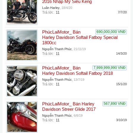
2016 Nhập Mỹ Siêu Keng
Luân Harley
,
18/4/20
Trả lời:
11
7/7/20
PhúcLaiMotor_ Bán
690,000,000 VNĐ
Harley Davidson Softail Fatboy Special
1800cc
Nguyễn Thanh Phúc
,
21/11/19
Trả lời:
11
14/3/20
PhúcLaiMotor_ Bán
7,999,999,990 VNĐ
Harley Davidson Softail Fatboy 2018
Nguyễn Thanh Phúc
,
13/7/19
Trả lời:
11
15/1/20
PhúcLaiMotor_ Bán Harley
567,890 VNĐ
Davidson Streer Glide 2017
Nguyễn Thanh Phúc
,
6/8/19
Trả lời:
11
3/10/19