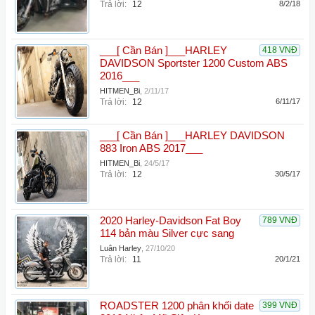
Trả lời:
12
8/2/18
___[ Cần Bán ]___HARLEY
418 VNĐ
DAVIDSON Sportster 1200 Custom ABS
2016___
HITMEN_Bi
,
2/11/17
Trả lời:
12
6/11/17
___[ Cần Bán ]___HARLEY DAVIDSON
883 Iron ABS 2017___
HITMEN_Bi
,
24/5/17
Trả lời:
12
30/5/17
2020 Harley-Davidson Fat Boy
789 VNĐ
114 bản màu Silver cực sang
Luân Harley
,
27/10/20
Trả lời:
11
20/1/21
ROADSTER 1200 phân khối date
399 VNĐ