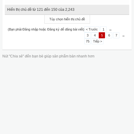
Hiển thị chủ đề từ 121 đến 150 của 2,243
Tùy chọn hiển thị chủ đề
(Bạn phải Đăng nhập hoặc Đăng ký để đăng bài viết)
< Trước
1
←
3
4
5
6
7
→
75
Tiếp >
Nút "Chia sẻ" đến bạn bè giúp sản phẩm bán nhanh hơn