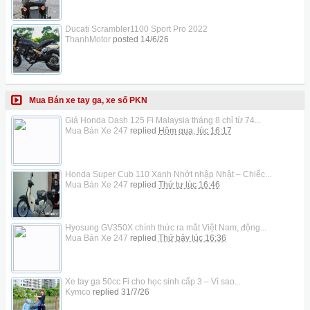
Ducati Scrambler1100 Sport Pro 2022
ThanhMotor
posted
14/6/26
Mua Bán xe tay ga, xe số PKN
Giá Honda Dash 125 Fi Malaysia tháng 8 chỉ từ 74...
Mua Bán Xe 247
replied
Hôm qua, lúc 16:17
Honda Super Cub 110 Xanh Nhớt nhập Nhật – Chiếc...
Mua Bán Xe 247
replied
Thứ tư lúc 16:46
Hyosung GV350X chính thức ra mắt Việt Nam, động...
Mua Bán Xe 247
replied
Thứ bảy lúc 16:36
Xe tay ga 50cc Fi cho học sinh cấp 3 – Vì sao...
Kymco
replied
31/7/26