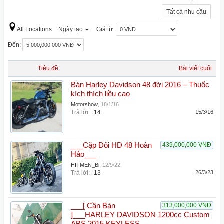
Tất cả nhu cầu
All Locations
Ngày tạo
Giá từ:
Đến:
Tiêu đề
Bài viết cuối
Bán Harley Davidson 48 đời 2016 – Thuốc
kích thích liều cao
Motorshow
,
18/1/16
Trả lời:
14
15/3/16
___Cặp Đôi HD 48 Hoàn
439,000,000 VNĐ
Hảo___
HITMEN_Bi
,
12/9/22
Trả lời:
13
26/3/23
___[ Cần Bán
313,000,000 VNĐ
]___HARLEY DAVIDSON 1200cc Custom