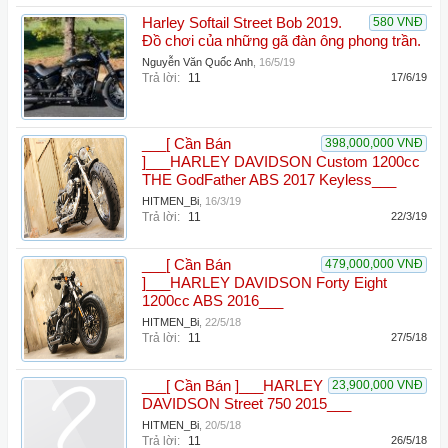
Harley Softail Street Bob 2019.
580 VNĐ
Đồ chơi của những gã đàn ông phong trần.
Nguyễn Văn Quốc Anh
,
16/5/19
Trả lời:
11
17/6/19
___[ Cần Bán
398,000,000 VNĐ
]___HARLEY DAVIDSON Custom 1200cc
THE GodFather ABS 2017 Keyless___
HITMEN_Bi
,
16/3/19
Trả lời:
11
22/3/19
___[ Cần Bán
479,000,000 VNĐ
]___HARLEY DAVIDSON Forty Eight
1200cc ABS 2016___
HITMEN_Bi
,
22/5/18
Trả lời:
11
27/5/18
___[ Cần Bán ]___HARLEY
23,900,000 VNĐ
DAVIDSON Street 750 2015___
HITMEN_Bi
,
20/5/18
Trả lời:
11
26/5/18