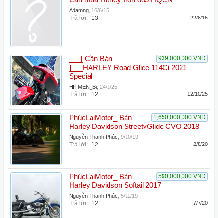
Cần mua Harley Iron 883 HQCN
Adamng
,
16/6/15
Trả lời:
13
22/8/15
___[ Cần Bán
939,000,000 VNĐ
]___HARLEY Road Glide 114Ci 2021
Special___
HITMEN_Bi
,
24/1/25
Trả lời:
12
12/10/25
PhúcLaiMotor_ Bán
1,650,000,000 VNĐ
Harley Davidson StreetvGlide CVO 2018
Nguyễn Thanh Phúc
,
9/10/19
Trả lời:
12
2/8/20
PhúcLaiMotor_ Bán
590,000,000 VNĐ
Harley Davidson Softail 2017
Nguyễn Thanh Phúc
,
5/11/19
Trả lời:
12
7/7/20