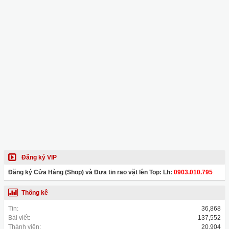
Đăng ký VIP
Đăng ký Cửa Hàng (Shop) và Đưa tin rao vặt lên Top: Lh:
0903.010.795
Thống kê
Tin:
36,868
Bài viết:
137,552
Thành viên:
20,904