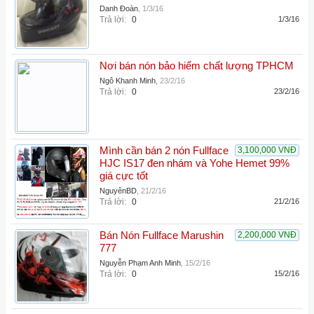
Danh Đoàn
,
1/3/16
Trả lời:
0
1/3/16
Nơi bán nón bảo hiểm chất lượng TPHCM
Ngô Khanh Minh
,
23/2/16
Trả lời:
0
23/2/16
Mình cần bán 2 nón Fullface
3,100,000 VNĐ
HJC IS17 đen nhám và Yohe Hemet 99%
giá cực tốt
NguyênBD
,
21/2/16
Trả lời:
0
21/2/16
Bán Nón Fullface Marushin
2,200,000 VNĐ
777
Nguyễn Phạm Anh Minh
,
15/2/16
Trả lời:
0
15/2/16