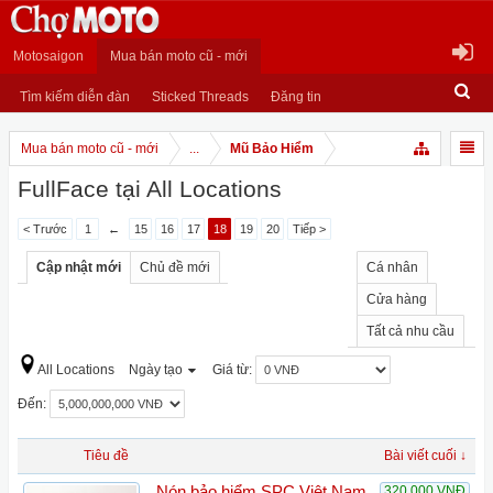
Motosaigon
Mua bán moto cũ - mới
Tìm kiếm diễn đàn
Sticked Threads
Đăng tin
Mua bán moto cũ - mới
...
Mũ Bảo Hiểm
FullFace tại All Locations
< Trước
1
←
15
16
17
18
19
20
Tiếp >
Cập nhật mới
Chủ đề mới
Cá nhân
Cửa hàng
Tất cả nhu cầu
All Locations
Ngày tạo
Giá từ:
Đến:
Tiêu đề
Bài viết cuối ↓
Nón bảo hiểm SPC Việt Nam
320,000 VNĐ