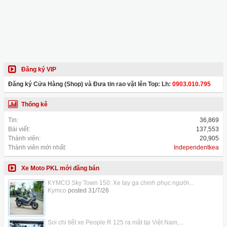
Đăng ký VIP
Đăng ký Cửa Hàng (Shop) và Đưa tin rao vặt lên Top: Lh:
0903.010.795
Thống kê
Tin:
36,869
Bài viết:
137,553
Thành viên:
20,905
Thành viên mới nhất:
Independentkea
Xe Moto PKL mới đăng bán
KYMCO Sky Town 150: Xe tay ga chinh phục người...
Kymco
posted
31/7/26
Soi chi tiết xe People R 125 ra mắt tại Việt Nam,...