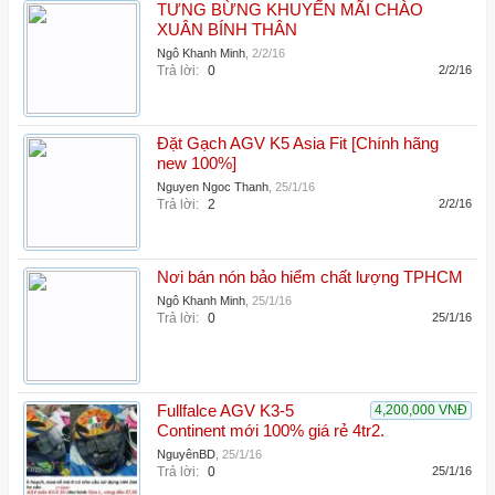
TƯNG BỪNG KHUYẾN MÃI CHÀO
XUÂN BÍNH THÂN
Ngô Khanh Minh
,
2/2/16
Trả lời:
0
2/2/16
Đặt Gạch AGV K5 Asia Fit [Chính hãng
new 100%]
Nguyen Ngoc Thanh
,
25/1/16
Trả lời:
2
2/2/16
Nơi bán nón bảo hiểm chất lượng TPHCM
Ngô Khanh Minh
,
25/1/16
Trả lời:
0
25/1/16
Fullfalce AGV K3-5
4,200,000 VNĐ
Continent mới 100% giá rẻ 4tr2.
NguyênBD
,
25/1/16
Trả lời:
0
25/1/16