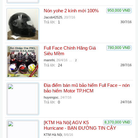
Nón yohe 2 kính mới 100%
950,000 VNĐ
Jacob42525
,
20/7/16
Trả lời:
1
30/7/16
Full Face Chính Hãng Giá
780,000 VNĐ
Siêu Mềm
mannhi
,
26/4/16
...
2
Trả lời:
24
28/7/16
Địa điểm bán mũ bảo hiểm Full Face – nón
bảo hiểm Motor TP.HCM
huyengoc
,
24/7/16
Trả lời:
0
24/7/16
[KTM Hà Nội] AGV K5
8,370,000 VNĐ
Hurricane - BẠN ĐƯỜNG TIN CẬY
KTM Hà Nội
,
8/6/16