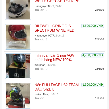
WHITE CHECKER STRIPE
Haonguyen0077
,
24/6/16
Trả lời:
2
26/6/16
BILTWELL GRINGO S
4,800,000 VNĐ
SPECTRUM WINE RED
Haonguyen0077
,
24/6/16
Trả lời:
3
26/6/16
mình cần bán 1 nón AGV
4,700,000 VNĐ
chính hãng NEW 100%
hieuphan
,
26/6/16
Trả lời:
0
26/6/16
Nón FULLFACE LS2 TEAM
1,600,000 VNĐ
ĐẤU SIZE L
Hoàng Duy
,
14/5/16
Trả lời:
5
17/5/16