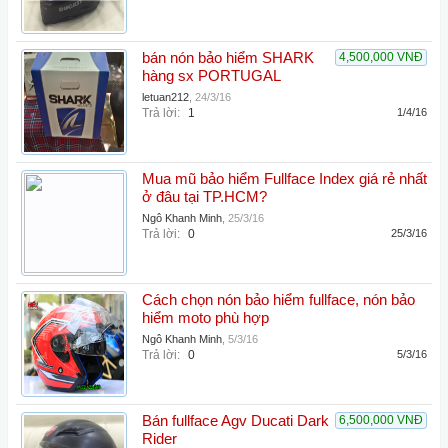
bán nón bảo hiểm SHARK
4,500,000 VNĐ
hàng sx PORTUGAL
letuan212
,
24/3/16
Trả lời:
1
1/4/16
Mua mũ bảo hiểm Fullface Index giá rẻ nhất
ở đâu tại TP.HCM?
Ngô Khanh Minh
,
25/3/16
Trả lời:
0
25/3/16
Cách chọn nón bảo hiểm fullface, nón bảo
hiểm moto phù hợp
Ngô Khanh Minh
,
5/3/16
Trả lời:
0
5/3/16
Bán fullface Agv Ducati Dark
6,500,000 VNĐ
Rider