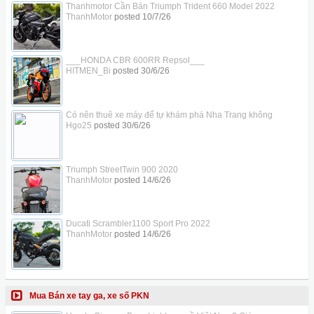
Thanhmotor Cần Bán Triumph Trident 660 Model 2022
ThanhMotor
posted
10/7/26
___HONDA CBR 600RR Repsol___
HITMEN_Bi
posted
30/6/26
Có nên thuê xe máy để tự khám phá Nha Trang không
Hgo25
posted
30/6/26
Triumph StreetTwin 900 2020
ThanhMotor
posted
14/6/26
Ducati Scrambler1100 Sport Pro 2022
ThanhMotor
posted
14/6/26
Mua Bán xe tay ga, xe số PKN