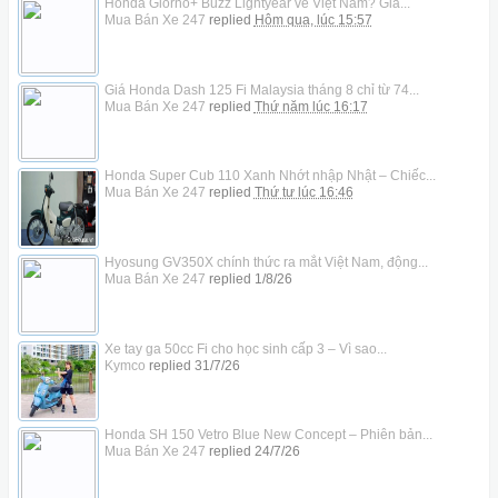
Honda Giorno+ Buzz Lightyear về Việt Nam? Giá...
Mua Bán Xe 247
replied
Hôm qua, lúc 15:57
Giá Honda Dash 125 Fi Malaysia tháng 8 chỉ từ 74...
Mua Bán Xe 247
replied
Thứ năm lúc 16:17
Honda Super Cub 110 Xanh Nhớt nhập Nhật – Chiếc...
Mua Bán Xe 247
replied
Thứ tư lúc 16:46
Hyosung GV350X chính thức ra mắt Việt Nam, động...
Mua Bán Xe 247
replied
1/8/26
Xe tay ga 50cc Fi cho học sinh cấp 3 – Vì sao...
Kymco
replied
31/7/26
Honda SH 150 Vetro Blue New Concept – Phiên bản...
Mua Bán Xe 247
replied
24/7/26