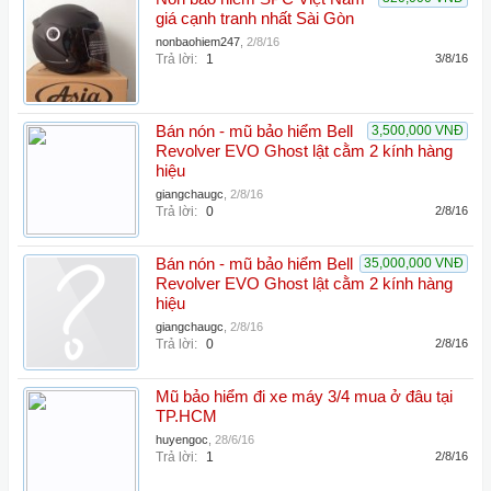
giá cạnh tranh nhất Sài Gòn
nonbaohiem247
,
2/8/16
Trả lời:
1
3/8/16
Bán nón - mũ bảo hiểm Bell
3,500,000 VNĐ
Revolver EVO Ghost lật cằm 2 kính hàng
hiệu
giangchaugc
,
2/8/16
Trả lời:
0
2/8/16
Bán nón - mũ bảo hiểm Bell
35,000,000 VNĐ
Revolver EVO Ghost lật cằm 2 kính hàng
hiệu
giangchaugc
,
2/8/16
Trả lời:
0
2/8/16
Mũ bảo hiểm đi xe máy 3/4 mua ở đâu tại
TP.HCM
huyengoc
,
28/6/16
Trả lời:
1
2/8/16