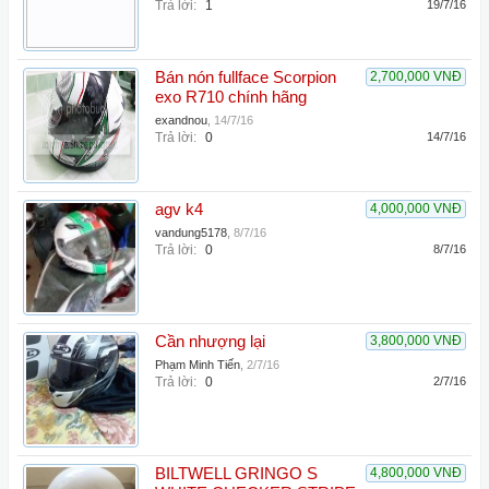
Trả lời:
1
19/7/16
Bán nón fullface Scorpion
2,700,000 VNĐ
exo R710 chính hãng
exandnou
,
14/7/16
Trả lời:
0
14/7/16
agv k4
4,000,000 VNĐ
vandung5178
,
8/7/16
Trả lời:
0
8/7/16
Cần nhượng lại
3,800,000 VNĐ
Phạm Minh Tiến
,
2/7/16
Trả lời:
0
2/7/16
BILTWELL GRINGO S
4,800,000 VNĐ