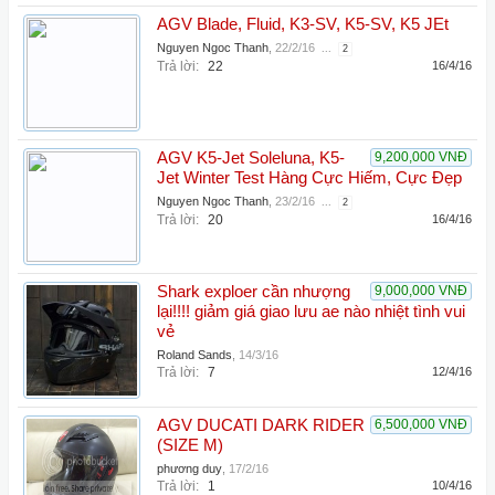
AGV Blade, Fluid, K3-SV, K5-SV, K5 JEt
Nguyen Ngoc Thanh
,
22/2/16
...
2
Trả lời:
22
16/4/16
AGV K5-Jet Soleluna, K5-
9,200,000 VNĐ
Jet Winter Test Hàng Cực Hiếm, Cực Đẹp
Nguyen Ngoc Thanh
,
23/2/16
...
2
Trả lời:
20
16/4/16
Shark exploer cần nhượng
9,000,000 VNĐ
lại!!!! giảm giá giao lưu ae nào nhiệt tình vui
vẻ
Roland Sands
,
14/3/16
Trả lời:
7
12/4/16
AGV DUCATI DARK RIDER
6,500,000 VNĐ
(SIZE M)
phương duy
,
17/2/16
Trả lời:
1
10/4/16