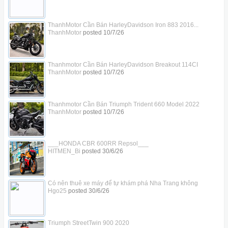
ThanhMotor Cần Bán HarleyDavidson Iron 883 2016...
ThanhMotor
posted
10/7/26
Thanhmotor Cần Bán HarleyDavidson Breakout 114CI
ThanhMotor
posted
10/7/26
Thanhmotor Cần Bán Triumph Trident 660 Model 2022
ThanhMotor
posted
10/7/26
___HONDA CBR 600RR Repsol___
HITMEN_Bi
posted
30/6/26
Có nên thuê xe máy để tự khám phá Nha Trang không
Hgo25
posted
30/6/26
Triumph StreetTwin 900 2020