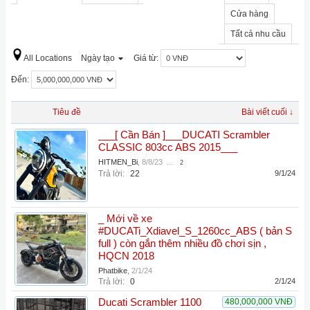
Cửa hàng
Tất cả nhu cầu
All Locations
Ngày tạo
Giá từ:
Đến:
Tiêu đề
Bài viết cuối ↓
___[ Cần Bán ]___DUCATI Scrambler
CLASSIC 803cc ABS 2015___
HITMEN_Bi
,
8/8/23
...
2
Trả lời:
22
9/1/24
_ Mới về xe
#DUCATi_Xdiavel_S_1260cc_ABS ( bản S
full ) còn gắn thêm nhiều đồ chơi sịn ,
HQCN 2018
Phatbike
,
2/1/24
Trả lời:
0
2/1/24
Ducati Scrambler 1100
480,000,000 VNĐ