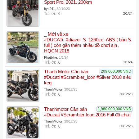
Sport Pro, 2021, 200km
hys911
,
30/10/23
Trả lời:
6
2/1/24
_ Mới về xe
#DUCATi_Xdiavel_S_1260cc_ABS ( bản S
full ) còn gắn thêm nhiều đồ chơi sịn ,
HQCN 2018
Phatbike
,
1/1/24
Trả lời:
0
1/1/24
Thanh Motor Cần bán
209,000,000 VNĐ
#Ducati #Scrambler_icon #Silver 2018 siêu
keg
ThanhMotor
,
30/12/23
Trả lời:
0
30/12/23
Thanhmotor Cần bán
1,980,000,000 VNĐ
#Ducati #Scrambler Icon 2016 Full đồ chơi
ThanhMotor
,
30/12/23
Trả lời:
0
30/12/23