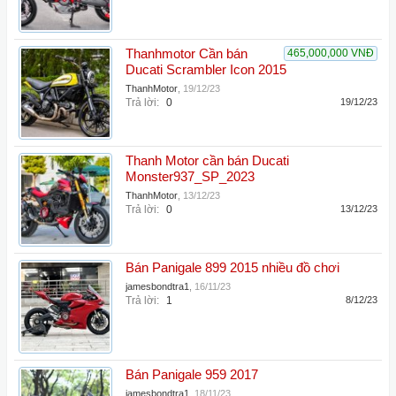
Thanhmotor Cần bán
465,000,000 VNĐ
Ducati Scrambler Icon 2015
ThanhMotor
,
19/12/23
Trả lời:
0
19/12/23
Thanh Motor cần bán Ducati
Monster937_SP_2023
ThanhMotor
,
13/12/23
Trả lời:
0
13/12/23
Bán Panigale 899 2015 nhiều đồ chơi
jamesbondtra1
,
16/11/23
Trả lời:
1
8/12/23
Bán Panigale 959 2017
jamesbondtra1
,
18/11/23