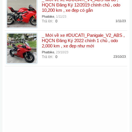
HQCN Đăng Ký 12/2019 chính chủ , odo
10,200 km , xe đẹp có gắn
Phatbike
,
1/11/23
Trả lời:
0
1/11/23
_ Mới về xe #DUCATI_Panigale_V2_ABS ,
HQCN Đăng Ký 2022 chính 1 chủ , odo
2,000 km , xe đẹp như mới
Phatbike
,
23/10/23
Trả lời:
0
23/10/23