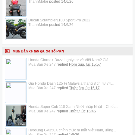
ThanhMotor
posted
14/6/26
Ducati Scrambler1100 Sport Pro 2022
ThanhMotor
posted
14/6/26
Mua Bán xe tay ga, xe số PKN
Honda Giorno+ Buzz Lightyear về Việt Nam? Giá...
Mua Bán Xe 247
replied
Hôm qua, lúc 15:57
Giá Honda Dash 125 Fi Malaysia tháng 8 chỉ từ 74...
Mua Bán Xe 247
replied
Thứ năm lúc 16:17
Honda Super Cub 110 Xanh Nhớt nhập Nhật – Chiếc...
Mua Bán Xe 247
replied
Thứ tư lúc 16:46
Hyosung GV350X chính thức ra mắt Việt Nam, động...
Mua Bán Xe 247
replied
1/8/26