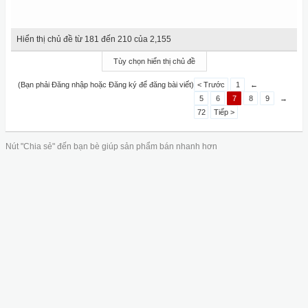
Hiển thị chủ đề từ 181 đến 210 của 2,155
Tùy chọn hiển thị chủ đề
(Bạn phải Đăng nhập hoặc Đăng ký để đăng bài viết)
< Trước
1
←
5
6
7
8
9
→
72
Tiếp >
Nút "Chia sẻ" đến bạn bè giúp sản phẩm bán nhanh hơn