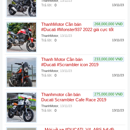
ThanhMotor
,
13/11/23
Trả lời:
0
13/11/23
ThanhMotor Cần bán
268,000,000 VNĐ
#Ducati #Monster937 2022 giá cực tốt
ThanhMotor
,
13/11/23
Trả lời:
0
13/11/23
Thanh Motor Cần bán
233,000,000 VNĐ
#Ducati #Scrambler icon 2019
ThanhMotor
,
13/11/23
Trả lời:
0
13/11/23
Thanhmotor cần bán
275,000,000 VNĐ
Ducati Scrambler Cafe Race 2019
ThanhMotor
,
13/11/23
Trả lời:
0
13/11/23
_ Mới về xe #DUCATI_V4_ABS full đồ ,