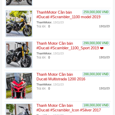
ThanhMotor Cần bán
259,000,000 VNĐ
#Ducati #Scrambler_1100 model 2019
ThanhMotor
,
13/11/23
Trả lời:
0
13/11/23
Thanh Motor Cần bán
299,000,000 VNĐ
#Ducati #Scambler_1100_Sport 2019 ❤️
ThanhMotor
,
13/11/23
Trả lời:
0
13/11/23
Thanh Motor Cần bán
288,000,000 VNĐ
Ducati Multistrada 1200 2016
ThanhMotor
,
13/11/23
Trả lời:
0
13/11/23
Thanh Motor Cần bán
188,000,000 VNĐ
#Ducati #Scrambler_Icon #Silver 2017