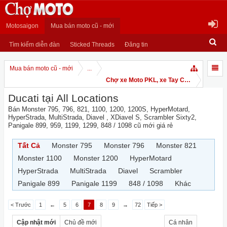
Motosaigon
Mua bán moto cũ - mới
Tìm kiếm diễn đàn
Sticked Threads
Đăng tin
Mua bán moto cũ - mới
...
Chợ xe Moto PKL, xe Tay Côn
Ducati tại All Locations
Bán Monster 795, 796, 821, 1100, 1200, 1200S, HyperMotard,
HyperStrada, MultiStrada, Diavel , XDiavel S, Scrambler Sixty2,
Panigale 899, 959, 1199, 1299, 848 / 1098 cũ mới giá rẻ
Tất Cả
Monster 795
Monster 796
Monster 821
Monster 1100
Monster 1200
HyperMotard
HyperStrada
MultiStrada
Diavel
Scrambler
Panigale 899
Panigale 1199
848 / 1098
Khác
< Trước
1
←
5
6
7
8
9
→
72
Tiếp >
Cập nhật mới
Chủ đề mới
Cá nhân