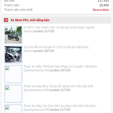
Bài viết:
137,553
Thành viên:
20,906
Thành viên mới nhất:
Beaconkbw
Xe Moto PKL mới đăng bán
KYMCO Sky Town 150: Xe tay ga chinh phục người...
Kymco
posted
31/7/26
Soi chi tiết xe People R 125 ra mắt tại Việt Nam,...
Kymco
posted
30/7/26
Thuê Xe Máy TPHCM Giải Pháp Di Chuyển Tiết Kiệm
Quanlynhansu789
posted
29/7/26
Thuê xe máy Nha Trang dễ dàng hơn nếu bạn biết...
Quanlynhansu789
posted
21/7/26
Thuê Xe Máy Sài Gòn Dễ Hơn Bao Giờ Hết Với Dịch...
Quanlynhansu789
posted
21/7/26