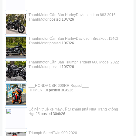
ThanhMotor Cần Bán HarleyDavidson Iron 883 2016...
ThanhMotor
posted
10/7/26
Thanhmotor Cần Bán HarleyDavidson Breakout 114CI
ThanhMotor
posted
10/7/26
Thanhmotor Cần Bán Triumph Trident 660 Model 2022
ThanhMotor
posted
10/7/26
___HONDA CBR 600RR Repsol___
HITMEN_Bi
posted
30/6/26
Có nên thuê xe máy để tự khám phá Nha Trang không
Hgo25
posted
30/6/26
Triumph StreetTwin 900 2020