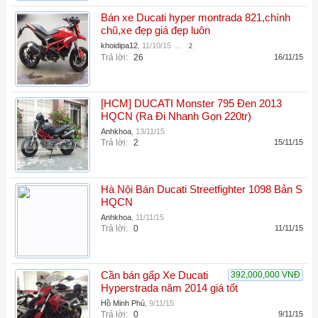
Bán xe Ducati hyper montrada 821,chính
chũ,xe đẹp giá đẹp luôn
khoidipa12
,
11/10/15
...
2
Trả lời:
26
16/11/15
[HCM] DUCATI Monster 795 Đen 2013
HQCN (Ra Đi Nhanh Gọn 220tr)
Anhkhoa
,
13/11/15
Trả lời:
2
15/11/15
Hà Nội Bán Ducati Streetfighter 1098 Bản S
HQCN
Anhkhoa
,
11/11/15
Trả lời:
0
11/11/15
Cần bán gấp Xe Ducati
392,000,000 VNĐ
Hyperstrada năm 2014 giá tốt
Hồ Minh Phú
,
9/11/15
Trả lời:
0
9/11/15