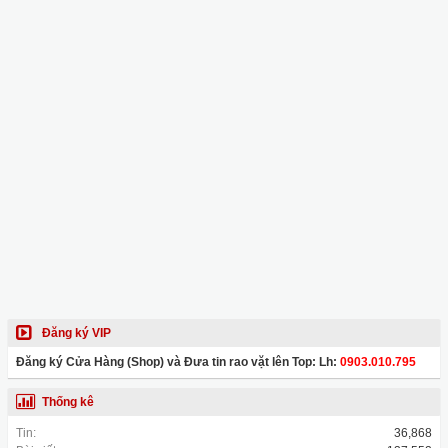
Đăng ký VIP
Đăng ký Cửa Hàng (Shop) và Đưa tin rao vặt lên Top: Lh:
0903.010.795
Thống kê
Tin:
36,868