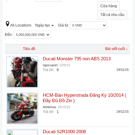
Cửa hàng
Tất cả nhu cầu
All Locations
Ngày tạo
Giá từ:
Đến:
Tiêu đề
Bài viết cuối ↓
Ducati Monster 795 non ABS 2013
ngocsport
,
23/9/15
Trả lời:
8
19/11/15
HCM-Bán Hyperstrada Đăng Ký 10/2014 (
Đầy Đủ Đồ Zin )
Anhkhoa
,
29/10/15
Trả lời:
1
19/11/15
Ducati S2R1000 2008