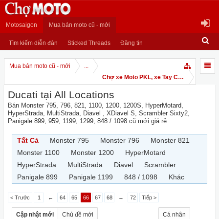
Motosaigon
Mua bán moto cũ - mới
Tìm kiếm diễn đàn
Sticked Threads
Đăng tin
Mua bán moto cũ - mới
...
Chợ xe Moto PKL, xe Tay Côn
Ducati tại All Locations
Bán Monster 795, 796, 821, 1100, 1200, 1200S, HyperMotard,
HyperStrada, MultiStrada, Diavel , XDiavel S, Scrambler Sixty2,
Panigale 899, 959, 1199, 1299, 848 / 1098 cũ mới giá rẻ
Tất Cả
Monster 795
Monster 796
Monster 821
Monster 1100
Monster 1200
HyperMotard
HyperStrada
MultiStrada
Diavel
Scrambler
Panigale 899
Panigale 1199
848 / 1098
Khác
< Trước
1
←
64
65
66
67
68
→
72
Tiếp >
Cập nhật mới
Chủ đề mới
Cá nhân