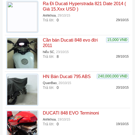
Ra Đi Ducati Hyperstrada 821 Date 2014 (
Giá 15.Xxx USD )
Anhkhoa
,
29/10/15
Trả lời:
0
29/10/15
Cần bán Ducati 848 evo đời
15,000 VNĐ
2011
hiếu SC
,
23/10/15
Trả lời:
8
28/10/15
HN Bán Ducati 795 ABS
240,000,000 VNĐ
QuanBao
,
20/10/15
Trả lời:
0
20/10/15
DUCATI 848 EVO Terminoni
Anhkhoa
,
19/10/15
Trả lời:
0
19/10/15