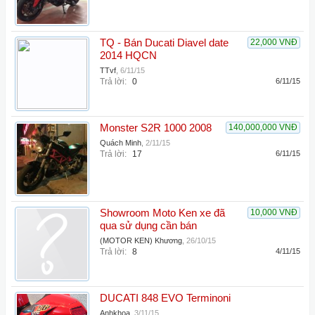
TQ - Bán Ducati Diavel date
22,000 VNĐ
2014 HQCN
TTvf
,
6/11/15
Trả lời:
0
6/11/15
Monster S2R 1000 2008
140,000,000 VNĐ
Quách Minh
,
2/11/15
Trả lời:
17
6/11/15
Showroom Moto Ken xe đã
10,000 VNĐ
qua sử dụng cần bán
(MOTOR KEN) Khương
,
26/10/15
Trả lời:
8
4/11/15
DUCATI 848 EVO Terminoni
Anhkhoa
,
3/11/15