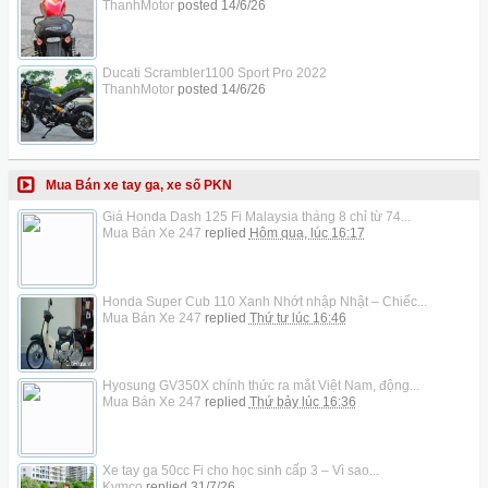
ThanhMotor
posted
14/6/26
Ducati Scrambler1100 Sport Pro 2022
ThanhMotor
posted
14/6/26
Mua Bán xe tay ga, xe số PKN
Giá Honda Dash 125 Fi Malaysia tháng 8 chỉ từ 74...
Mua Bán Xe 247
replied
Hôm qua, lúc 16:17
Honda Super Cub 110 Xanh Nhớt nhập Nhật – Chiếc...
Mua Bán Xe 247
replied
Thứ tư lúc 16:46
Hyosung GV350X chính thức ra mắt Việt Nam, động...
Mua Bán Xe 247
replied
Thứ bảy lúc 16:36
Xe tay ga 50cc Fi cho học sinh cấp 3 – Vì sao...
Kymco
replied
31/7/26