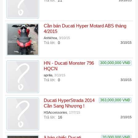
Trả lời:
21
10/10/15
Cần bán Ducati Hyper Motard ABS tháng
4/2015
Anhkhoa
,
3/10/15
Trả lời:
0
3/10/15
HN - Ducati Monster 796
300,000,000 VNĐ
HQCN
aprilia
,
3/10/15
Trả lời:
0
3/10/15
Ducati HyperStrada 2014
363,000,000 VNĐ
Cần Sang Nhượng !
HSAccessories
,
17/7/15
Trả lời:
16
2/10/15
ã bán chiếc Ducati
20,000,000 VNĐ