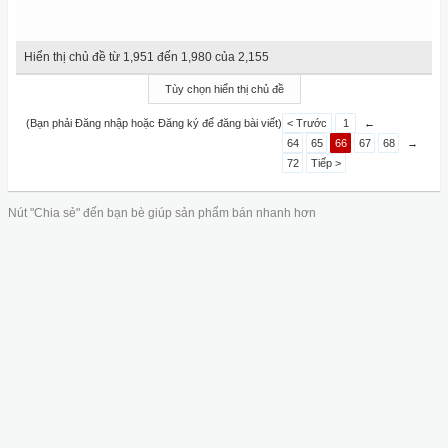
Hiển thị chủ đề từ 1,951 đến 1,980 của 2,155
Tùy chọn hiển thị chủ đề
(Bạn phải Đăng nhập hoặc Đăng ký để đăng bài viết)
< Trước
1
←
64
65
66
67
68
→
72
Tiếp >
Nút "Chia sẻ" đến bạn bè giúp sản phẩm bán nhanh hơn