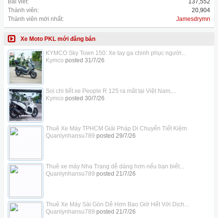
Bài viết:
137,552
Thành viên:
20,904
Thành viên mới nhất:
Jamesdrymn
Xe Moto PKL mới đăng bán
KYMCO Sky Town 150: Xe tay ga chinh phục người...
Kymco
posted
31/7/26
Soi chi tiết xe People R 125 ra mắt tại Việt Nam,...
Kymco
posted
30/7/26
Thuê Xe Máy TPHCM Giải Pháp Di Chuyển Tiết Kiệm
Quanlynhansu789
posted
29/7/26
Thuê xe máy Nha Trang dễ dàng hơn nếu bạn biết...
Quanlynhansu789
posted
21/7/26
Thuê Xe Máy Sài Gòn Dễ Hơn Bao Giờ Hết Với Dịch...
Quanlynhansu789
posted
21/7/26