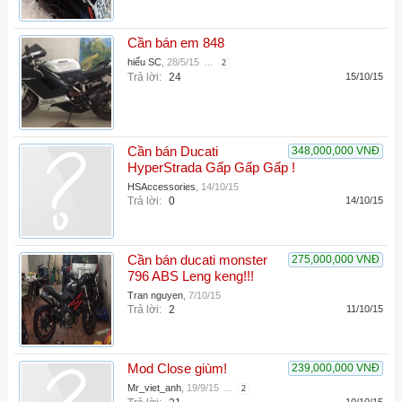
Cần bán em 848
hiếu SC
,
28/5/15
...
2
Trả lời:
24
15/10/15
Cần bán Ducati
348,000,000 VNĐ
HyperStrada Gấp Gấp Gấp !
HSAccessories
,
14/10/15
Trả lời:
0
14/10/15
Cần bán ducati monster
275,000,000 VNĐ
796 ABS Leng keng!!!
Tran nguyen
,
7/10/15
Trả lời:
2
11/10/15
Mod Close giùm!
239,000,000 VNĐ
Mr_viet_anh
,
19/9/15
...
2