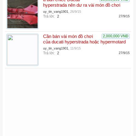
hyperstrada nên dư ra vài món đồ chơi
uy_tin_vang1901
,
26/9/15
Trả lời:
2
27/9/15
Cần bán vài món đồ chơi
2,000,000 VNĐ
của ducati hyperstrada hoặc hypermotard
uy_tin_vang1901
,
11/9/15
Trả lời:
2
27/9/15