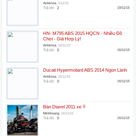
Anhkhoa
,
5/11/15
Trả lời:
2
19/11/15
HN- M795 ABS 2015 HQCN - Nhiều Đồ
Chơi - Giá Hợp Lý!
Anhkhoa
,
16/11/15
Trả lời:
0
16/11/15
Ducati Hypermotard ABS 2014 Ngon Lành
Anhkhoa
,
16/11/15
Trả lời:
0
16/11/15
Bán Diavel 2011 xe Ý
Minhhoang
,
16/11/15
Trả lời:
0
16/11/15