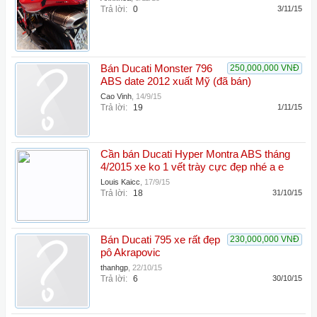
Trả lời:
0
3/11/15
Bán Ducati Monster 796
250,000,000 VNĐ
ABS date 2012 xuất Mỹ (đã bán)
Cao Vinh
,
14/9/15
Trả lời:
19
1/11/15
Cần bán Ducati Hyper Montra ABS tháng
4/2015 xe ko 1 vết trày cực đẹp nhé a e
Louis Kaicc
,
17/9/15
Trả lời:
18
31/10/15
Bán Ducati 795 xe rất đẹp
230,000,000 VNĐ
pô Akrapovic
thanhgp
,
22/10/15
Trả lời:
6
30/10/15