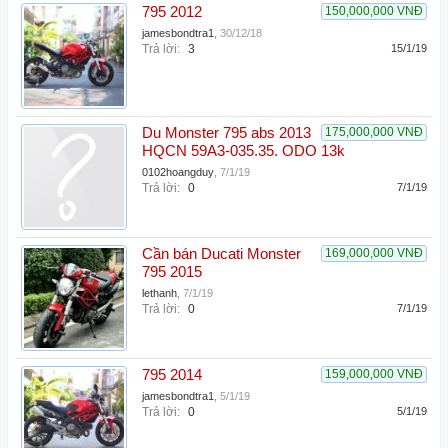
795 2012
150,000,000 VNĐ
jamesbondtra1
,
30/12/18
Trả lời:
3
15/1/19
Du Monster 795 abs 2013
175,000,000 VNĐ
HQCN 59A3-035.35. ODO 13k
0102hoangduy
,
7/1/19
Trả lời:
0
7/1/19
Cần bán Ducati Monster
169,000,000 VNĐ
795 2015
lethanh
,
7/1/19
Trả lời:
0
7/1/19
795 2014
159,000,000 VNĐ
jamesbondtra1
,
5/1/19
Trả lời:
0
5/1/19