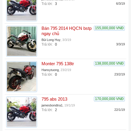
Trả lời:
3
6/3/19
Bán 795 2014 HQCN bstp
155,000,000 VNĐ
ngay chủ
Bùi Long Huy
,
3/3/19
Trả lời:
0
3/3/19
Monter 795 138tr
138,000,000 VNĐ
Hansytuong
,
23/2/19
Trả lời:
0
23/2/19
795 abs 2013
170,000,000 VNĐ
jamesbondtra1
,
19/1/19
Trả lời:
2
22/1/19