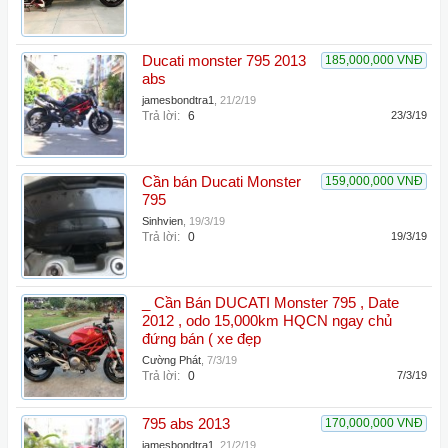
Ducati monster 795 2013
185,000,000 VNĐ
abs
jamesbondtra1
,
21/2/19
Trả lời:
6
23/3/19
Cần bán Ducati Monster
159,000,000 VNĐ
795
Sinhvien
,
19/3/19
Trả lời:
0
19/3/19
_ Cần Bán DUCATI Monster 795 , Date
2012 , odo 15,000km HQCN ngay chủ
đứng bán ( xe đẹp
Cường Phát
,
7/3/19
Trả lời:
0
7/3/19
795 abs 2013
170,000,000 VNĐ
jamesbondtra1
,
21/2/19