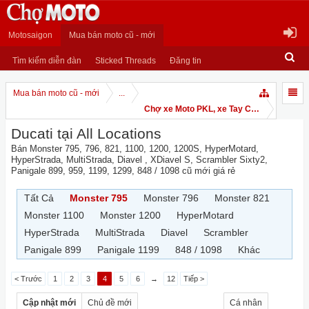
Motosaigon
Mua bán moto cũ - mới
Tìm kiếm diễn đàn
Sticked Threads
Đăng tin
Mua bán moto cũ - mới
...
Chợ xe Moto PKL, xe Tay Côn
Ducati tại All Locations
Bán Monster 795, 796, 821, 1100, 1200, 1200S, HyperMotard,
HyperStrada, MultiStrada, Diavel , XDiavel S, Scrambler Sixty2,
Panigale 899, 959, 1199, 1299, 848 / 1098 cũ mới giá rẻ
Tất Cả
Monster 795
Monster 796
Monster 821
Monster 1100
Monster 1200
HyperMotard
HyperStrada
MultiStrada
Diavel
Scrambler
Panigale 899
Panigale 1199
848 / 1098
Khác
< Trước
1
2
3
4
5
6
→
12
Tiếp >
Cập nhật mới
Chủ đề mới
Cá nhân