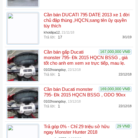
Cần bán DUCATI 795 DATE 2013 xe 1 đời
chủ đập thùng ,HQCN,sang tên ũy quyền
tùy thích
khoidipa12
,
21/11/18
Trả lời:
17
3/1/19
Cần bán gấp Ducati
167,000,000 VNĐ
monster 795- Đk 2015 HQCN BSSG , giá
tốt cho anh em xem xe trực tiếp, mau lẹ.
0102hoangduy
,
22/12/18
Trả lời:
1
22/12/18
Cần bán Ducati monster
169,000,000 VNĐ
795- Đk 2015 HQCN BSSG , ODO 90xx
0102hoangduy
,
13/12/18
Trả lời:
1
22/12/18
Trả góp 0% - Chỉ 29 triệu sở hữu
29 VNĐ
ngay Monster Hunter 2018