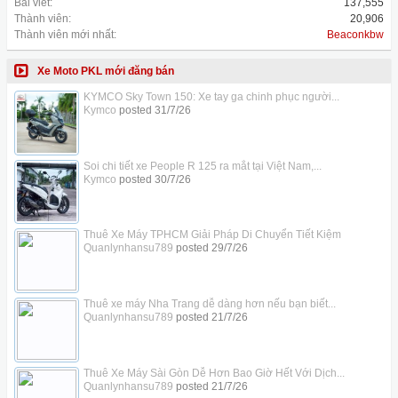
Bài viết:
137,555
Thành viên:
20,906
Thành viên mới nhất:
Beaconkbw
Xe Moto PKL mới đăng bán
KYMCO Sky Town 150: Xe tay ga chinh phục người...
Kymco
posted
31/7/26
Soi chi tiết xe People R 125 ra mắt tại Việt Nam,...
Kymco
posted
30/7/26
Thuê Xe Máy TPHCM Giải Pháp Di Chuyển Tiết Kiệm
Quanlynhansu789
posted
29/7/26
Thuê xe máy Nha Trang dễ dàng hơn nếu bạn biết...
Quanlynhansu789
posted
21/7/26
Thuê Xe Máy Sài Gòn Dễ Hơn Bao Giờ Hết Với Dịch...
Quanlynhansu789
posted
21/7/26