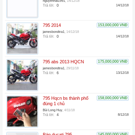
nguyenhai1991
,
14/12/18
Trả lời:
0
14/12/18
795 2014
153,000,000 VNĐ
jamesbondtra1
,
14/12/18
Trả lời:
0
14/12/18
795 abs 2013 HQCN
175,000,000 VNĐ
jamesbondtra1
,
29/11/18
Trả lời:
6
13/12/18
795 Hqcn bs thành phố
158,000,000 VNĐ
đúng 1 chủ
Bùi Long Huy
,
4/11/18
Trả lời:
4
8/12/18
Bán ducati 795
145,000,000 VNĐ