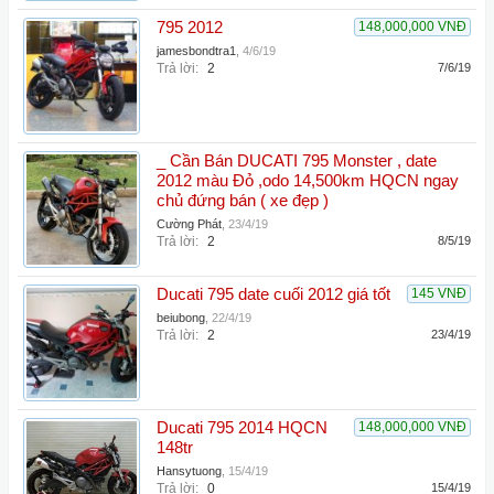
795 2012
148,000,000 VNĐ
jamesbondtra1
,
4/6/19
Trả lời:
2
7/6/19
_ Cần Bán DUCATI 795 Monster , date
2012 màu Đỏ ,odo 14,500km HQCN ngay
chủ đứng bán ( xe đẹp )
Cường Phát
,
23/4/19
Trả lời:
2
8/5/19
Ducati 795 date cuối 2012 giá tốt
145 VNĐ
beiubong
,
22/4/19
Trả lời:
2
23/4/19
Ducati 795 2014 HQCN
148,000,000 VNĐ
148tr
Hansytuong
,
15/4/19
Trả lời:
0
15/4/19