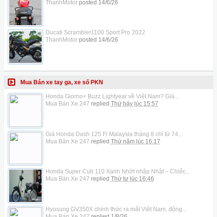
ThanhMotor
posted
14/6/26
Ducati Scrambler1100 Sport Pro 2022
ThanhMotor
posted
14/6/26
Mua Bán xe tay ga, xe số PKN
Honda Giorno+ Buzz Lightyear về Việt Nam? Giá...
Mua Bán Xe 247
replied
Thứ bảy lúc 15:57
Giá Honda Dash 125 Fi Malaysia tháng 8 chỉ từ 74...
Mua Bán Xe 247
replied
Thứ năm lúc 16:17
Honda Super Cub 110 Xanh Nhớt nhập Nhật – Chiếc...
Mua Bán Xe 247
replied
Thứ tư lúc 16:46
Hyosung GV350X chính thức ra mắt Việt Nam, động...
Mua Bán Xe 247
replied
1/8/26