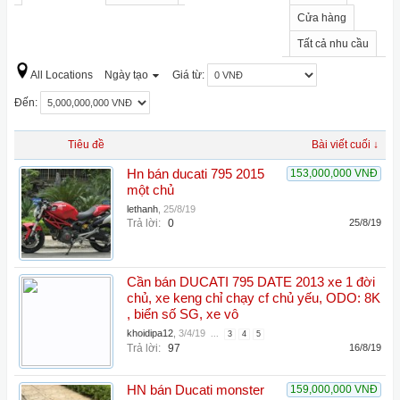
Cửa hàng
Tất cả nhu cầu
All Locations
Ngày tạo
Giá từ:
Đến:
Tiêu đề
Bài viết cuối ↓
Hn bán ducati 795 2015
153,000,000 VNĐ
một chủ
lethanh
,
25/8/19
Trả lời:
0
25/8/19
Cần bán DUCATI 795 DATE 2013 xe 1 đời
chủ, xe keng chỉ chạy cf chủ yếu, ODO: 8K
, biển số SG, xe vô
khoidipa12
,
3/4/19
...
3
4
5
Trả lời:
97
16/8/19
HN bán Ducati monster
159,000,000 VNĐ