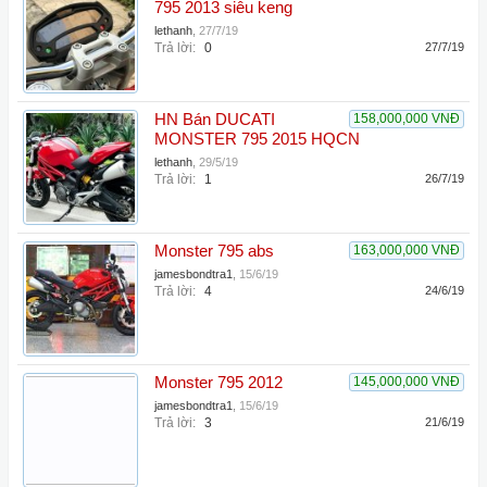
795 2013 siêu keng
lethanh
,
27/7/19
Trả lời:
0
27/7/19
HN Bán DUCATI
158,000,000 VNĐ
MONSTER 795 2015 HQCN
lethanh
,
29/5/19
Trả lời:
1
26/7/19
Monster 795 abs
163,000,000 VNĐ
jamesbondtra1
,
15/6/19
Trả lời:
4
24/6/19
Monster 795 2012
145,000,000 VNĐ
jamesbondtra1
,
15/6/19
Trả lời:
3
21/6/19