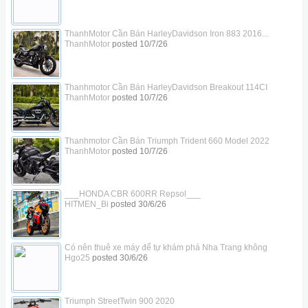
ThanhMotor Cần Bán HarleyDavidson Iron 883 2016...
ThanhMotor
posted
10/7/26
Thanhmotor Cần Bán HarleyDavidson Breakout 114CI
ThanhMotor
posted
10/7/26
Thanhmotor Cần Bán Triumph Trident 660 Model 2022
ThanhMotor
posted
10/7/26
___HONDA CBR 600RR Repsol___
HITMEN_Bi
posted
30/6/26
Có nên thuê xe máy để tự khám phá Nha Trang không
Hgo25
posted
30/6/26
Triumph StreetTwin 900 2020