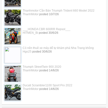
Thanhmotor Cần Bán Triumph Trident 660 Model 2022
ThanhMotor
posted
10/7/26
___HONDA CBR 600RR Repsol___
HITMEN_Bi
posted
30/6/26
Có nên thuê xe máy để tự khám phá Nha Trang không
Hgo25
posted
30/6/26
Triumph StreetTwin 900 2020
ThanhMotor
posted
14/6/26
Ducati Scrambler1100 Sport Pro 2022
ThanhMotor
posted
14/6/26