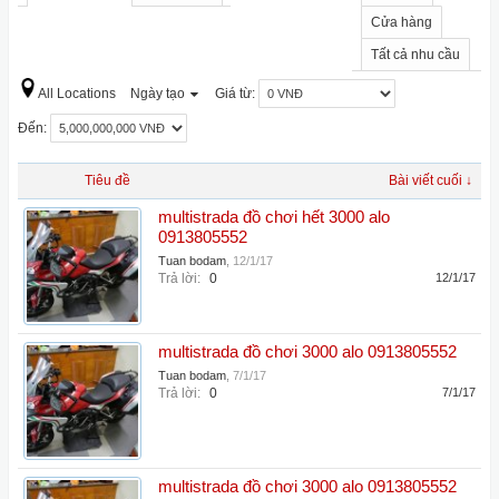
Cửa hàng
Tất cả nhu cầu
All Locations
Ngày tạo
Giá từ:
Đến:
Tiêu đề
Bài viết cuối ↓
multistrada đồ chơi hết 3000 alo
0913805552
Tuan bodam
,
12/1/17
Trả lời:
0
12/1/17
multistrada đồ chơi 3000 alo 0913805552
Tuan bodam
,
7/1/17
Trả lời:
0
7/1/17
multistrada đồ chơi 3000 alo 0913805552