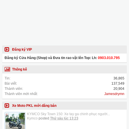
Đăng ký VIP
Đăng ký Cửa Hàng (Shop) và Đưa tin rao vặt lên Top: Lh:
0903.010.795
Thống kê
Tin:
36,865
Bài viết:
137,549
Thành viên:
20,904
Thành viên mới nhất:
Jamesdrymn
Xe Moto PKL mới đăng bán
KYMCO Sky Town 150: Xe tay ga chinh phục người...
Kymco
posted
Thứ sáu lúc 13:23