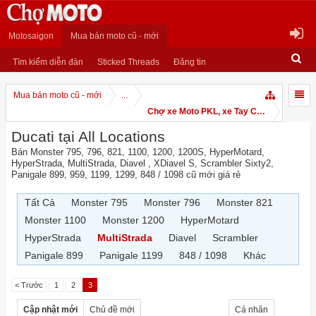
Motosaigon
Mua bán moto cũ - mới
Tìm kiếm diễn đàn
Sticked Threads
Đăng tin
Mua bán moto cũ - mới
...
Chợ xe Moto PKL, xe Tay Côn
Ducati tại All Locations
Bán Monster 795, 796, 821, 1100, 1200, 1200S, HyperMotard,
HyperStrada, MultiStrada, Diavel , XDiavel S, Scrambler Sixty2,
Panigale 899, 959, 1199, 1299, 848 / 1098 cũ mới giá rẻ
Tất Cả
Monster 795
Monster 796
Monster 821
Monster 1100
Monster 1200
HyperMotard
HyperStrada
MultiStrada
Diavel
Scrambler
Panigale 899
Panigale 1199
848 / 1098
Khác
< Trước
1
2
3
Cập nhật mới
Chủ đề mới
Cá nhân