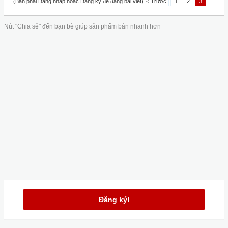
(Bạn phải Đăng nhập hoặc Đăng ký để đăng bài viết)
< Trước
1
2
3
Nút "Chia sẻ" đến bạn bè giúp sản phẩm bán nhanh hơn
Đăng ký!