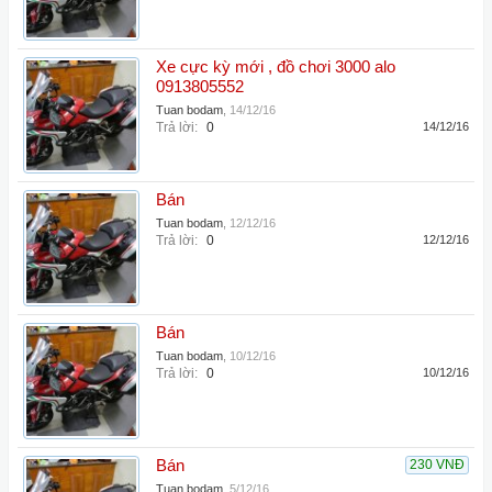
Xe cực kỳ mới , đồ chơi 3000 alo
0913805552
Tuan bodam
,
14/12/16
Trả lời:
0
14/12/16
Bán
Tuan bodam
,
12/12/16
Trả lời:
0
12/12/16
Bán
Tuan bodam
,
10/12/16
Trả lời:
0
10/12/16
Bán
230 VNĐ
Tuan bodam
,
5/12/16