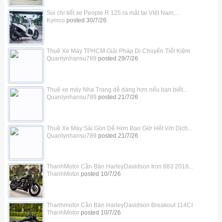
Soi chi tiết xe People R 125 ra mắt tại Việt Nam,...
Kymco
posted
30/7/26
Thuê Xe Máy TPHCM Giải Pháp Di Chuyển Tiết Kiệm
Quanlynhansu789
posted
29/7/26
Thuê xe máy Nha Trang dễ dàng hơn nếu bạn biết...
Quanlynhansu789
posted
21/7/26
Thuê Xe Máy Sài Gòn Dễ Hơn Bao Giờ Hết Với Dịch...
Quanlynhansu789
posted
21/7/26
ThanhMotor Cần Bán HarleyDavidson Iron 883 2016...
ThanhMotor
posted
10/7/26
Thanhmotor Cần Bán HarleyDavidson Breakout 114CI
ThanhMotor
posted
10/7/26