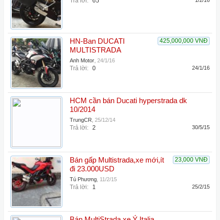
Trả lời:
65
1/2/16
HN-Ban DUCATI
425,000,000 VNĐ
MULTISTRADA
Anh Motor
,
24/1/16
Trả lời:
0
24/1/16
HCM cần bán Ducati hyperstrada dk
10/2014
TrungCR
,
25/12/14
Trả lời:
2
30/5/15
Bán gấp Multistrada,xe mới,ít
23,000 VNĐ
đi 23.000USD
Tú Phương
,
11/2/15
Trả lời:
1
25/2/15
Bán MultiStrada xe Ý Italia