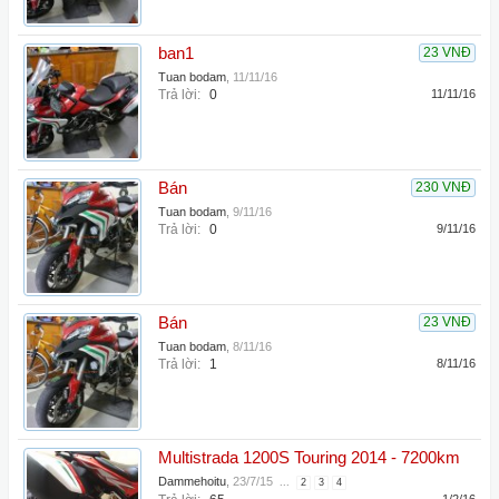
ban1
23 VNĐ
Tuan bodam
,
11/11/16
Trả lời:
0
11/11/16
Bán
230 VNĐ
Tuan bodam
,
9/11/16
Trả lời:
0
9/11/16
Bán
23 VNĐ
Tuan bodam
,
8/11/16
Trả lời:
1
8/11/16
Multistrada 1200S Touring 2014 - 7200km
Dammehoitu
,
23/7/15
...
2
3
4