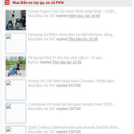
Mua Bán xe tay ga, xe số PKN
Honda Super Cub 110 Xanh Nhớt nhập Nhật – Chiếc...
Mua Bán Xe 247
replied
Hôm qua, lúc 16:46
Hyosung GV350X chính thức ra mắt Việt Nam, động...
Mua Bán Xe 247
replied
Thứ bảy lúc 16:36
Xe tay ga 50cc Fi cho học sinh cấp 3 – Vì sao...
Kymco
replied
Thứ sáu lúc 14:32
Honda SH 150 Vetro Blue New Concept – Phiên bản...
Mua Bán Xe 247
replied
24/7/26
CubHouse VN hoàn tất bàn giao Honda Dash 125Fi...
Mua Bán Xe 247
replied
23/7/26
Quốc Cường CubHouse bàn giao Honda SH150i Vetro...
Mua Bán Xe 247
replied
23/7/26