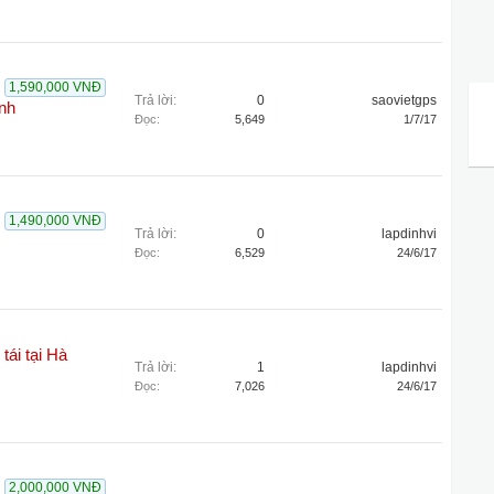
1,590,000 VNĐ
Trả lời:
0
saovietgps
nh
Đọc:
5,649
1/7/17
1,490,000 VNĐ
Trả lời:
0
lapdinhvi
Đọc:
6,529
24/6/17
tái tại Hà
Trả lời:
1
lapdinhvi
Đọc:
7,026
24/6/17
2,000,000 VNĐ