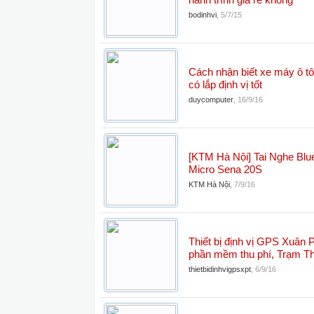
hành trình giá rẻ không
bodinhvi
,
5/7/15
Cách nhận biết xe máy ô tô
có lắp định vị tốt
duycomputer
,
16/9/16
[KTM Hà Nội] Tai Nghe Blu
Micro Sena 20S
KTM Hà Nội
,
7/9/16
Thiết bị định vị GPS Xuân 
phần mềm thu phí, Trạm Th
thietbidinhvigpsxpt
,
6/9/16