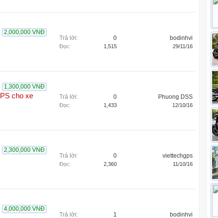
2,000,000 VNĐ
Trả lời:
0
bodinhvi
Đọc:
1,515
29/11/16
1,300,000 VNĐ
GPS cho xe
Trả lời:
0
Phuong DSS
Đọc:
1,433
12/10/16
2,300,000 VNĐ
Trả lời:
0
viettechgps
Đọc:
2,360
11/10/16
4,000,000 VNĐ
Trả lời:
1
bodinhvi