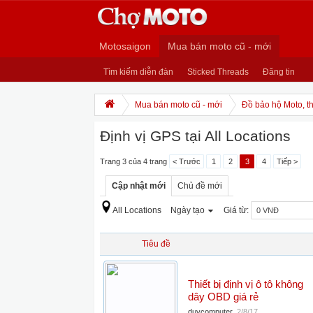
Motosaigon
Mua bán moto cũ - mới
Tìm kiếm diễn đàn
Sticked Threads
Đăng tin
Mua bán moto cũ - mới
Đồ bảo hộ Moto, th
Định vị GPS tại All Locations
Trang 3 của 4 trang
< Trước
1
2
3
4
Tiếp >
Cập nhật mới
Chủ đề mới
All Locations
Ngày tạo
Giá từ:
Tiêu đề
Thiết bị định vị ô tô không
dây OBD giá rẻ
duycomputer
,
2/8/17