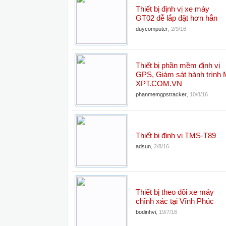
Thiết bị định vị xe máy
GT02 dễ lắp đặt hơn hẳn
duycomputer
,
2/9/16
Thiết bị phần mềm định vị
GPS, Giám sát hành trình
XPT.COM.VN
phanmemgpstracker
,
10/8/16
Thiết bị định vị TMS-T89
adsun
,
2/8/16
Thiết bị theo dõi xe máy
chĩnh xác tại Vĩnh Phúc
bodinhvi
,
19/7/16