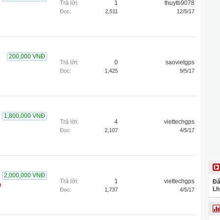
Trả lời:
1
thuytb9078
Đọc:
2,511
12/5/17
200,000 VNĐ
Trả lời:
0
saovietgps
Đọc:
1,425
9/5/17
1,800,000 VNĐ
Trả lời:
4
viettechgps
Đọc:
2,107
4/5/17
2,000,000 VNĐ
Trả lời:
1
viettechgps
Đă
b
Lh
Đọc:
1,737
4/5/17