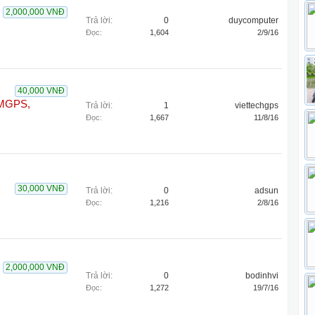
2,000,000 VNĐ
Trả lời:
0
duycomputer
Đọc:
1,604
2/9/16
40,000 VNĐ
 MGPS,
Trả lời:
1
viettechgps
Đọc:
1,667
11/8/16
30,000 VNĐ
Trả lời:
0
adsun
Đọc:
1,216
2/8/16
2,000,000 VNĐ
Trả lời:
0
bodinhvi
Đọc:
1,272
19/7/16