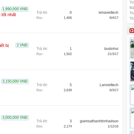
Tin
Bài
1,990,000 VNĐ
Trả lời:
0
lehaviettech
Th
 tốt nhất
Đọc:
1,406
8/4/17
Th
ết bị
2 VNĐ
Trả lời:
1
bodinhvi
Đọc:
1,502
21/3/17
3,150,000 VNĐ
Trả lời:
5
Lanviettech
Đọc:
2,639
6/3/17
3,000,000 VNĐ
Trả lời:
3
giamsathanhtrinhadsun
Đọc:
2,174
1/12/16