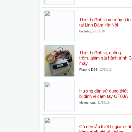
Thiết bị định vị xe máy ô tô
tại Linh Đàm Hà Nội
bodinhvi
,
29/11/16
Thiết bị định vị, chống
trộm, giám sát hành trình 
máy
Phuong DSS
,
12/10/16
Hướng dẫn sử dụng thiết
bị định vị cầm tay GT03A
viettechgps
,
11/10/16
Có nên lắp thiết bị giám sát