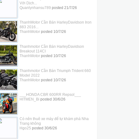
Với Dịch...
Quanlynhansu789
posted
21/7/26
ThanhMotor Cần Bán HarleyDavidson Iron
883 2016...
ThanhMotor
posted
10/7/26
Thanhmotor Cần Bán HarleyDavidson
Breakout 114CI
ThanhMotor
posted
10/7/26
Thanhmotor Cần Bán Triumph Trident 660
Model 2022
ThanhMotor
posted
10/7/26
___HONDA CBR 600RR Repsol___
HITMEN_Bi
posted
30/6/26
Có nên thuê xe máy để tự khám phá Nha
Trang không
Hgo25
posted
30/6/26