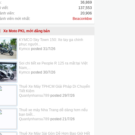
:
36,869
 viết:
137,553
ành viên:
20,906
ành viên mới nhất:
Beaconkbw
Xe Moto PKL mới đăng bán
KYMCO Sky Town 150: Xe tay ga chinh
phục người...
Kymco
posted
31/7/26
Soi chi tiết xe People R 125 ra mắt tại Việt
Nam,...
Kymco
posted
30/7/26
Thuê Xe Máy TPHCM Giải Pháp Di Chuyển
Tiết Kiệm
Quanlynhansu789
posted
29/7/26
Thuê xe máy Nha Trang dễ dàng hơn nếu
bạn biết...
Quanlynhansu789
posted
21/7/26
Thuê Xe Máy Sài Gòn Dễ Hơn Bao Giờ Hết