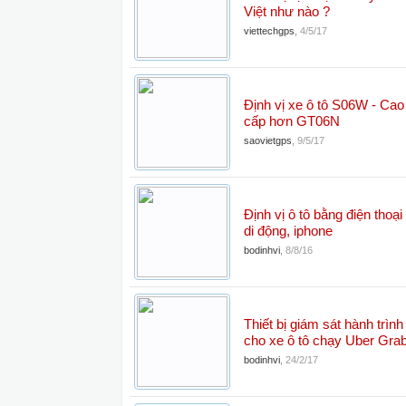
Việt như nào ?
viettechgps
,
4/5/17
Định vị xe ô tô S06W - Cao
cấp hơn GT06N
saovietgps
,
9/5/17
Định vị ô tô bằng điện thoại
di động, iphone
bodinhvi
,
8/8/16
Thiết bị giám sát hành trình
cho xe ô tô chạy Uber Gra
bodinhvi
,
24/2/17