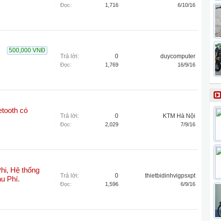
Đọc:
1,716
6/10/16
500,000 VNĐ
Trả lời:
0
duycomputer
Đọc:
1,769
16/9/16
etooth có
Trả lời:
0
KTM Hà Nội
Đọc:
2,029
7/9/16
Phi, Hệ thống
Trả lời:
0
thietbidinhvigpsxpt
u Phí.
Đọc:
1,596
6/9/16