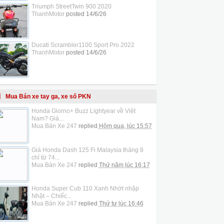
Triumph StreetTwin 900 2020
ThanhMotor
posted
14/6/26
Ducati Scrambler1100 Sport Pro 2022
ThanhMotor
posted
14/6/26
Mua Bán xe tay ga, xe số PKN
Honda Giorno+ Buzz Lightyear về Việt
Nam? Giá...
Mua Bán Xe 247
replied
Hôm qua, lúc 15:57
Giá Honda Dash 125 Fi Malaysia tháng 8
chỉ từ 74...
Mua Bán Xe 247
replied
Thứ năm lúc 16:17
Honda Super Cub 110 Xanh Nhớt nhập
Nhật – Chiếc...
Mua Bán Xe 247
replied
Thứ tư lúc 16:46