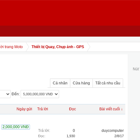
ời trang Moto
Thiết bị Quay, Chụp ảnh - GPS
Nút
Cá nhân
Cửa hàng
Tất cả nhu cầu
Đến:
Ngày gửi
Trả lời
Đọc
Bài viết cuối ↓
2,000,000 VNĐ
Trả lời:
0
duycomputer
Đọc:
1,930
2/8/17