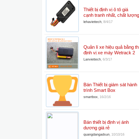
Thiết bị định vị ô tô giá
cạnh tranh nhất, chất lượng
lehaviettech
,
8/4/17
Quản lí xe hiệu quả bằng thi
định vị xe máy Wetrack 2
Lanviettech
,
6/3/17
Bán Thiết bị giám sát hành
trình Smart Box
smartbox
,
16/2/16
Bán thiết bị định vị ánh
dương giá rẻ
quangdangadsun
,
10/10/16