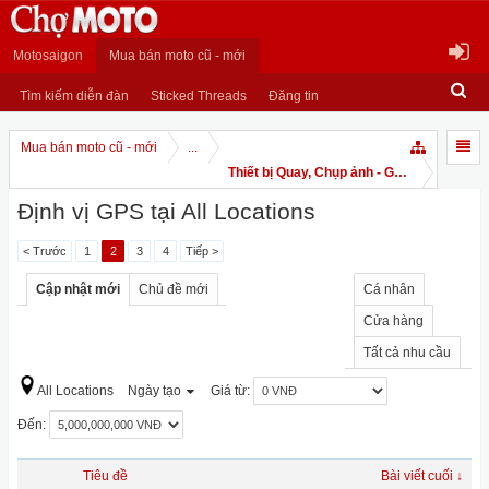
Motosaigon
Mua bán moto cũ - mới
Tìm kiếm diễn đàn
Sticked Threads
Đăng tin
Mua bán moto cũ - mới
...
Thiết bị Quay, Chụp ảnh - GPS
Định vị GPS tại All Locations
< Trước
1
2
3
4
Tiếp >
Cập nhật mới
Chủ đề mới
Cá nhân
Cửa hàng
Tất cả nhu cầu
All Locations
Ngày tạo
Giá từ:
Đến:
Tiêu đề
Bài viết cuối ↓