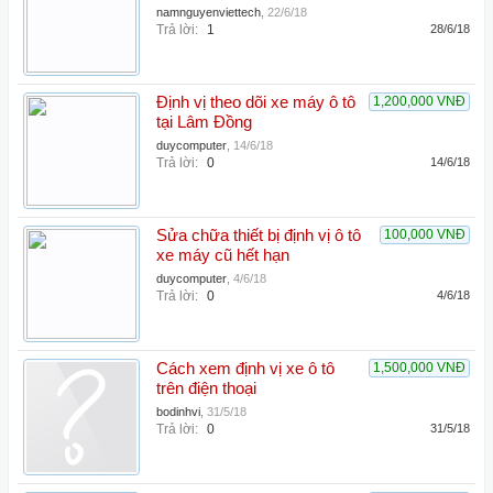
namnguyenviettech
,
22/6/18
Trả lời:
1
28/6/18
Định vị theo dõi xe máy ô tô
1,200,000 VNĐ
tại Lâm Đồng
duycomputer
,
14/6/18
Trả lời:
0
14/6/18
Sửa chữa thiết bị định vị ô tô
100,000 VNĐ
xe máy cũ hết hạn
duycomputer
,
4/6/18
Trả lời:
0
4/6/18
Cách xem định vị xe ô tô
1,500,000 VNĐ
trên điện thoại
bodinhvi
,
31/5/18
Trả lời:
0
31/5/18