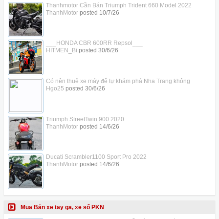
Thanhmotor Cần Bán Triumph Trident 660 Model 2022
ThanhMotor
posted
10/7/26
___HONDA CBR 600RR Repsol___
HITMEN_Bi
posted
30/6/26
Có nên thuê xe máy để tự khám phá Nha Trang không
Hgo25
posted
30/6/26
Triumph StreetTwin 900 2020
ThanhMotor
posted
14/6/26
Ducati Scrambler1100 Sport Pro 2022
ThanhMotor
posted
14/6/26
Mua Bán xe tay ga, xe số PKN