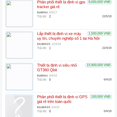
Phân phối thiết bị định vị gps
9,000,000 VNĐ
tracker giá rẻ
bodinhvi
,
6/5/17
Trả lời:
2
22/5/18
Lắp thiết bị định vị xe máy
1,500,000 VNĐ
uy tín, chuyên nghiệp số 1 tại Hà Nội
kksitinh14
,
12/4/18
Trả lời:
1
22/4/18
Thiết bị định vị siêu nhỏ
15,900,000 VNĐ
GT360 Qbit
bodinhvi
,
6/4/18
Trả lời:
0
6/4/18
Phân phối thiết bị định vị GPS
100,000 VNĐ
giá rẻ trên toàn quốc
kksitinh14
,
5/4/18
Trả lời:
0
5/4/18