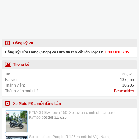
Đăng ký VIP
Đăng ký Cửa Hàng (Shop) và Đưa tin rao vặt lên Top: Lh:
0903.010.795
Thống kê
Tin:
36,871
Bài viết:
137,555
Thành viên:
20,906
Thành viên mới nhất:
Beaconkbw
Xe Moto PKL mới đăng bán
KYMCO Sky Town 150: Xe tay ga chinh phục người...
Kymco
posted
31/7/26
Soi chi tiết xe People R 125 ra mắt tại Việt Nam,...