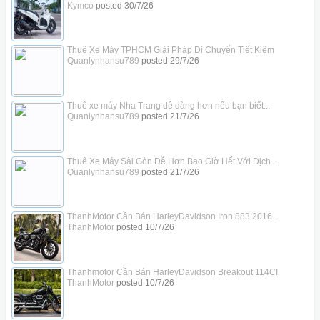
Kymco
posted
30/7/26
Thuê Xe Máy TPHCM Giải Pháp Di Chuyển Tiết Kiệm
Quanlynhansu789
posted
29/7/26
Thuê xe máy Nha Trang dễ dàng hơn nếu bạn biết...
Quanlynhansu789
posted
21/7/26
Thuê Xe Máy Sài Gòn Dễ Hơn Bao Giờ Hết Với Dịch...
Quanlynhansu789
posted
21/7/26
ThanhMotor Cần Bán HarleyDavidson Iron 883 2016...
ThanhMotor
posted
10/7/26
Thanhmotor Cần Bán HarleyDavidson Breakout 114CI
ThanhMotor
posted
10/7/26