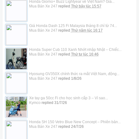
Honda Giorno+ Buzz Lightyear về Việt Nam? Giá...
Mua Bán Xe 247
replied
Thứ bảy lúc 15:57
Giá Honda Dash 125 Fi Malaysia tháng 8 chỉ từ 74...
Mua Bán Xe 247
replied
Thứ năm lúc 16:17
Honda Super Cub 110 Xanh Nhớt nhập Nhật – Chiếc...
Mua Bán Xe 247
replied
Thứ tư lúc 16:46
Hyosung GV350X chính thức ra mắt Việt Nam, động...
Mua Bán Xe 247
replied
1/8/26
Xe tay ga 50cc Fi cho học sinh cấp 3 – Vì sao...
Kymco
replied
31/7/26
Honda SH 150 Vetro Blue New Concept – Phiên bản...
Mua Bán Xe 247
replied
24/7/26