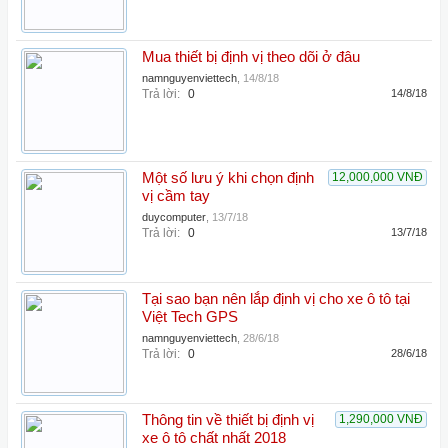
Mua thiết bị định vị theo dõi ở đâu
namnguyenviettech
,
14/8/18
Trả lời:
0
14/8/18
Một số lưu ý khi chọn định
12,000,000 VNĐ
vị cầm tay
duycomputer
,
13/7/18
Trả lời:
0
13/7/18
Tại sao bạn nên lắp định vị cho xe ô tô tại
Việt Tech GPS
namnguyenviettech
,
28/6/18
Trả lời:
0
28/6/18
Thông tin về thiết bị định vị
1,290,000 VNĐ
xe ô tô chất nhất 2018