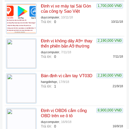
Định vị xe máy tại Sài Gòn
1,700,000 VNĐ
của công ty Sao Việt
duycomputer
,
10/11/18
Trả lời:
0
10/11/18
Định vị không dây A9+ thay
2,190,000 VNĐ
thến phiên bản A9 thường
duycomputer
,
7/11/18
Trả lời:
0
7/11/18
Bán định vị cầm tay VT03D
2,190,000 VNĐ
hangdinhqn
,
17/9/18
Trả lời:
1
21/9/18
Định vị OBD6 cắm cổng
8,900,000 VNĐ
OBD trên xe ô tô
duycomputer
,
16/9/18
Trả lời:
0
16/9/18