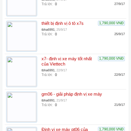
Trả lời:
0
27/9/17
thiết bị định vị ô tô x7s
1,790,000 VNĐ
tbha6991
,
25/9/17
Trả lời:
0
25/9/17
x7- định vị xe máy tốt nhất
1,790,000 VNĐ
của Viettech
tbha6991
,
22/9/17
Trả lời:
0
22/9/17
gm06 - giải pháp định vị xe máy
tbha6991
,
21/9/17
Trả lời:
0
21/9/17
Định vị xe máy pt06 của
1,790,000 VNĐ