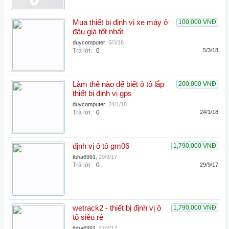
Mua thiết bị định vị xe máy ở
100,000 VNĐ
đâu giá tốt nhất
duycomputer
,
5/3/18
Trả lời:
0
5/3/18
Làm thế nào để biết ô tô lắp
200,000 VNĐ
thiết bị định vị gps
duycomputer
,
24/1/18
Trả lời:
0
24/1/18
định vị ô tô gm06
1,790,000 VNĐ
tbha6991
,
29/9/17
Trả lời:
0
29/9/17
wetrack2 - thiết bị định vị ô
1,790,000 VNĐ
tô siêu rẻ
tbha6991
,
27/9/17