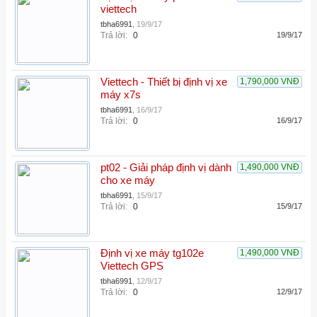
viettech
tbha6991
,
19/9/17
Trả lời:
0
19/9/17
Viettech - Thiết bị định vị xe
1,790,000 VNĐ
máy x7s
tbha6991
,
16/9/17
Trả lời:
0
16/9/17
pt02 - Giải pháp định vị dành
1,490,000 VNĐ
cho xe máy
tbha6991
,
15/9/17
Trả lời:
0
15/9/17
Định vị xe máy tg102e
1,490,000 VNĐ
Viettech GPS
tbha6991
,
12/9/17
Trả lời:
0
12/9/17