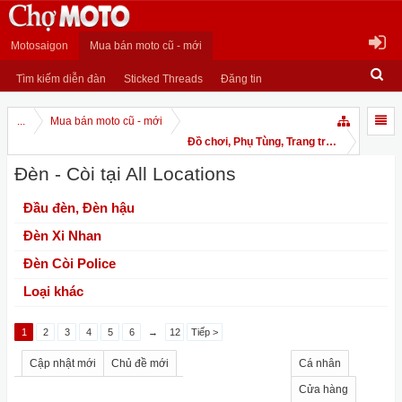
Motosaigon
Mua bán moto cũ - mới
Tìm kiếm diễn đàn
Sticked Threads
Đăng tin
...
Mua bán moto cũ - mới
Đồ chơi, Phụ Tùng, Trang trí Moto và Dịch
Đèn - Còi tại All Locations
Đầu đèn, Đèn hậu
Đèn Xi Nhan
Đèn Còi Police
Loại khác
1
2
3
4
5
6
→
12
Tiếp >
Cập nhật mới
Chủ đề mới
Cá nhân
Cửa hàng