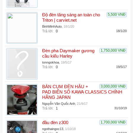
Độ đèn tăng sáng an toàn cho
5,500 VNĐ
Triton | carviet.net
BinhMinhAuto
,
18/1/20
Trả lời:
0
18/1/20
Đèn pha Daymaker gương
1,750,000 VNĐ
cầu kiểu Harley
tonngokhoa
,
19/5/17
Trả lời:
0
19/5/17
BÁN CỤM ĐÈN HẬU +
3,000,000 VNĐ
PAD BIỂN SỐ KAWA CLASSICS CHÍNH
HÃNG JAPAN
Nguyễn Văn Quốc Anh
,
21/9/17
Trả lời:
1
31/10/19
đầu đèn z300
1,700,000 VNĐ
ngothaingoc13
,
1/10/18