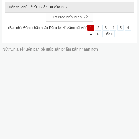
Hiển thị chủ đề từ 1 đến 30 của 337
Tùy chọn hiển thị chủ đề
(Bạn phải Đăng nhập hoặc Đăng ký để đăng bài viết)
1
2
3
4
5
6
→
12
Tiếp >
Nút "Chia sẻ" đến bạn bè giúp sản phẩm bán nhanh hơn