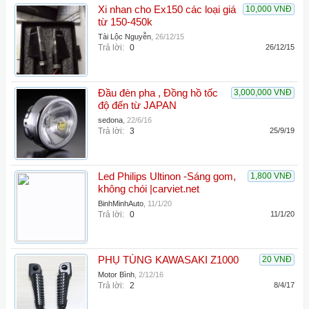
Xi nhan cho Ex150 các loại giá
10,000 VNĐ
từ 150-450k
Tài Lộc Nguyễn
,
26/12/15
Trả lời:
0
26/12/15
Đầu đèn pha , Đồng hồ tốc
3,000,000 VNĐ
độ đến từ JAPAN
sedona
,
22/6/16
Trả lời:
3
25/9/19
Led Philips Ultinon -Sáng gom,
1,800 VNĐ
không chói |carviet.net
BinhMinhAuto
,
11/1/20
Trả lời:
0
11/1/20
PHỤ TÙNG KAWASAKI Z1000
20 VNĐ
Motor Bình
,
2/12/16
Trả lời:
2
8/4/17