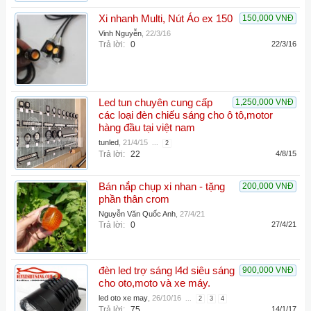
Xi nhanh Multi, Nút Áo ex 150
150,000 VNĐ
Vinh Nguyễn
,
22/3/16
Trả lời:
0
22/3/16
Led tun chuyên cung cấp
1,250,000 VNĐ
các loại đèn chiếu sáng cho ô tô,motor
hàng đầu tại việt nam
tunled
,
21/4/15
...
2
Trả lời:
22
4/8/15
Bán nắp chụp xi nhan - tặng
200,000 VNĐ
phần thân crom
Nguyễn Văn Quốc Anh
,
27/4/21
Trả lời:
0
27/4/21
đèn led trợ sáng l4d siêu sáng
900,000 VNĐ
cho oto,moto và xe máy.
led oto xe may
,
26/10/16
...
2
3
4
Trả lời:
75
14/1/17