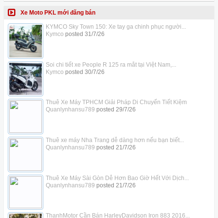
Xe Moto PKL mới đăng bán
KYMCO Sky Town 150: Xe tay ga chinh phục người...
Kymco
posted
31/7/26
Soi chi tiết xe People R 125 ra mắt tại Việt Nam,...
Kymco
posted
30/7/26
Thuê Xe Máy TPHCM Giải Pháp Di Chuyển Tiết Kiệm
Quanlynhansu789
posted
29/7/26
Thuê xe máy Nha Trang dễ dàng hơn nếu bạn biết...
Quanlynhansu789
posted
21/7/26
Thuê Xe Máy Sài Gòn Dễ Hơn Bao Giờ Hết Với Dịch...
Quanlynhansu789
posted
21/7/26
ThanhMotor Cần Bán HarleyDavidson Iron 883 2016...