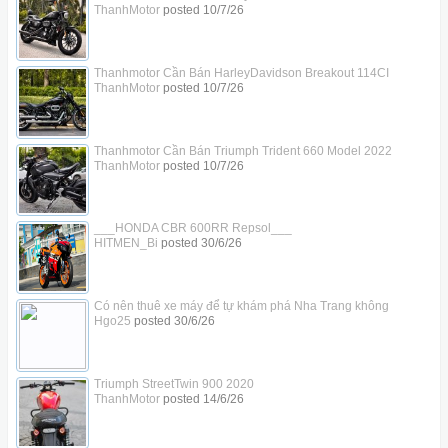
ThanhMotor
posted
10/7/26
Thanhmotor Cần Bán HarleyDavidson Breakout 114CI
ThanhMotor
posted
10/7/26
Thanhmotor Cần Bán Triumph Trident 660 Model 2022
ThanhMotor
posted
10/7/26
___HONDA CBR 600RR Repsol___
HITMEN_Bi
posted
30/6/26
Có nên thuê xe máy để tự khám phá Nha Trang không
Hgo25
posted
30/6/26
Triumph StreetTwin 900 2020
ThanhMotor
posted
14/6/26