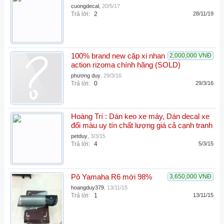
cuongdecal
,
20/5/17
Trả lời:
2
28/11/19
100% brand new cặp xi nhan
2,000,000 VNĐ
action rizoma chính hãng (SOLD)
phương duy
,
29/3/16
Trả lời:
0
29/3/16
Hoàng Trí : Dán keo xe máy, Dán decal xe
đổi màu uy tín chất lượng giá cả cạnh tranh
petduy
,
3/3/15
Trả lời:
4
5/3/15
Pô Yamaha R6 mới 98%
3,650,000 VNĐ
hoangduy379
,
13/11/15
Trả lời:
1
13/11/15