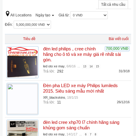
Tất cả nhu cầu
All Locations
Ngày tạo
Giá từ:
Đến:
Tiêu đề
Bài viết cuối
đèn led philips , cree chính
700,000 VNĐ
hãng cho ô tô và xe máy giá rẽ nhất sài
gòn.
led oto xe may
,
6/6/16
...
13
14
15
Trả lời:
292
31/3/18
Đèn pha LED xe máy Philips lumileds
2015. Siêu sáng mẫu mới nhất
XR_blackskins
,
18/1/15
Trả lời:
11
26/12/16
đèn led cree xhp70 l7 chính hãng sáng
khủng gom sáng chuẩn
led oto xe may
,
14/1/17
...
6
7
8