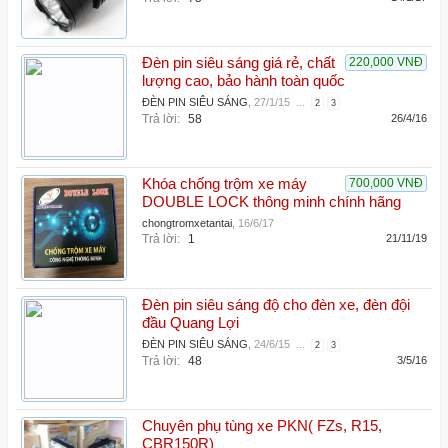
Đèn pin siêu sáng giá rẻ, chất
220,000 VNĐ
lượng cao, bảo hành toàn quốc
ĐÈN PIN SIÊU SÁNG
,
27/1/15
...
2
3
Trả lời:
58
26/4/16
Khóa chống trộm xe máy
700,000 VNĐ
DOUBLE LOCK thông minh chính hãng
chongtromxetantai
,
16/6/17
Trả lời:
1
21/11/19
Đèn pin siêu sáng độ cho đèn xe, đèn đội
đầu Quang Lợi
ĐÈN PIN SIÊU SÁNG
,
24/6/15
...
2
3
Trả lời:
48
3/5/16
Chuyên phụ tùng xe PKN( FZs, R15,
CBR150R)