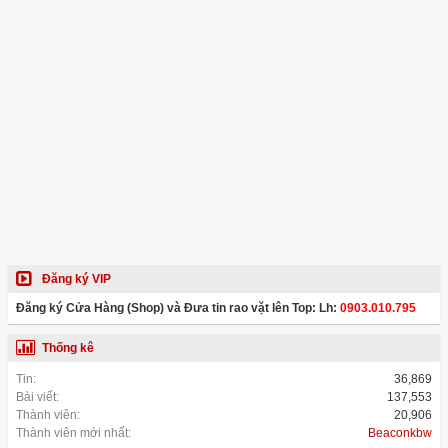
Đăng ký VIP
Đăng ký Cửa Hàng (Shop) và Đưa tin rao vặt lên Top: Lh:
0903.010.795
Thống kê
Tin:
36,869
Bài viết:
137,553
Thành viên:
20,906
Thành viên mới nhất:
Beaconkbw