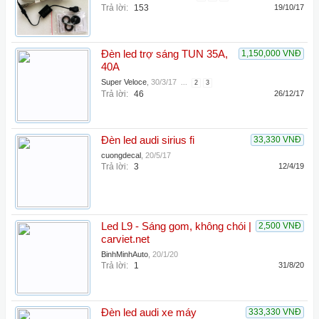
Trả lời:
153
19/10/17
Đèn led trợ sáng TUN 35A,
1,150,000 VNĐ
40A
Super Veloce
,
30/3/17
...
2
3
Trả lời:
46
26/12/17
Đèn led audi sirius fi
33,330 VNĐ
cuongdecal
,
20/5/17
Trả lời:
3
12/4/19
Led L9 - Sáng gom, không chói |
2,500 VNĐ
carviet.net
BinhMinhAuto
,
20/1/20
Trả lời:
1
31/8/20
Đèn led audi xe máy
333,330 VNĐ