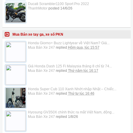
Ducati Scrambler1100 Sport Pro 2022
ThanhMotor
posted
14/6/26
Mua Bán xe tay ga, xe số PKN
Honda Giorno+ Buzz Lightyear về Việt Nam? Giá...
Mua Bán Xe 247
replied
Hôm qua, lúc 15:57
Giá Honda Dash 125 Fi Malaysia tháng 8 chỉ từ 74...
Mua Bán Xe 247
replied
Thứ năm lúc 16:17
Honda Super Cub 110 Xanh Nhớt nhập Nhật – Chiếc...
Mua Bán Xe 247
replied
Thứ tư lúc 16:46
Hyosung GV350X chính thức ra mắt Việt Nam, động...
Mua Bán Xe 247
replied
1/8/26