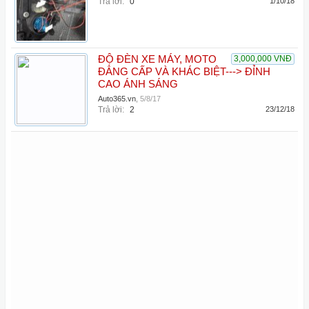
Trả lời:
0
1/10/18
ĐỘ ĐÈN XE MÁY, MOTO
3,000,000 VNĐ
ĐẲNG CẤP VÀ KHÁC BIỆT---> ĐỈNH
CAO ÁNH SÁNG
Auto365.vn
,
5/8/17
Trả lời:
2
23/12/18