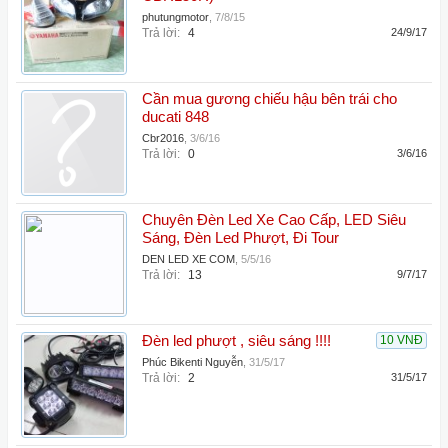
phutungmotor
,
7/8/15
Trả lời:
4
24/9/17
Cần mua gương chiếu hậu bên trái cho
ducati 848
Cbr2016
,
3/6/16
Trả lời:
0
3/6/16
Chuyên Đèn Led Xe Cao Cấp, LED Siêu
Sáng, Đèn Led Phượt, Đi Tour
DEN LED XE COM
,
5/5/16
Trả lời:
13
9/7/17
Đèn led phượt , siêu sáng !!!!
10 VNĐ
Phúc Bikenti Nguyễn
,
31/5/17
Trả lời:
2
31/5/17