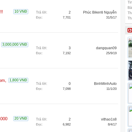
Tin
Bài
!!
10 VNĐ
Trả lời:
2
Phúc Bikenti Nguyễn
Th
Đọc:
7,701
31/5/17
Th
3,000,000 VNĐ
Trả lời:
3
dangquan09
Đọc:
7,192
25/9/19
gom,
1,800 VNĐ
Trả lời:
0
BinhMinhAuto
Đọc:
7,098
11/1/20
000
20 VNĐ
Trả lời:
2
vithao1s8
Đọc:
6,982
8/4/17