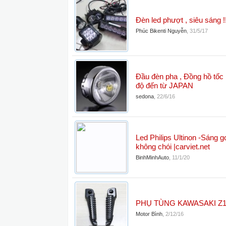
Đèn led phượt , siêu sáng !!
Phúc Bikenti Nguyễn
,
31/5/17
Đầu đèn pha , Đồng hồ tốc
độ đến từ JAPAN
sedona
,
22/6/16
Led Philips Ultinon -Sáng 
không chói |carviet.net
BinhMinhAuto
,
11/1/20
PHỤ TÙNG KAWASAKI Z1
Motor Bình
,
2/12/16