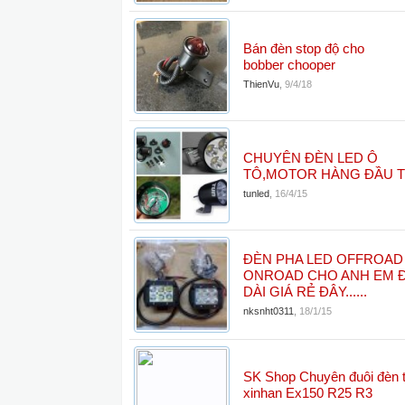
Bán đèn stop độ cho
bobber chooper
ThienVu
,
9/4/18
CHUYÊN ĐÈN LED Ô
TÔ,MOTOR HÀNG ĐẦU TẠ
tunled
,
16/4/15
ĐÈN PHA LED OFFROAD
ONROAD CHO ANH EM 
DÀI GIÁ RẺ ĐÂY......
nksnht0311
,
18/1/15
SK Shop Chuyên đuôi đèn 
xinhan Ex150 R25 R3