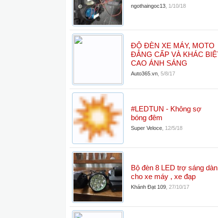
ngothaingoc13
,
1/10/18
ĐỘ ĐÈN XE MÁY, MOTO
ĐẲNG CẤP VÀ KHÁC BIỆT
CAO ÁNH SÁNG
Auto365.vn
,
5/8/17
#LEDTUN - Không sợ
bóng đêm
Super Veloce
,
12/5/18
Bộ đèn 8 LED trợ sáng dàn
cho xe máy , xe đạp
Khánh Đạt 109
,
27/10/17