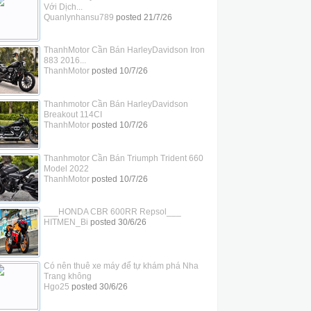
Với Dịch...
Quanlynhansu789
posted
21/7/26
ThanhMotor Cần Bán HarleyDavidson Iron
883 2016...
ThanhMotor
posted
10/7/26
Thanhmotor Cần Bán HarleyDavidson
Breakout 114CI
ThanhMotor
posted
10/7/26
Thanhmotor Cần Bán Triumph Trident 660
Model 2022
ThanhMotor
posted
10/7/26
___HONDA CBR 600RR Repsol___
HITMEN_Bi
posted
30/6/26
Có nên thuê xe máy để tự khám phá Nha
Trang không
Hgo25
posted
30/6/26