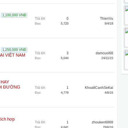
1,100,000 VNĐ
Trả lời:
0
ThienVu
Đọc:
5,720
9/4/18
1,250,000 VNĐ
Trả lời:
3
damcuoi68
I VIỆT NAM
Đọc:
5,044
24/11/15
 HAY
ĐI ĐƯỜNG
Trả lời:
1
Khoa8CanhSeKai
Đọc:
4,778
4/8/15
tích hợp
Trả lời:
1
zhouken6868
Đọc:
4,641
29/6/16