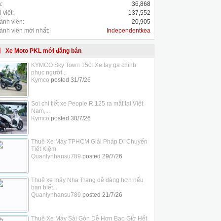
:
36,868
 viết:
137,552
ành viên:
20,905
ành viên mới nhất:
Independentkea
Xe Moto PKL mới đăng bán
KYMCO Sky Town 150: Xe tay ga chinh
phục người...
Kymco
posted
31/7/26
Soi chi tiết xe People R 125 ra mắt tại Việt
Nam,...
Kymco
posted
30/7/26
Thuê Xe Máy TPHCM Giải Pháp Di Chuyển
Tiết Kiệm
Quanlynhansu789
posted
29/7/26
Thuê xe máy Nha Trang dễ dàng hơn nếu
bạn biết...
Quanlynhansu789
posted
21/7/26
Thuê Xe Máy Sài Gòn Dễ Hơn Bao Giờ Hết