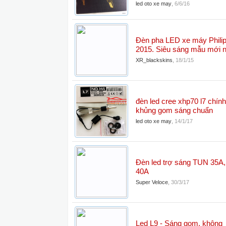
led oto xe may
,
6/6/16
Đèn pha LED xe máy Philip
2015. Siêu sáng mẫu mới 
XR_blackskins
,
18/1/15
đèn led cree xhp70 l7 chín
khủng gom sáng chuẩn
led oto xe may
,
14/1/17
Đèn led trợ sáng TUN 35A,
40A
Super Veloce
,
30/3/17
Led L9 - Sáng gom, không