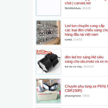
chói | carviet.net
BinhMinhAuto
,
20/1/20
Led tun chuyên cung cấp
các loại đèn chiếu sáng cho
hàng đầu tại việt nam
tunled
,
21/4/15
đèn led trợ sáng l4d siêu
sáng cho oto,moto và xe m
led oto xe may
,
26/10/16
Chuyên phụ tùng xe PKN( 
CBR150R)
phutungmotor
,
7/8/15