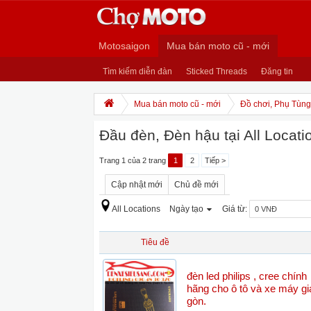
Motosaigon
Mua bán moto cũ - mới
Tìm kiếm diễn đàn
Sticked Threads
Đăng tin
Mua bán moto cũ - mới
Đồ chơi, Phụ Tùng,
Đầu đèn, Đèn hậu tại All Locati
Trang 1 của 2 trang
1
2
Tiếp >
Cập nhật mới
Chủ đề mới
All Locations
Ngày tạo
Giá từ:
Tiêu đề
đèn led philips , cree chính
hãng cho ô tô và xe máy giá
gòn.