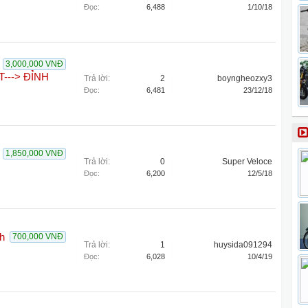
Đọc:
6,488
1/10/18
3,000,000 VNĐ
---> ĐỈNH
Trả lời:
2
boyngheozxy3
Đọc:
6,481
23/12/18
1,850,000 VNĐ
Trả lời:
0
Super Veloce
Đọc:
6,200
12/5/18
h
700,000 VNĐ
Trả lời:
1
huysida091294
Đọc:
6,028
10/4/19