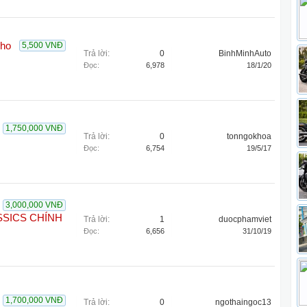
cho
5,500 VNĐ
Trả lời:
0
BinhMinhAuto
Đọc:
6,978
18/1/20
1,750,000 VNĐ
Trả lời:
0
tonngokhoa
Đọc:
6,754
19/5/17
3,000,000 VNĐ
SSICS CHÍNH
Trả lời:
1
duocphamviet
Đọc:
6,656
31/10/19
1,700,000 VNĐ
Trả lời:
0
ngothaingoc13