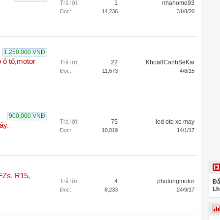
Trả lời:
1
nhahome93
Đọc:
14,236
31/8/20
1,250,000 VNĐ
 ô tô,motor
Trả lời:
22
Khoa8CanhSeKai
Đọc:
11,673
4/8/15
900,000 VNĐ
Trả lời:
75
led oto xe may
áy.
Đọc:
10,019
14/1/17
FZs, R15,
Trả lời:
4
phutungmotor
Đă
Lh
Đọc:
8,233
24/9/17