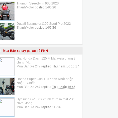
Triumph StreetTwin 900 2020
ThanhMotor
posted
14/6/26
Ducati Scrambler1100 Sport Pro 2022
ThanhMotor
posted
14/6/26
Mua Bán xe tay ga, xe số PKN
Giá Honda Dash 125 Fi Malaysia tháng 8
chỉ từ 74...
Mua Bán Xe 247
replied
Thứ năm lúc 16:17
Honda Super Cub 110 Xanh Nhớt nhập
Nhật – Chiếc...
Mua Bán Xe 247
replied
Thứ tư lúc 16:46
Hyosung GV350X chính thức ra mắt Việt
Nam, động...
Mua Bán Xe 247
replied
1/8/26