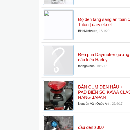
Độ đèn tăng sáng an toàn 
Triton | carviet.net
BinhMinhAuto
,
18/1/20
Đèn pha Daymaker gương
cầu kiểu Harley
tonngokhoa
,
19/5/17
BÁN CỤM ĐÈN HẬU +
PAD BIỂN SỐ KAWA CLA
HÃNG JAPAN
Nguyễn Văn Quốc Anh
,
21/9/17
đầu đèn z300