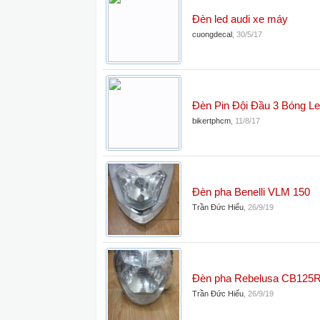
Đèn led audi xe máy
cuongdecal
,
30/5/17
Đèn Pin Đội Đầu 3 Bóng L
bikertphcm
,
11/8/17
Đèn pha Benelli VLM 150
Trần Đức Hiếu
,
26/9/19
Đèn pha Rebelusa CB125
Trần Đức Hiếu
,
26/9/19