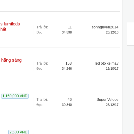
s lumileds
Trả lời:
11
sonnguyen2014
nhất
Đọc:
34,598
26/12/16
h hãng sáng
Trả lời:
153
led oto xe may
Đọc:
34,246
19/10/17
1,150,000 VNĐ
Trả lời:
46
Super Veloce
Đọc:
30,340
26/12/17
2,500 VNĐ