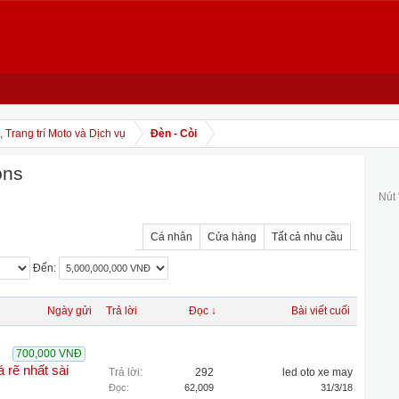
 Trang trí Moto và Dịch vụ
Đèn - Còi
ons
Nút
Cá nhân
Cửa hàng
Tất cả nhu cầu
Đến:
Ngày gửi
Trả lời
Đọc ↓
Bài viết cuối
700,000 VNĐ
 rẽ nhất sài
Trả lời:
292
led oto xe may
Đọc:
62,009
31/3/18