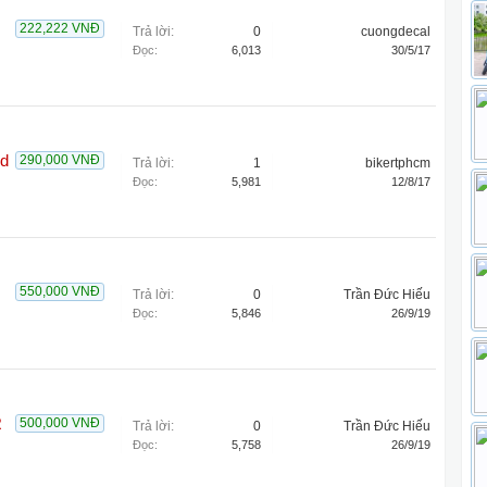
222,222 VNĐ
Trả lời:
0
cuongdecal
Đọc:
6,013
30/5/17
ed
290,000 VNĐ
Trả lời:
1
bikertphcm
Đọc:
5,981
12/8/17
550,000 VNĐ
Trả lời:
0
Trần Đức Hiếu
Đọc:
5,846
26/9/19
R
500,000 VNĐ
Trả lời:
0
Trần Đức Hiếu
Đọc:
5,758
26/9/19