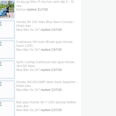
Xe tay ga 50cc Fi cho học sinh cấp 3 – Vì
sao...
Kymco
replied
31/7/26
Honda SH 150 Vetro Blue New Concept –
Phiên bản...
Mua Bán Xe 247
replied
24/7/26
CubHouse VN hoàn tất bàn giao Honda
Dash 125Fi...
Mua Bán Xe 247
replied
23/7/26
Quốc Cường CubHouse bàn giao Honda
SH150i Vetro...
Mua Bán Xe 247
replied
23/7/26
Honda SH150i HMR Vetro Xanh Sapphire –
Phiên bản...
Mua Bán Xe 247
replied
22/7/26
Bàn giao Honda SH Ý 150i Special Edition
màu đen...
Mua Bán Xe 247
replied
22/7/26